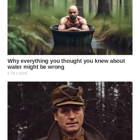
WN
TAPANULI
TENGAH
WN DELI
SERDANG
WN
TEBING
TINGGI
WN
PAKPAK
WN
KARAWANG
WN