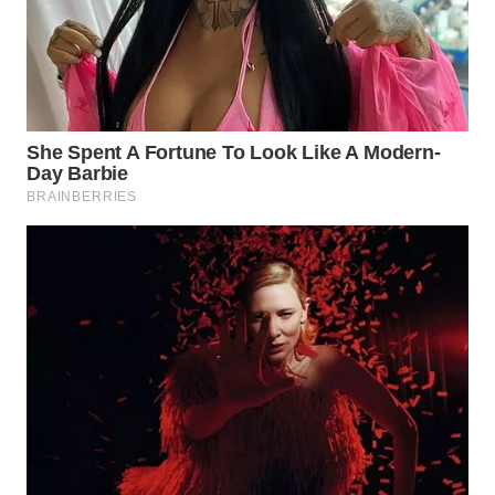
WN
PRIANGAN
TIMUR
WN
SEMARANG
WN
SOLO
WN
BOROBUDUR
WN
MADURA
WN