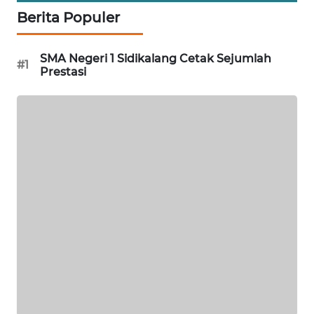
NEWS
Berita Populer
SIBARAGAS
SMA Negeri 1 Sidikalang Cetak Sejumlah
NEWS
#1
Prestasi
METRO
SIANTAR
NEWS
METRO
MEDAN
NEWS
METRO
JAKARTA
NEWS
KRT
NEWS