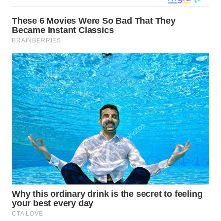
SULUT
WN
MALUKU
WN
MALUT
WN
DAIRI
WN
DANAU
TOBA
WN
NIAS
WN