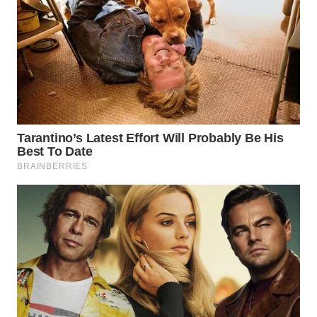
KONSUMEN
WAHANA
LISTRIK
WAHANA
TRAVEL
WAHANA
TV
WAHANANEWS
ID
WAHANANEWS
CO ID
WAHANANEWS