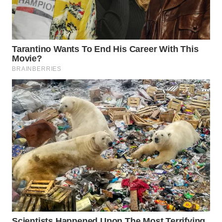
NET
WAHANA
SPORT
WAHANA
UMKM
WAHANA
SELEB
WAHANA
PERSONA
WAHANA
OTOMOTIF
WAHANA