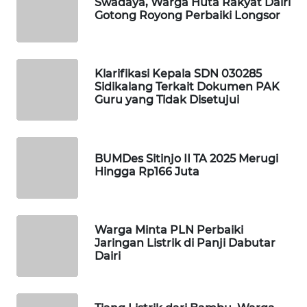
Swadaya, Warga Huta Rakyat Dairi
ID
Gotong Royong Perbaiki Longsor
MAWAKA
ID
Klarifikasi Kepala SDN 030285
Sidikalang Terkait Dokumen PAK
MARTABAT
Guru yang Tidak Disetujui
NET
PLN
BUMDes Sitinjo II TA 2025 Merugi
WATCH
Hingga Rp166 Juta
MKLI
Warga Minta PLN Perbaiki
LPKKI
Jaringan Listrik di Panji Dabutar
Dairi
LKKI