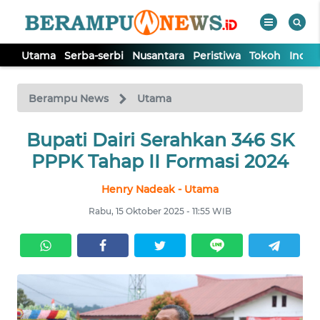
Utama
Serba-serbi
Nusantara
Peristiwa
Tokoh
Indek
WAHANA
Tutup
TV
Berampu News
Utama
UTAMA
Bupati Dairi Serahkan 346 SK
PPPK Tahap II Formasi 2024
SERBA-
Henry Nadeak - Utama
SERBI
Rabu, 15 Oktober 2025 - 11:55 WIB
NUSANTARA
PERISTIWA
TOKOH