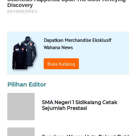
HEALTH
WAHANA
DESA
WISATA
Dapatkan Merchandise Eksklusif
LAPAK
Wahana News
WAHANA
Buka Katalog
Wahana
Network
Pilihan Editor
KONSUMEN
LISTRIK
SMA Negeri 1 Sidikalang Cetak
Sejumlah Prestasi
MASYARAKAT
KELISTRIKAN
WALINKI