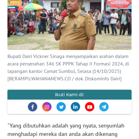
Informasi
INDEKS
BERITA
KONTAK
Bupati Dairi Vickner Sinaga menyampaikan arahan dalam
KAMI
acara penyerahan 346 SK PPPK Tahap II Formasi 2024, di
lapangan kantor Camat Sumbul, Selasa (14/10/2025)
INFO
[BERAMPU.WAHANANEWS.CO / dok. Diskominfo Dairi]
IKLAN
Ikuti Kami di:
TENTANG
KAMI
PEDOMAN
"Yang dibutuhkan adalah yang nyata, senyumlah
MEDIA
SIBER
menghadapi mereka dan anda akan dikenang