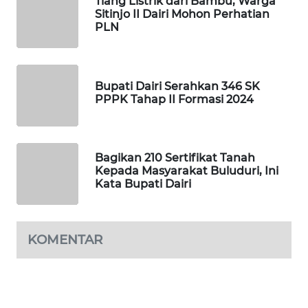
Tiang Listrik dari Bambu, Warga
KOPEKLIN
Sitinjo II Dairi Mohon Perhatian
PLN
PORTAL
KONSUMEN
Bupati Dairi Serahkan 346 SK
FORWAMKI
PPPK Tahap II Formasi 2024
ALPERKLINAS
Bagikan 210 Sertifikat Tanah
FORJASIDA
Kepada Masyarakat Buluduri, Ini
Kata Bupati Dairi
TAMBANG
NEWS
KOMENTAR
SITUNGIR
NEWS
SIDIKALANG