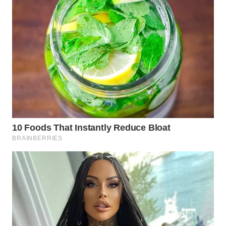
CIREBON
WN
INDRAMAYU
WN
KUNINGAN
WN
MAJALENGKA
WN
SUBANG
WN
SUKABUMI
WN
PURWAKARTA