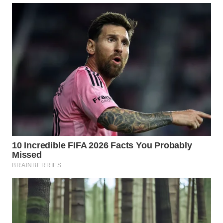
LANGKAT
WN
TAPANULI
SELATAN
WN
TANJUNG
LESUNG
WN
KARO
WN
SIMALUNGUN
WN
LABUHANBATU