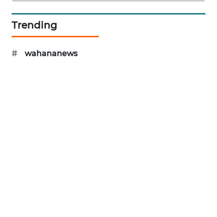
Trending
KARING
NEWS
#
wahananews
JURNAL
MARITIM
HUMBANG
NEWS
GARONGGANG
NEWS
FISUELRI
ID
ENERGI
NEWS