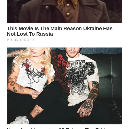
BEKASI
WN
BOGOR
WN
DEPOK
WN
TAPANULI
UTARA
WN
SAMOSIR
WN
PADANG
LAWAS