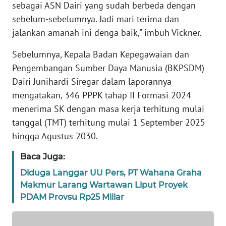
sebagai ASN Dairi yang sudah berbeda dengan
REDAKSI
sebelum-sebelumnya. Jadi mari terima dan
jalankan amanah ini denga baik," imbuh Vickner.
KARIR
Sebelumnya, Kepala Badan Kepegawaian dan
Pengembangan Sumber Daya Manusia (BKPSDM)
DISCLAIMER
Dairi Junihardi Siregar dalam laporannya
mengatakan, 346 PPPK tahap II Formasi 2024
Wahana
News
menerima SK dengan masa kerja terhitung mulai
Regional
tanggal (TMT) terhitung mulai 1 September 2025
hingga Agustus 2030.
WN
SUMUT
Baca Juga:
Diduga Langgar UU Pers, PT Wahana Graha
WN
Makmur Larang Wartawan Liput Proyek
JAKARTA
PDAM Provsu Rp25 Miliar
WN