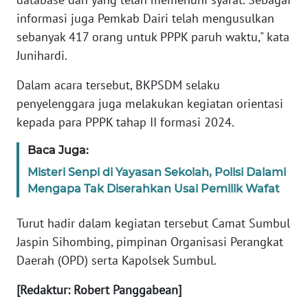
RIAU
informasi juga Pemkab Dairi telah mengusulkan
sebanyak 417 orang untuk PPPK paruh waktu," kata
WN
Junihardi.
SERAMBI
Dalam acara tersebut, BKPSDM selaku
WN
penyelenggara juga melakukan kegiatan orientasi
JAMBI
kepada para PPPK tahap II formasi 2024.
WN
Baca Juga:
SULTRA
Misteri Senpi di Yayasan Sekolah, Polisi Dalami
Mengapa Tak Diserahkan Usai Pemilik Wafat
WN
NTB
Turut hadir dalam kegiatan tersebut Camat Sumbul
Jaspin Sihombing, pimpinan Organisasi Perangkat
WN
Daerah (OPD) serta Kapolsek Sumbul.
SULTENG
[Redaktur: Robert Panggabean]
WN