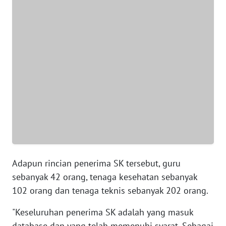
JABAR
WN
BANTEN
WN
NTT
WN
KEPRI
WN
PAPUA
Adapun rincian penerima SK tersebut, guru
sebanyak 42 orang, tenaga kesehatan sebanyak
WN
PAPUA
102 orang dan tenaga teknis sebanyak 202 orang.
BARAT
"Keseluruhan penerima SK adalah yang masuk
WN
database dan yang telah memenuhi syarat. Sebagai