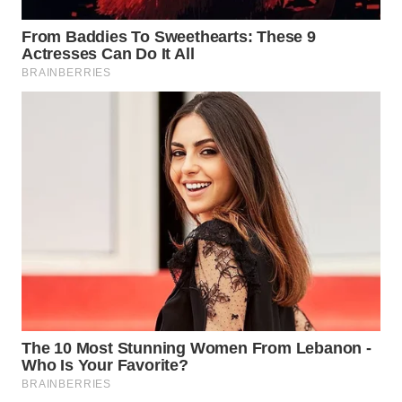
SURABAYA
WN
NATUNA
WN
BINTAN
WN
MANDALIKA
WN
LIKUPANG
WN
LABUANBAJO
WN