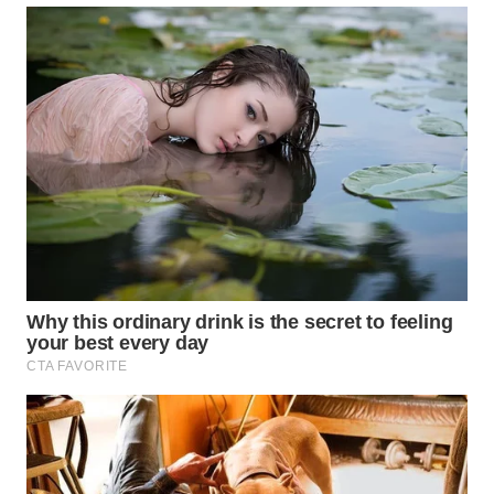
BORNEO
Wahana
Media
Group
WAHANA
NEWS
WAHANA
TANI
WAHANA
ADVOKAT
WAHANA
INFRASTRUKTUR
WAHANA