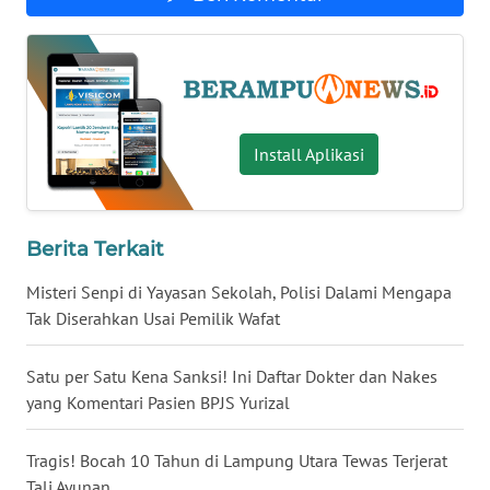
JATENG
WN
NUSANTARA
WN
Install Aplikasi
JOGJA
WN
Berita Terkait
JATIM
Misteri Senpi di Yayasan Sekolah, Polisi Dalami Mengapa
WN
Tak Diserahkan Usai Pemilik Wafat
BALI
Satu per Satu Kena Sanksi! Ini Daftar Dokter dan Nakes
WN
yang Komentari Pasien BPJS Yurizal
KALBAR
Tragis! Bocah 10 Tahun di Lampung Utara Tewas Terjerat
WN
Tali Ayunan