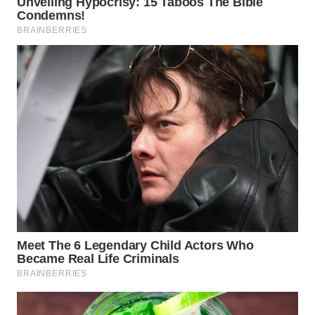
WN
SUMEDANG
WN
CIANJUR
WN
KEPULAUAN
SERIBU
WN
TANGERANG
WN
BINJAI
WN