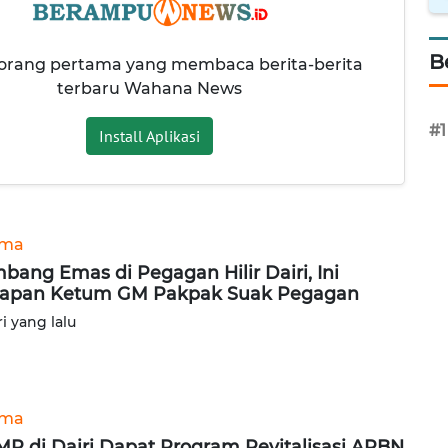
B
 orang pertama yang membaca berita-berita
terbaru Wahana News
#1
Install Aplikasi
ama
bang Emas di Pegagan Hilir Dairi, Ini
apan Ketum GM Pakpak Suak Pegagan
ri yang lalu
ama
MP di Dairi Dapat Program Revitalisasi APBN