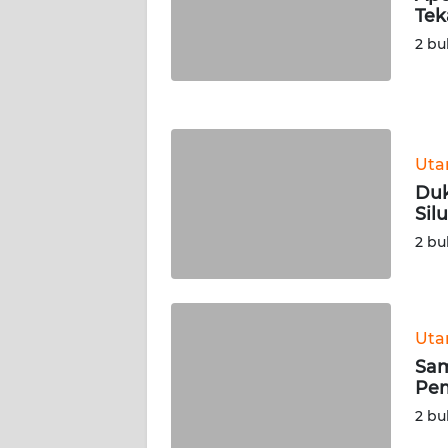
Tek
WN
NUSANTARA
2 bu
WN
JOGJA
Ut
WN
JATIM
Duk
Sil
WN
2 bu
BALI
WN
KALBAR
Ut
Sam
Pem
WN
KALTENG
2 bu