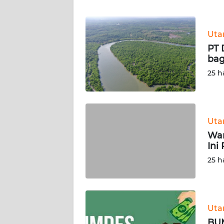
WN
BANTEN
Ut
WN
PT 
NTT
bag
25 h
WN
KEPRI
WN
Ut
PAPUA
War
Ini
WN
25 h
PAPUA
BARAT
WN
Ut
RIAU
BUM