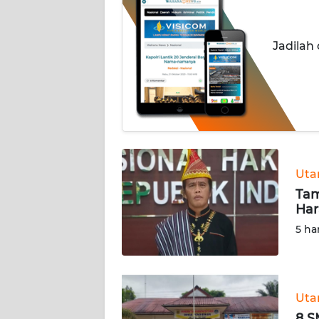
INDEKS
Jadilah
BERITA
KONTAK
KAMI
INFO
IKLAN
Ut
TENTANG
Tam
KAMI
Har
5 ha
PEDOMAN
MEDIA
SIBER
Ut
REDAKSI
8 S