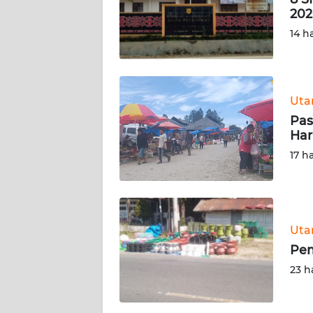
202
KARIR
14 h
DISCLAIMER
Wahana
Ut
News
Pas
Regional
Har
17 h
WN
SUMUT
WN
Ut
JAKARTA
Pem
WN
23 h
JABAR