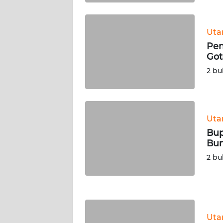
WN
KALTARA
Ut
WN
Pen
KALSEL
Got
2 bu
WN
KALTIM
WN
Ut
SULSEL
Bup
Bum
WN
2 bu
GORONTALO
WN
SULUT
Ut