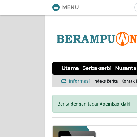
MENU
WAHANA
Tutup
TV
UTAMA
SERBA-
Utama
Serba-serbi
Nusanta
SERBI
Informasi
Indeks Berita
Kontak 
NUSANTARA
PERISTIWA
Berita dengan tagar
#pemkab-dairi
TOKOH
Informasi