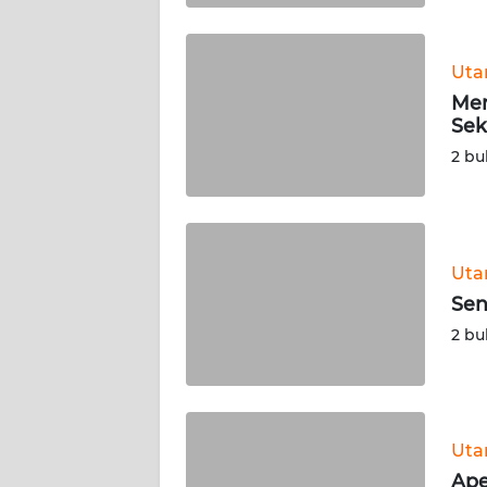
WN
BABEL
Ut
Mer
WN
Sek
SUMBAR
2 bu
WN
SUMSEL
WN
Ut
BENGKULU
Sen
2 bu
WN
LAMPUNG
WN
JATENG
Ut
Ape