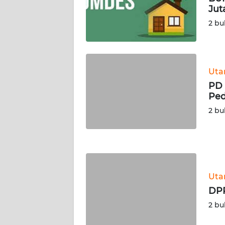
Jut
WN
SERAMBI
2 bu
WN
JAMBI
Ut
PD 
WN
Ped
SULTRA
2 bu
WN
NTB
WN
SULTENG
Ut
DPR
WN
2 bu
SULBAR