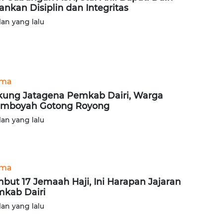
ankan Disiplin dan Integritas
lan yang lalu
ama
ung Jatagena Pemkab Dairi, Warga
umboyah Gotong Royong
lan yang lalu
ama
but 17 Jemaah Haji, Ini Harapan Jajaran
kab Dairi
lan yang lalu