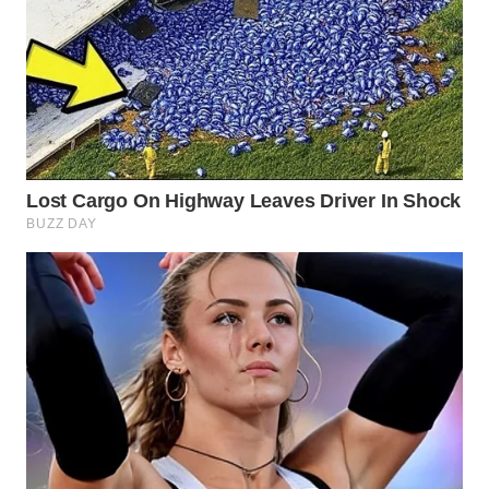
SURABAYA
WN
NATUNA
WN
BINTAN
WN
MANDALIKA
WN
LIKUPANG
WN
LABUANBAJO
WN