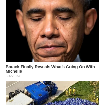
WN
PRIANGAN
TIMUR
WN
SEMARANG
WN
SOLO
WN
BOROBUDUR
WN
MADURA
WN