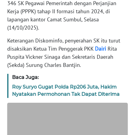
346 SK Pegawai Pemerintah dengan Perjanjian
REDAKSI
Kerja (PPPK) tahap II formasi tahun 2024, di
lapangan kantor Camat Sumbul, Selasa
KARIR
(14/10/2025).
Keterangan Diskominfo, penyerahan SK itu turut
DISCLAIMER
disaksikan Ketua Tim Penggerak PKK
Dairi
Rita
Puspita Vickner Sinaga dan Sekretaris Daerah
Wahana
News
(Sekda) Surung Charles Bantjin.
Regional
Baca Juga:
WN
Roy Suryo Gugat Polda Rp206 Juta, Hakim
SUMUT
Nyatakan Permohonan Tak Dapat Diterima
WN
JAKARTA
WN