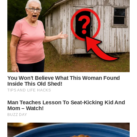
LANGKAT
WN
TAPANULI
SELATAN
WN
TANJUNG
LESUNG
WN
KARO
WN
SIMALUNGUN
WN
LABUHANBATU