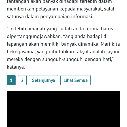
tantangan akan banyak dihadapi terlebih dalam
SULBAR
memberikan pelayanan kepada masyarakat, salah
satunya dalam penyampaian informasi.
WN
BABEL
"Terlebih amanah yang sudah anda terima harus
dipertanggungjawabkan. Yang anda hadapi di
WN
lapangan akan memiliki banyak dinamika. Mari kita
SUMBAR
bekerjasama, yang dibutuhkan rakyat adalah layani
mereka dengan sungguh-sungguh, dengan hati,"
WN
katanya.
SUMSEL
1
2
Selanjutnya
Lihat Semua
WN
BENGKULU
WN
LAMPUNG
WN