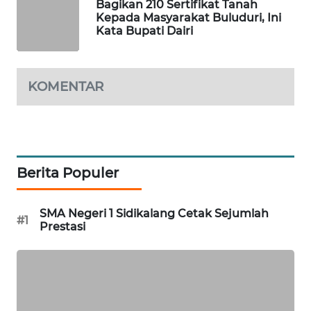
KOPEKLIN
Bagikan 210 Sertifikat Tanah
Kepada Masyarakat Buluduri, Ini
Kata Bupati Dairi
PORTAL
KONSUMEN
KOMENTAR
FORWAMKI
ALPERKLINAS
FORJASIDA
Berita Populer
TAMBANG
SMA Negeri 1 Sidikalang Cetak Sejumlah
NEWS
#1
Prestasi
SITUNGIR
NEWS
SIDIKALANG