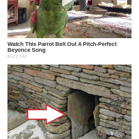
BEKASI
WN
BOGOR
WN
DEPOK
WN
TAPANULI
UTARA
WN
SAMOSIR
WN
PADANG
LAWAS