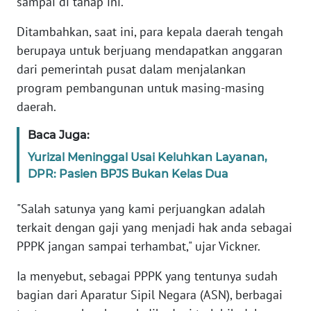
sampai di tahap ini.
RIAU
Ditambahkan, saat ini, para kepala daerah tengah
WN
berupaya untuk berjuang mendapatkan anggaran
SERAMBI
dari pemerintah pusat dalam menjalankan
program pembangunan untuk masing-masing
WN
daerah.
JAMBI
Baca Juga:
WN
Yurizal Meninggal Usai Keluhkan Layanan,
SULTRA
DPR: Pasien BPJS Bukan Kelas Dua
WN
"Salah satunya yang kami perjuangkan adalah
NTB
terkait dengan gaji yang menjadi hak anda sebagai
PPPK jangan sampai terhambat," ujar Vickner.
WN
SULTENG
Ia menyebut, sebagai PPPK yang tentunya sudah
bagian dari Aparatur Sipil Negara (ASN), berbagai
WN