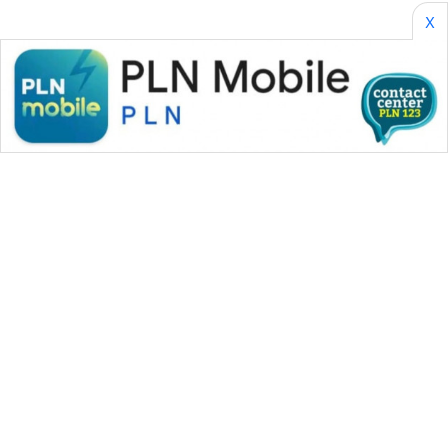
X
WAHANA MEDIA GROUP
|
|
|
WAHANA NEWS co
WAHANA TANI
WAHANA ADVOKAT