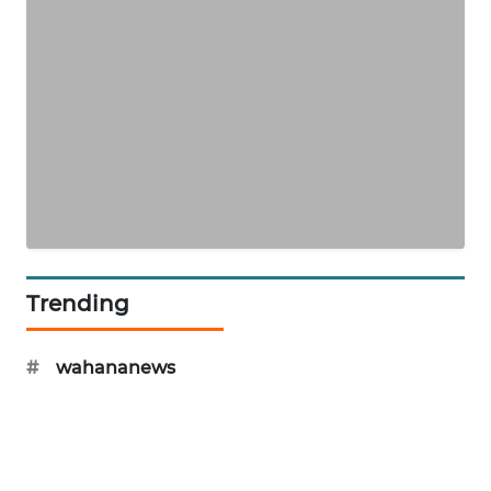
NEWS
SIBARAGAS
NEWS
METRO
SIANTAR
NEWS
METRO
MEDAN
Trending
NEWS
METRO
#
wahananews
JAKARTA
NEWS
KRT
NEWS