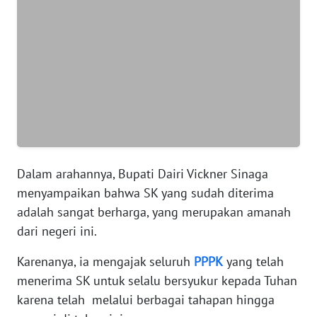
JABAR
WN
BANTEN
WN
NTT
WN
KEPRI
Dalam arahannya, Bupati Dairi Vickner Sinaga
menyampaikan bahwa SK yang sudah diterima
WN
PAPUA
adalah sangat berharga, yang merupakan amanah
dari negeri ini.
WN
Karenanya, ia mengajak seluruh
PPPK
yang telah
PAPUA
BARAT
menerima SK untuk selalu bersyukur kepada Tuhan
karena telah melalui berbagai tahapan hingga
WN