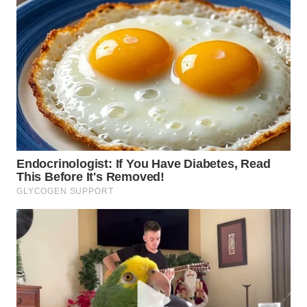
WN
TAPANULI
TENGAH
WN DELI
SERDANG
WN
TEBING
TINGGI
WN
PAKPAK
WN
KARAWANG
WN