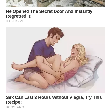
WN
SUMEDANG
WN
CIANJUR
WN
KEPULAUAN
SERIBU
WN
TANGERANG
WN
BINJAI
WN