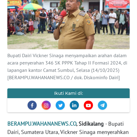
Informasi
INDEKS
BERITA
KONTAK
Bupati Dairi Vickner Sinaga menyampaikan arahan dalam
KAMI
acara penyerahan 346 SK PPPK Tahap II Formasi 2024, di
lapangan kantor Camat Sumbul, Selasa (14/10/2025)
INFO
[BERAMPU.WAHANANEWS.CO / dok. Diskominfo Dairi]
IKLAN
Ikuti Kami di:
TENTANG
KAMI
PEDOMAN
BERAMPU.WAHANANEWS.CO
, Sidikalang
- Bupati
MEDIA
SIBER
Dairi, Sumatera Utara, Vickner Sinaga menyerahkan