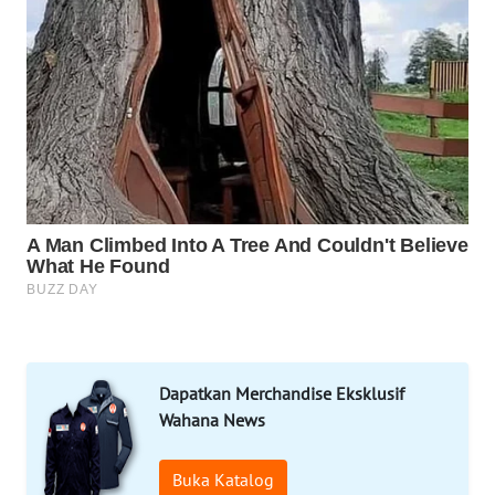
NET
WAHANA
SPORT
WAHANA
UMKM
WAHANA
SELEB
WAHANA
PERSONA
Dapatkan Merchandise Eksklusif
WAHANA
OTOMOTIF
Wahana News
WAHANA
Buka Katalog