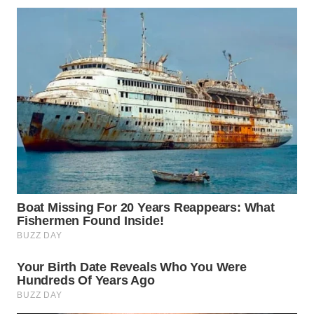
CIREBON
WN
INDRAMAYU
WN
KUNINGAN
WN
MAJALENGKA
WN
SUBANG
WN
SUKABUMI
WN
PURWAKARTA