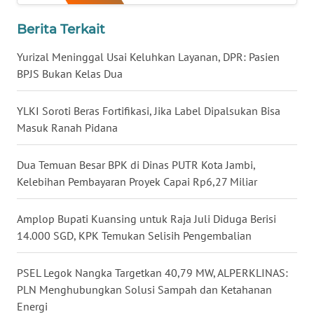
KALTENG
Berita Terkait
WN
KALTARA
Yurizal Meninggal Usai Keluhkan Layanan, DPR: Pasien
BPJS Bukan Kelas Dua
WN
KALSEL
YLKI Soroti Beras Fortifikasi, Jika Label Dipalsukan Bisa
Masuk Ranah Pidana
WN
KALTIM
Dua Temuan Besar BPK di Dinas PUTR Kota Jambi,
Kelebihan Pembayaran Proyek Capai Rp6,27 Miliar
WN
SULSEL
Amplop Bupati Kuansing untuk Raja Juli Diduga Berisi
14.000 SGD, KPK Temukan Selisih Pengembalian
WN
GORONTALO
PSEL Legok Nangka Targetkan 40,79 MW, ALPERKLINAS:
PLN Menghubungkan Solusi Sampah dan Ketahanan
WN
Energi