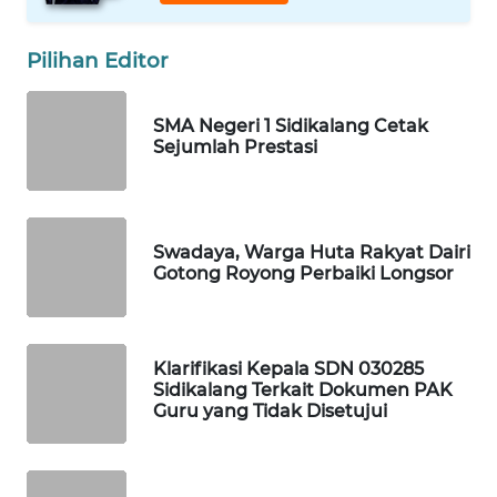
HEALTH
Pilihan Editor
WAHANA
DESA
WISATA
SMA Negeri 1 Sidikalang Cetak
Sejumlah Prestasi
LAPAK
WAHANA
Wahana
Swadaya, Warga Huta Rakyat Dairi
Network
Gotong Royong Perbaiki Longsor
KONSUMEN
LISTRIK
Klarifikasi Kepala SDN 030285
Sidikalang Terkait Dokumen PAK
Guru yang Tidak Disetujui
MASYARAKAT
KELISTRIKAN
WALINKI