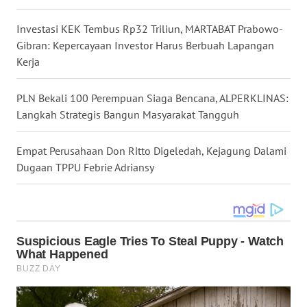
SULUT
Investasi KEK Tembus Rp32 Triliun, MARTABAT Prabowo-
WN
Gibran: Kepercayaan Investor Harus Berbuah Lapangan
MALUKU
Kerja
WN
PLN Bekali 100 Perempuan Siaga Bencana, ALPERKLINAS:
MALUT
Langkah Strategis Bangun Masyarakat Tangguh
WN
Empat Perusahaan Don Ritto Digeledah, Kejagung Dalami
DAIRI
Dugaan TPPU Febrie Adriansy
WN
DANAU
TOBA
WN
NIAS
WN