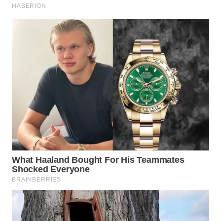
KONSUMEN
WAHANA
LISTRIK
WAHANA
TRAVEL
WAHANA
TV
WAHANANEWS
ID
WAHANANEWS
CO ID
WAHANANEWS