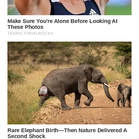
BORNEO
Wahana
Media
Group
WAHANA
NEWS
WAHANA
TANI
WAHANA
ADVOKAT
WAHANA
INFRASTRUKTUR
WAHANA