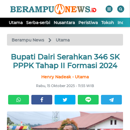
Utama
Serba-serbi
Nusantara
Peristiwa
Tokoh
Indek
WAHANA
Tutup
TV
Berampu News
Utama
UTAMA
Bupati Dairi Serahkan 346 SK
PPPK Tahap II Formasi 2024
SERBA-
Henry Nadeak - Utama
SERBI
Rabu, 15 Oktober 2025 - 11:55 WIB
NUSANTARA
PERISTIWA
TOKOH