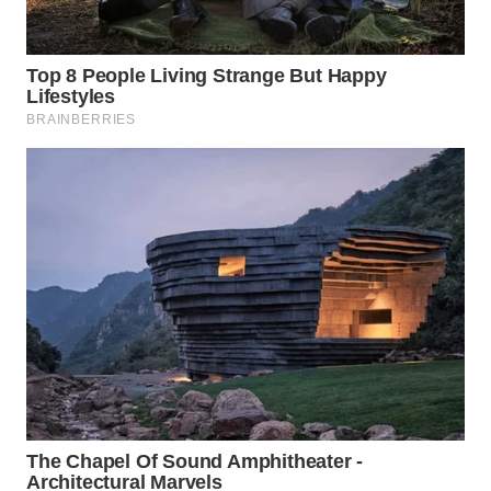
BORNEO
Wahana
Media
Group
WAHANA
NEWS
WAHANA
TANI
WAHANA
ADVOKAT
WAHANA
INFRASTRUKTUR
WAHANA