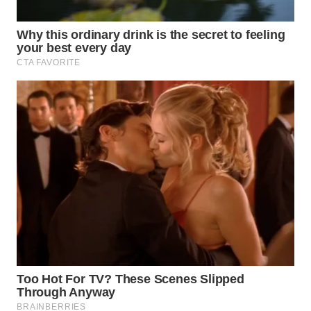
LANGKAT
WN
TAPANULI
SELATAN
WN
TANJUNG
LESUNG
WN
KARO
WN
SIMALUNGUN
WN
LABUHANBATU