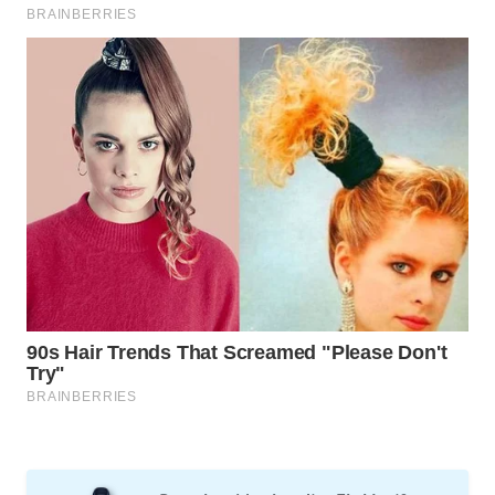
KONSUMEN
WAHANA
LISTRIK
WAHANA
TRAVEL
WAHANA
TV
WAHANANEWS
ID
WAHANANEWS
CO ID
WAHANANEWS