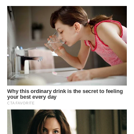
WN
TAPANULI
TENGAH
WN DELI
SERDANG
WN
TEBING
TINGGI
WN
PAKPAK
WN
KARAWANG
WN