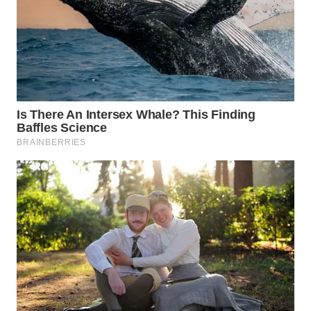
SURABAYA
WN
NATUNA
WN
BINTAN
WN
MANDALIKA
WN
LIKUPANG
WN
LABUANBAJO
WN