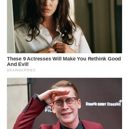
BEKASI
WN
BOGOR
WN
DEPOK
WN
TAPANULI
UTARA
WN
SAMOSIR
WN
PADANG
LAWAS