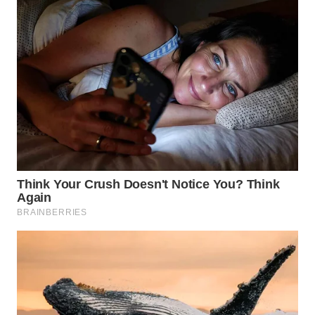
WN
PRIANGAN
TIMUR
WN
SEMARANG
WN
SOLO
WN
BOROBUDUR
WN
MADURA
WN