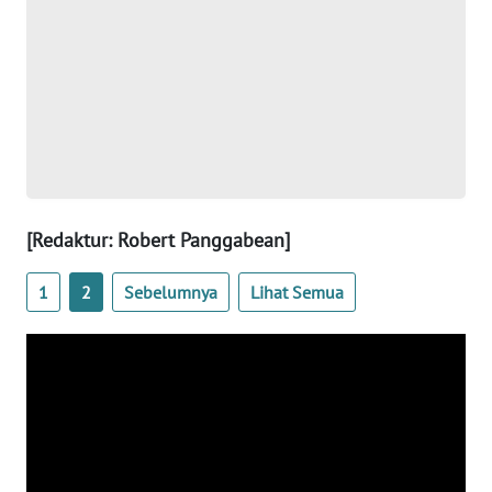
JABAR
WN
BANTEN
WN
NTT
WN
[Redaktur: Robert Panggabean]
KEPRI
1
2
Sebelumnya
Lihat Semua
WN
PAPUA
WN
PAPUA
BARAT
WN