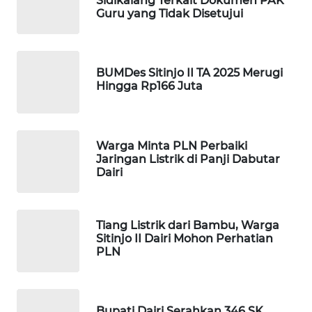
Sidikalang Terkait Dokumen PAK
HEALTH
Guru yang Tidak Disetujui
WAHANA
DESA
WISATA
BUMDes Sitinjo II TA 2025 Merugi
Hingga Rp166 Juta
LAPAK
WAHANA
Warga Minta PLN Perbaiki
Wahana
Jaringan Listrik di Panji Dabutar
Network
Dairi
KONSUMEN
LISTRIK
Tiang Listrik dari Bambu, Warga
Sitinjo II Dairi Mohon Perhatian
PLN
MASYARAKAT
KELISTRIKAN
WALINKI
Bupati Dairi Serahkan 346 SK