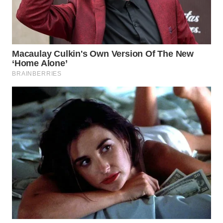
WN
SUMEDANG
WN
CIANJUR
WN
KEPULAUAN
SERIBU
WN
TANGERANG
WN
BINJAI
WN