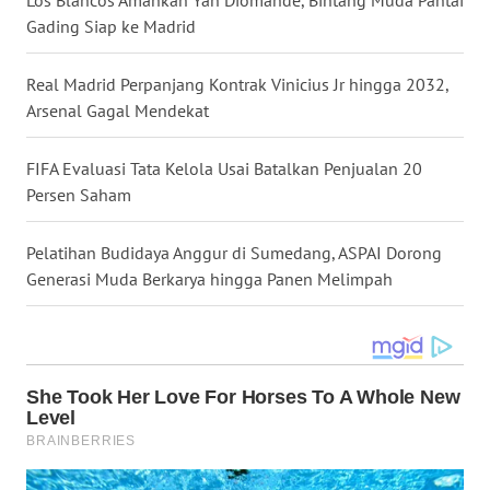
JATENG
Gading Siap ke Madrid
WN
Real Madrid Perpanjang Kontrak Vinicius Jr hingga 2032,
NUSANTARA
Arsenal Gagal Mendekat
WN
FIFA Evaluasi Tata Kelola Usai Batalkan Penjualan 20
JOGJA
Persen Saham
WN
Pelatihan Budidaya Anggur di Sumedang, ASPAI Dorong
JATIM
Generasi Muda Berkarya hingga Panen Melimpah
WN
BALI
WN
KALBAR
WN