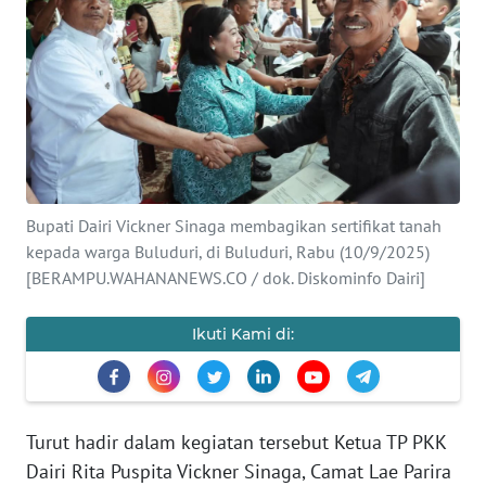
Informasi
INDEKS
BERITA
KONTAK
KAMI
Bupati Dairi Vickner Sinaga membagikan sertifikat tanah
kepada warga Buluduri, di Buluduri, Rabu (10/9/2025)
INFO
[BERAMPU.WAHANANEWS.CO / dok. Diskominfo Dairi]
IKLAN
Ikuti Kami di:
TENTANG
KAMI
PEDOMAN
Turut hadir dalam kegiatan tersebut Ketua TP PKK
MEDIA
SIBER
Dairi Rita Puspita Vickner Sinaga, Camat Lae Parira