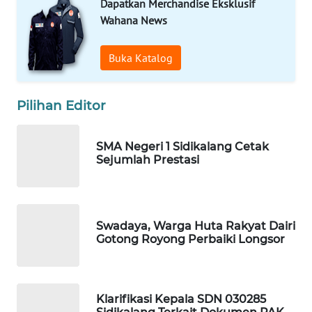
Dapatkan Merchandise Eksklusif
NET
Wahana News
WAHANA
Buka Katalog
SPORT
WAHANA
Pilihan Editor
UMKM
WAHANA
SMA Negeri 1 Sidikalang Cetak
Sejumlah Prestasi
SELEB
WAHANA
PERSONA
Swadaya, Warga Huta Rakyat Dairi
Gotong Royong Perbaiki Longsor
WAHANA
OTOMOTIF
Klarifikasi Kepala SDN 030285
WAHANA