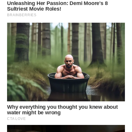
CIREBON
WN
INDRAMAYU
WN
KUNINGAN
WN
MAJALENGKA
WN
SUBANG
WN
SUKABUMI
WN
PURWAKARTA