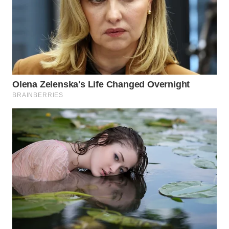
SULUT
WN
MALUKU
WN
MALUT
WN
DAIRI
WN
DANAU
TOBA
WN
NIAS
WN