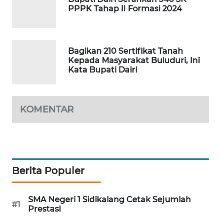
PPPK Tahap II Formasi 2024
ID
MAWAKA
ID
Bagikan 210 Sertifikat Tanah
Kepada Masyarakat Buluduri, Ini
Kata Bupati Dairi
MARTABAT
NET
PLN
KOMENTAR
WATCH
MKLI
Berita Populer
LPKKI
LKKI
SMA Negeri 1 Sidikalang Cetak Sejumlah
#1
Prestasi