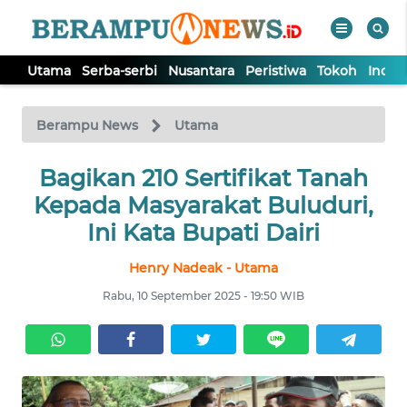
Utama
Serba-serbi
Nusantara
Peristiwa
Tokoh
Indek
WAHANA
Tutup
TV
Berampu News
Utama
UTAMA
Bagikan 210 Sertifikat Tanah
Kepada Masyarakat Buluduri,
SERBA-
Ini Kata Bupati Dairi
SERBI
Henry Nadeak - Utama
NUSANTARA
Rabu, 10 September 2025 - 19:50 WIB
PERISTIWA
TOKOH