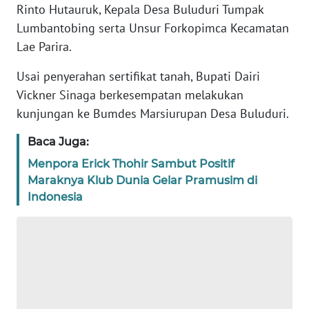
Rinto Hutauruk, Kepala Desa Buluduri Tumpak
REDAKSI
Lumbantobing serta Unsur Forkopimca Kecamatan
Lae Parira.
KARIR
Usai penyerahan sertifikat tanah, Bupati Dairi
Vickner Sinaga berkesempatan melakukan
DISCLAIMER
kunjungan ke Bumdes Marsiurupan Desa Buluduri.
Wahana
Baca Juga:
News
Regional
Menpora Erick Thohir Sambut Positif
Maraknya Klub Dunia Gelar Pramusim di
WN
Indonesia
SUMUT
WN
JAKARTA
WN