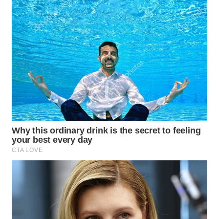
KALTENG
WN
KALTARA
WN
KALSEL
WN
KALTIM
WN
SULSEL
WN
GORONTALO
WN