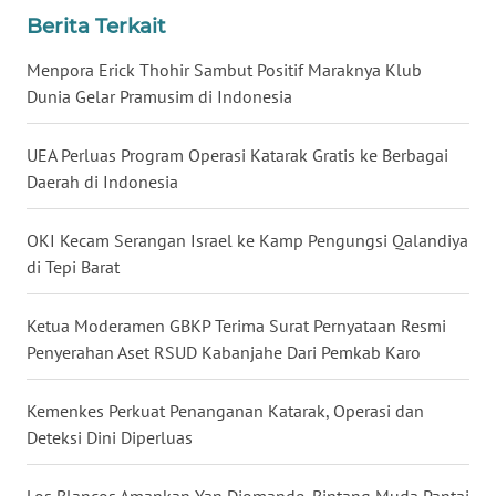
SULBAR
Berita Terkait
Menpora Erick Thohir Sambut Positif Maraknya Klub
WN
Dunia Gelar Pramusim di Indonesia
BABEL
UEA Perluas Program Operasi Katarak Gratis ke Berbagai
WN
SUMBAR
Daerah di Indonesia
WN
OKI Kecam Serangan Israel ke Kamp Pengungsi Qalandiya
SUMSEL
di Tepi Barat
WN
Ketua Moderamen GBKP Terima Surat Pernyataan Resmi
BENGKULU
Penyerahan Aset RSUD Kabanjahe Dari Pemkab Karo
WN
Kemenkes Perkuat Penanganan Katarak, Operasi dan
LAMPUNG
Deteksi Dini Diperluas
WN
Los Blancos Amankan Yan Diomande, Bintang Muda Pantai