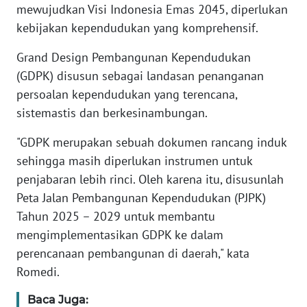
mewujudkan Visi Indonesia Emas 2045, diperlukan
RIAU
kebijakan kependudukan yang komprehensif.
WN
Grand Design Pembangunan Kependudukan
SERAMBI
(GDPK) disusun sebagai landasan penanganan
persoalan kependudukan yang terencana,
WN
sistemastis dan berkesinambungan.
JAMBI
"GDPK merupakan sebuah dokumen rancang induk
WN
sehingga masih diperlukan instrumen untuk
SULTRA
penjabaran lebih rinci. Oleh karena itu, disusunlah
Peta Jalan Pembangunan Kependudukan (PJPK)
WN
NTB
Tahun 2025 – 2029 untuk membantu
mengimplementasikan GDPK ke dalam
WN
perencanaan pembangunan di daerah," kata
SULTENG
Romedi.
Baca Juga:
WN