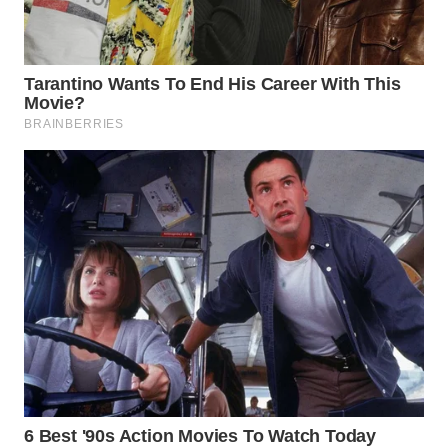
SURABAYA
WN
NATUNA
WN
BINTAN
WN
MANDALIKA
WN
LIKUPANG
WN
LABUANBAJO
WN