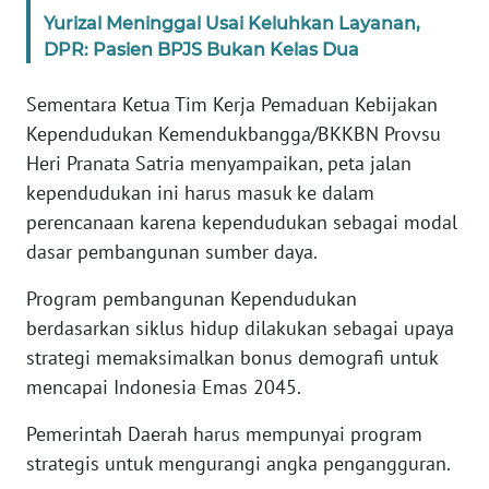
SULBAR
Yurizal Meninggal Usai Keluhkan Layanan,
DPR: Pasien BPJS Bukan Kelas Dua
WN
BABEL
Sementara Ketua Tim Kerja Pemaduan Kebijakan
Kependudukan Kemendukbangga/BKKBN Provsu
WN
Heri Pranata Satria menyampaikan, peta jalan
SUMBAR
kependudukan ini harus masuk ke dalam
perencanaan karena kependudukan sebagai modal
WN
dasar pembangunan sumber daya.
SUMSEL
Program pembangunan Kependudukan
WN
berdasarkan siklus hidup dilakukan sebagai upaya
BENGKULU
strategi memaksimalkan bonus demografi untuk
mencapai Indonesia Emas 2045.
WN
LAMPUNG
Pemerintah Daerah harus mempunyai program
strategis untuk mengurangi angka pengangguran.
WN