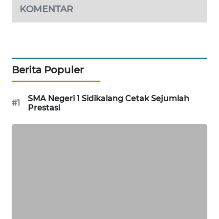
NEWS
KOMENTAR
SIBARAGAS
NEWS
METRO
Berita Populer
SIANTAR
NEWS
SMA Negeri 1 Sidikalang Cetak Sejumlah
#1
Prestasi
METRO
MEDAN
NEWS
METRO
JAKARTA
NEWS
KRT
NEWS