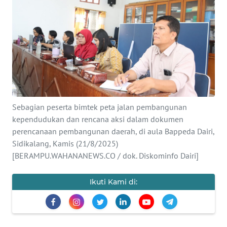
Informasi
INDEKS
BERITA
KONTAK
KAMI
Sebagian peserta bimtek peta jalan pembangunan
kependudukan dan rencana aksi dalam dokumen
INFO
IKLAN
perencanaan pembangunan daerah, di aula Bappeda Dairi,
Sidikalang, Kamis (21/8/2025)
[BERAMPU.WAHANANEWS.CO / dok. Diskominfo Dairi]
TENTANG
KAMI
Ikuti Kami di:
PEDOMAN
MEDIA
SIBER