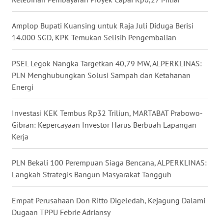
SULUT
Amplop Bupati Kuansing untuk Raja Juli Diduga Berisi
WN
MALUKU
14.000 SGD, KPK Temukan Selisih Pengembalian
WN
PSEL Legok Nangka Targetkan 40,79 MW, ALPERKLINAS:
MALUT
PLN Menghubungkan Solusi Sampah dan Ketahanan
Energi
WN
DAIRI
Investasi KEK Tembus Rp32 Triliun, MARTABAT Prabowo-
Gibran: Kepercayaan Investor Harus Berbuah Lapangan
WN
Kerja
DANAU
TOBA
PLN Bekali 100 Perempuan Siaga Bencana, ALPERKLINAS:
Langkah Strategis Bangun Masyarakat Tangguh
WN
NIAS
Empat Perusahaan Don Ritto Digeledah, Kejagung Dalami
Dugaan TPPU Febrie Adriansy
WN