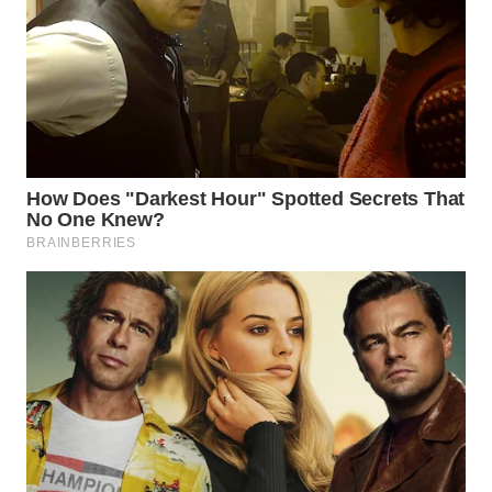
WN
PRIANGAN
TIMUR
WN
SEMARANG
WN
SOLO
WN
BOROBUDUR
WN
MADURA
WN