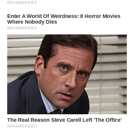
BORNEO
Wahana
Media
Group
WAHANA
NEWS
WAHANA
TANI
WAHANA
ADVOKAT
WAHANA
INFRASTRUKTUR
WAHANA