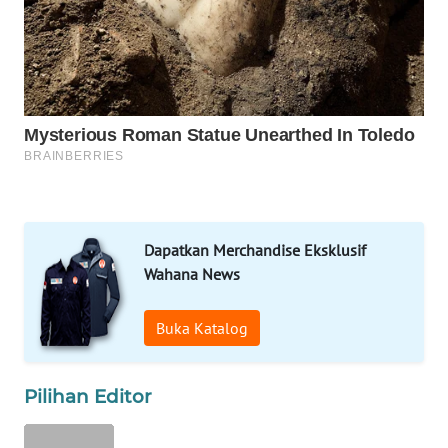
HEALTH
WAHANA
DESA
WISATA
LAPAK
WAHANA
Wahana
Network
Dapatkan Merchandise Eksklusif
Wahana News
KONSUMEN
LISTRIK
Buka Katalog
MASYARAKAT
KELISTRIKAN
Pilihan Editor
WALINKI