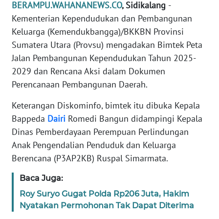
BERAMPU.WAHANANEWS.CO
, Sidikalang
-
REDAKSI
Kementerian Kependudukan dan Pembangunan
Keluarga (Kemendukbangga)/BKKBN Provinsi
KARIR
Sumatera Utara (Provsu) mengadakan Bimtek Peta
Jalan Pembangunan Kependudukan Tahun 2025-
DISCLAIMER
2029 dan Rencana Aksi dalam Dokumen
Perencanaan Pembangunan Daerah.
Wahana
News
Keterangan Diskominfo, bimtek itu dibuka Kepala
Regional
Bappeda
Dairi
Romedi Bangun didampingi Kepala
Dinas Pemberdayaan Perempuan Perlindungan
WN
Anak Pengendalian Penduduk dan Keluarga
SUMUT
Berencana (P3AP2KB) Ruspal Simarmata.
WN
Baca Juga:
JAKARTA
Roy Suryo Gugat Polda Rp206 Juta, Hakim
Nyatakan Permohonan Tak Dapat Diterima
WN