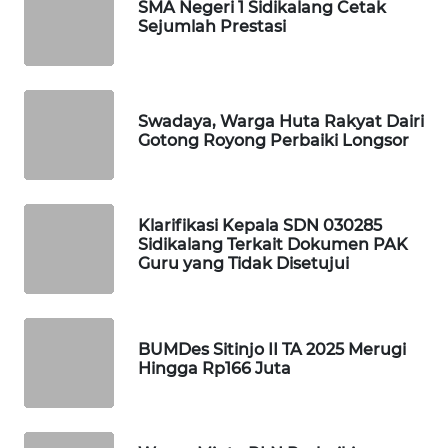
SMA Negeri 1 Sidikalang Cetak
ID
Sejumlah Prestasi
MAWAKA
ID
Swadaya, Warga Huta Rakyat Dairi
Gotong Royong Perbaiki Longsor
MARTABAT
NET
PLN
Klarifikasi Kepala SDN 030285
WATCH
Sidikalang Terkait Dokumen PAK
Guru yang Tidak Disetujui
MKLI
LPKKI
BUMDes Sitinjo II TA 2025 Merugi
Hingga Rp166 Juta
LKKI