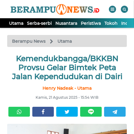
Utama
Serba-serbi
Nusantara
Peristiwa
Tokoh
Indek
WAHANA
Tutup
TV
Berampu News
Utama
UTAMA
Kemendukbangga/BKKBN
Provsu Gelar Bimtek Peta
SERBA-
Jalan Kependudukan di Dairi
SERBI
Henry Nadeak - Utama
NUSANTARA
Kamis, 21 Agustus 2025 - 15:54 WIB
PERISTIWA
TOKOH