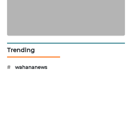
KARING
NEWS
JURNAL
MARITIM
Trending
HUMBANG
NEWS
#
wahananews
GARONGGANG
NEWS
FISUELRI
ID
ENERGI
NEWS