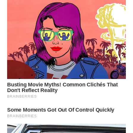
KONSUMEN
WAHANA
LISTRIK
WAHANA
TRAVEL
WAHANA
TV
WAHANANEWS
ID
WAHANANEWS
CO ID
WAHANANEWS