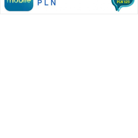
WAHANA MEDIA GROUP
|
|
|
WAHANA NEWS co
WAHANA TANI
WAHANA ADVOKAT
|
|
WAHANA INFRASTRUKTUR
WAHANA KONSUMEN
|
|
|
WAHANA LISTRIK
WAHANA TRAVEL
WAHANA TV
|
|
|
WAHANANEWS id
WAHANANEWS CO ID
WAHANANEWS NET
|
|
|
WAHANA SPORT ID
Wahana UMKM
Wahana Seleb
|
|
|
Wahana Persona
Wahana Otomotif
Wahana Health