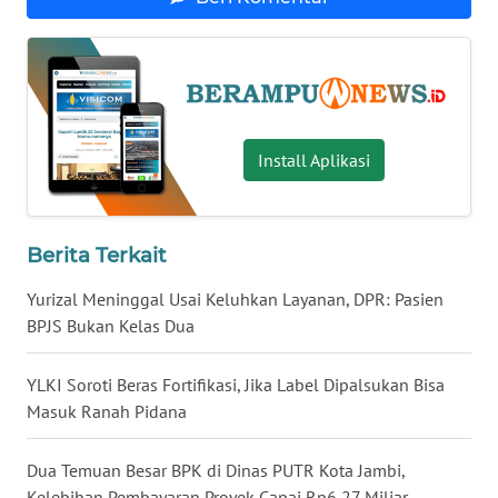
KALTENG
WN
KALTARA
WN
Install Aplikasi
KALSEL
WN
KALTIM
Berita Terkait
Yurizal Meninggal Usai Keluhkan Layanan, DPR: Pasien
WN
BPJS Bukan Kelas Dua
SULSEL
YLKI Soroti Beras Fortifikasi, Jika Label Dipalsukan Bisa
WN
Masuk Ranah Pidana
GORONTALO
Dua Temuan Besar BPK di Dinas PUTR Kota Jambi,
WN
Kelebihan Pembayaran Proyek Capai Rp6,27 Miliar