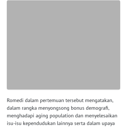
JABAR
WN
BANTEN
WN
NTT
WN
KEPRI
WN
PAPUA
WN
Romedi dalam pertemuan tersebut mengatakan,
PAPUA
dalam rangka menyongsong bonus demografi,
BARAT
menghadapi aging population dan menyelesaikan
isu-isu kependudukan lainnya serta dalam upaya
WN