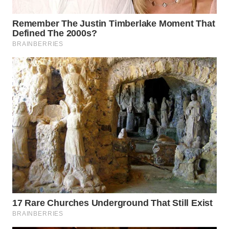
WN
SUMEDANG
WN
CIANJUR
WN
KEPULAUAN
SERIBU
WN
TANGERANG
WN
BINJAI
WN