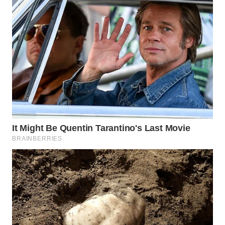
NET
WAHANA
SPORT
WAHANA
UMKM
WAHANA
SELEB
WAHANA
PERSONA
WAHANA
OTOMOTIF
WAHANA