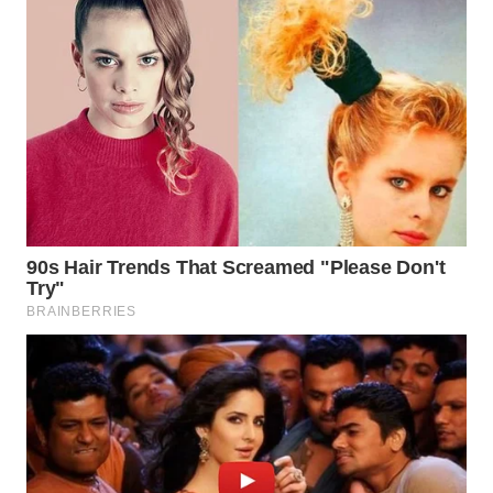
WN
TAPANULI
TENGAH
WN DELI
SERDANG
WN
TEBING
TINGGI
WN
PAKPAK
WN
KARAWANG
WN