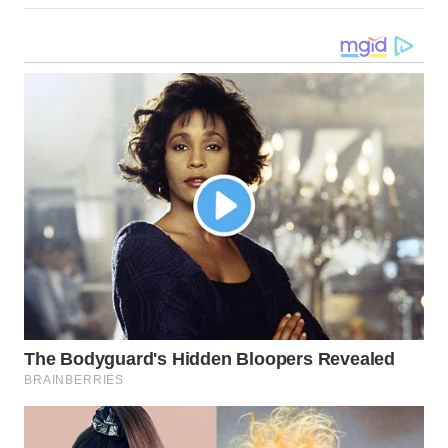
LANGKAT
WN
TAPANULI
SELATAN
WN
TANJUNG
LESUNG
WN
KARO
WN
SIMALUNGUN
WN
LABUHANBATU