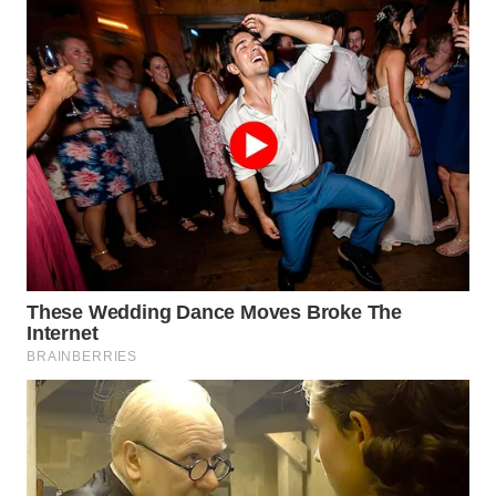
CIREBON
WN
INDRAMAYU
WN
KUNINGAN
WN
MAJALENGKA
WN
SUBANG
WN
SUKABUMI
WN
PURWAKARTA