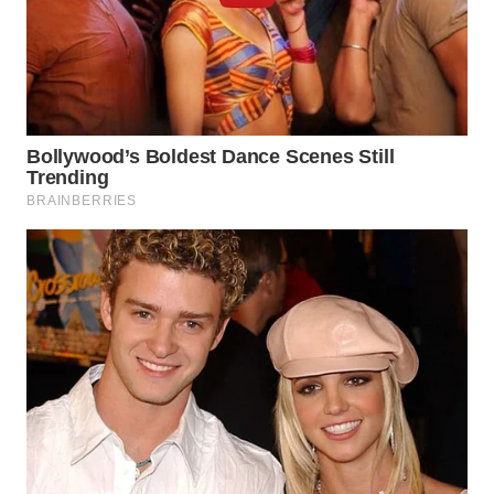
BEKASI
WN
BOGOR
WN
DEPOK
WN
TAPANULI
UTARA
WN
SAMOSIR
WN
PADANG
LAWAS