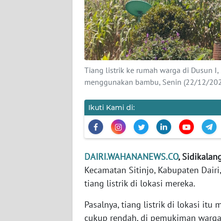
KARIR
DISCLAIMER
Tiang listrik ke rumah warga di Dusun I, 
Wahana
News
menggunakan bambu, Senin (22/12/20
Regional
Ikuti Kami di:
WN
SUMUT
WN
DAIRI.WAHANANEWS.CO
, Sidikala
JAKARTA
Kecamatan Sitinjo, Kabupaten Dair
tiang listrik di lokasi mereka.
WN
JABAR
Pasalnya, tiang listrik di lokasi i
cukup rendah, di pemukiman warg