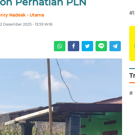
hon Perhatian PLN
#1
nry Nadeak - Utama
22 Desember 2025 - 13:59 WIB
T
#