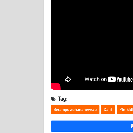
WN
NUSANTARA
WN
JOGJA
WN
JATIM
WN
BALI
WN
Tag:
KALBAR
Berampuwahananewsco
Dairi
Pln Sid
WN
KALTENG