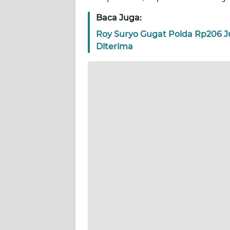
WN
BANTEN
Baca Juga:
Roy Suryo Gugat Polda Rp206 
WN
Diterima
NTT
WN
KEPRI
WN
PAPUA
WN
PAPUA
BARAT
WN
RIAU