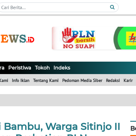
ra
Peristiwa
Tokoh
Indeks
Kami
Info Iklan
Tentang Kami
Pedoman Media Siber
Redaksi
Karir
ri Bambu, Warga Sitinjo II
B