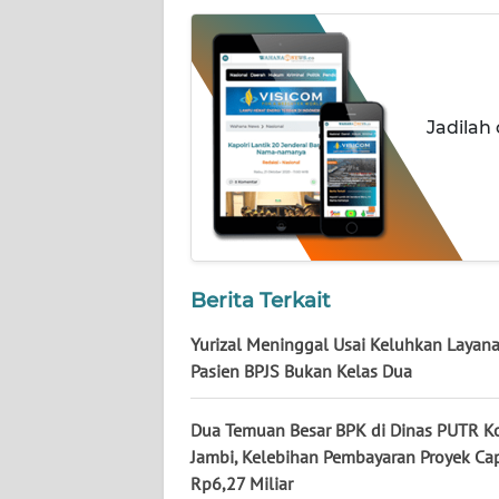
WN
KALTARA
WN
KALSEL
Jadilah
WN
KALTIM
WN
SULSEL
Berita Terkait
Yurizal Meninggal Usai Keluhkan Layana
WN
GORONTALO
Pasien BPJS Bukan Kelas Dua
WN
Dua Temuan Besar BPK di Dinas PUTR K
SULUT
Jambi, Kelebihan Pembayaran Proyek Ca
Rp6,27 Miliar