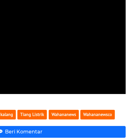
ikalang
Tiang Listrik
Wahananews
Wahananewsco
Beri Komentar