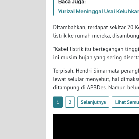
Baca Juga:
WN
Yurizal Meninggal Usai Keluhk
BABEL
Ditambahkan, terdapat sekitar 20 Ke
WN
listrik ke rumah mereka, disambun
SUMBAR
"Kabel listrik itu bertegangan ting
WN
ini musim hujan yang sering diser
SUMSEL
Terpisah, Hendri Simarmata perangk
WN
lewat selular menyebut, hal dimak
BENGKULU
ditampung di APBDes. Namun belum 
WN
1
2
Selanjutnya
Lihat Sem
LAMPUNG
WN
JATENG