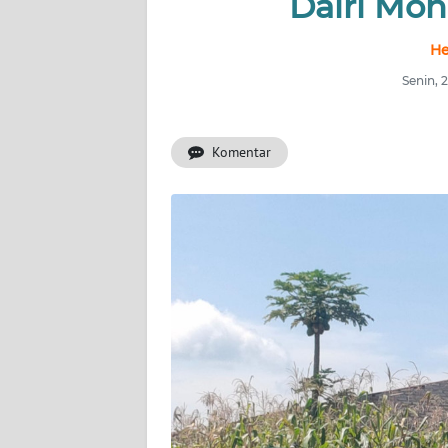
Dairi Mo
INDEKS
He
BERITA
Senin, 
KONTAK
KAMI
Komentar
INFO
IKLAN
TENTANG
KAMI
PEDOMAN
MEDIA
SIBER
REDAKSI