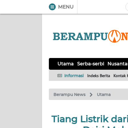
MENU
WAHANA
Tutup
TV
UTAMA
SERBA-
Utama
Serba-serbi
Nusanta
SERBI
Informasi
Indeks Berita
Kontak 
NUSANTARA
Berampu News
Utama
PERISTIWA
TOKOH
Tiang Listrik da
Informasi