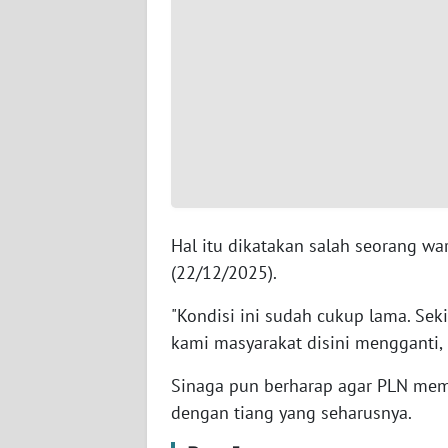
WN
SERAMBI
WN
JAMBI
WN
SULTRA
Hal itu dikatakan salah seorang w
WN
NTB
(22/12/2025).
"Kondisi ini sudah cukup lama. Sek
WN
kami masyarakat disini mengganti, 
SULTENG
Sinaga pun berharap agar PLN memb
WN
dengan tiang yang seharusnya.
SULBAR