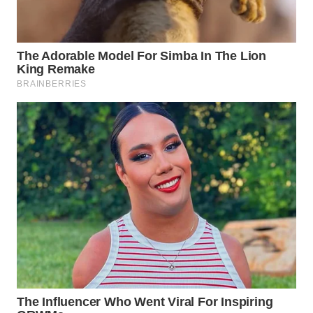
WN
PRIANGAN
TIMUR
WN
SEMARANG
WN
SOLO
WN
BOROBUDUR
WN
MADURA
WN