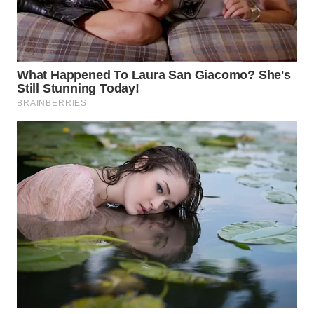
NET
WAHANA
SPORT
WAHANA
UMKM
WAHANA
SELEB
WAHANA
PERSONA
WAHANA
OTOMOTIF
WAHANA