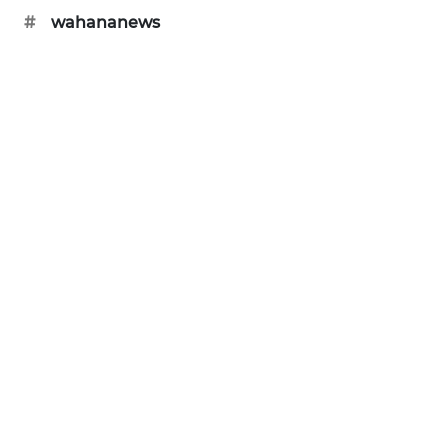
#
wahananews
CILEUNGSI
NEWS
BERKAT
NEWS
BERAMPU
NEWS
ANUGERAH
NEWS
AKHLAK
ID
PERAPKI
NEWS