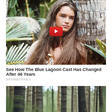
WN
SUMEDANG
WN
CIANJUR
WN
KEPULAUAN
SERIBU
WN
TANGERANG
WN
BINJAI
WN