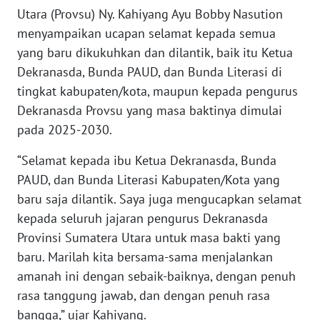
RIAU
Utara (Provsu) Ny. Kahiyang Ayu Bobby Nasution
menyampaikan ucapan selamat kepada semua
WN
yang baru dikukuhkan dan dilantik, baik itu Ketua
SERAMBI
Dekranasda, Bunda PAUD, dan Bunda Literasi di
tingkat kabupaten/kota, maupun kepada pengurus
WN
Dekranasda Provsu yang masa baktinya dimulai
JAMBI
pada 2025-2030.
WN
“Selamat kepada ibu Ketua Dekranasda, Bunda
SULTRA
PAUD, dan Bunda Literasi Kabupaten/Kota yang
baru saja dilantik. Saya juga mengucapkan selamat
WN
kepada seluruh jajaran pengurus Dekranasda
NTB
Provinsi Sumatera Utara untuk masa bakti yang
baru. Marilah kita bersama-sama menjalankan
WN
amanah ini dengan sebaik-baiknya, dengan penuh
SULTENG
rasa tanggung jawab, dan dengan penuh rasa
bangga,” ujar Kahiyang.
WN