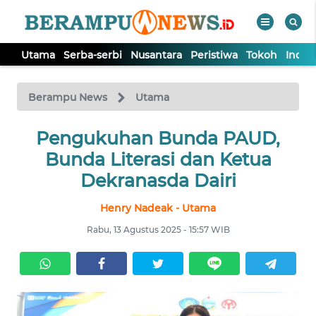
Utama
Serba-serbi
Nusantara
Peristiwa
Tokoh
Indek
WAHANA
Tutup
TV
Berampu News
Utama
UTAMA
Pengukuhan Bunda PAUD,
Bunda Literasi dan Ketua
SERBA-
Dekranasda Dairi
SERBI
Henry Nadeak - Utama
NUSANTARA
Rabu, 13 Agustus 2025 - 15:57 WIB
PERISTIWA
TOKOH