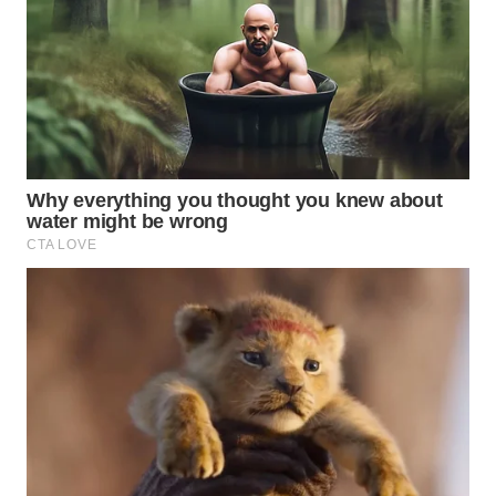
CIREBON
WN
INDRAMAYU
WN
KUNINGAN
WN
MAJALENGKA
WN
SUBANG
WN
SUKABUMI
WN
PURWAKARTA