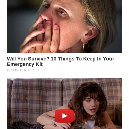
KONSUMEN
WAHANA
LISTRIK
WAHANA
TRAVEL
WAHANA
TV
WAHANANEWS
ID
WAHANANEWS
CO ID
WAHANANEWS