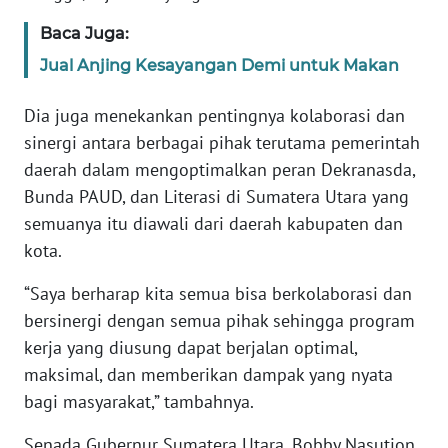
SULBAR
Baca Juga:
Jual Anjing Kesayangan Demi untuk Makan
WN
BABEL
Dia juga menekankan pentingnya kolaborasi dan
WN
sinergi antara berbagai pihak terutama pemerintah
SUMBAR
daerah dalam mengoptimalkan peran Dekranasda,
Bunda PAUD, dan Literasi di Sumatera Utara yang
WN
semuanya itu diawali dari daerah kabupaten dan
SUMSEL
kota.
WN
“Saya berharap kita semua bisa berkolaborasi dan
BENGKULU
bersinergi dengan semua pihak sehingga program
kerja yang diusung dapat berjalan optimal,
WN
maksimal, dan memberikan dampak yang nyata
LAMPUNG
bagi masyarakat,” tambahnya.
WN
Senada Gubernur Sumatera Utara, Bobby Nasution