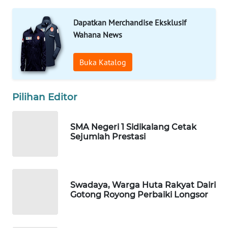
ID
Dapatkan Merchandise Eksklusif
Wahana News
MAWAKA
ID
Buka Katalog
MARTABAT
NET
Pilihan Editor
PLN
WATCH
SMA Negeri 1 Sidikalang Cetak
Sejumlah Prestasi
MKLI
LPKKI
Swadaya, Warga Huta Rakyat Dairi
Gotong Royong Perbaiki Longsor
LKKI