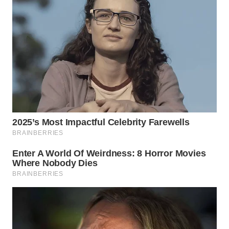
BORNEO
Wahana
Media
Group
WAHANA
NEWS
WAHANA
TANI
WAHANA
ADVOKAT
WAHANA
INFRASTRUKTUR
WAHANA