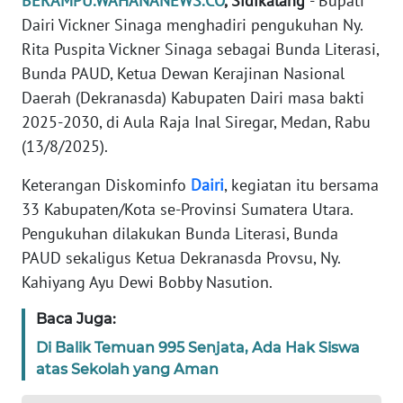
BERAMPU.WAHANANEWS.CO
, Sidikalang
- Bupati
Dairi Vickner Sinaga menghadiri pengukuhan Ny.
REDAKSI
Rita Puspita Vickner Sinaga sebagai Bunda Literasi,
Bunda PAUD, Ketua Dewan Kerajinan Nasional
KARIR
Daerah (Dekranasda) Kabupaten Dairi masa bakti
2025-2030, di Aula Raja Inal Siregar, Medan, Rabu
DISCLAIMER
(13/8/2025).
Wahana
Keterangan Diskominfo
Dairi
, kegiatan itu bersama
News
Regional
33 Kabupaten/Kota se-Provinsi Sumatera Utara.
Pengukuhan dilakukan Bunda Literasi, Bunda
WN
PAUD sekaligus Ketua Dekranasda Provsu, Ny.
SUMUT
Kahiyang Ayu Dewi Bobby Nasution.
WN
Baca Juga:
JAKARTA
Di Balik Temuan 995 Senjata, Ada Hak Siswa
atas Sekolah yang Aman
WN