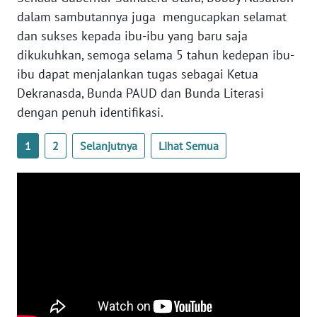
JATENG
dalam sambutannya juga mengucapkan selamat
dan sukses kepada ibu-ibu yang baru saja
WN
dikukuhkan, semoga selama 5 tahun kedepan ibu-
NUSANTARA
ibu dapat menjalankan tugas sebagai Ketua
Dekranasda, Bunda PAUD dan Bunda Literasi
WN
dengan penuh identifikasi.
JOGJA
1
2
Selanjutnya
Lihat Semua
WN
JATIM
WN
BALI
WN
KALBAR
WN