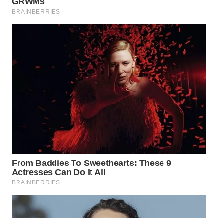
SURABAYA
WN
NATUNA
WN
BINTAN
WN
MANDALIKA
WN
LIKUPANG
WN
LABUANBAJO
WN