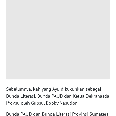
JABAR
WN
BANTEN
WN
NTT
WN
KEPRI
WN
PAPUA
Sebelumnya, Kahiyang Ayu dikukuhkan sebagai
WN
Bunda Literasi, Bunda PAUD dan Ketua Dekranasda
PAPUA
BARAT
Provsu oleh Gubsu, Bobby Nasution
Bunda PAUD dan Bunda Literasi Provinsi Sumatera
WN