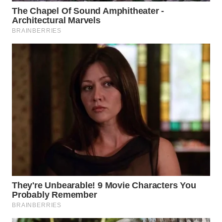
BEKASI
WN
BOGOR
WN
DEPOK
WN
TAPANULI
UTARA
WN
SAMOSIR
WN
PADANG
LAWAS