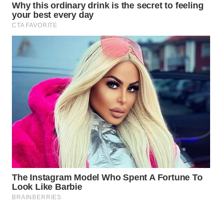
HEALTH
WAHANA
DESA
WISATA
LAPAK
WAHANA
Wahana
Network
KONSUMEN
LISTRIK
MASYARAKAT
KELISTRIKAN
WALINKI