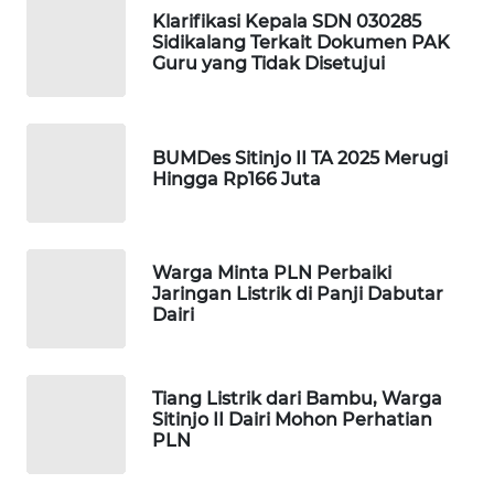
KOPEKLIN
Klarifikasi Kepala SDN 030285
Sidikalang Terkait Dokumen PAK
PORTAL
Guru yang Tidak Disetujui
KONSUMEN
FORWAMKI
BUMDes Sitinjo II TA 2025 Merugi
Hingga Rp166 Juta
ALPERKLINAS
FORJASIDA
Warga Minta PLN Perbaiki
Jaringan Listrik di Panji Dabutar
Dairi
TAMBANG
NEWS
Tiang Listrik dari Bambu, Warga
SITUNGIR
Sitinjo II Dairi Mohon Perhatian
NEWS
PLN
SIDIKALANG