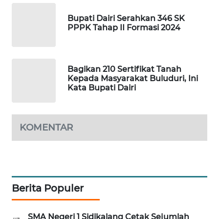
NEWS
Bupati Dairi Serahkan 346 SK
PPPK Tahap II Formasi 2024
SIBARAGAS
NEWS
METRO
Bagikan 210 Sertifikat Tanah
SIANTAR
Kepada Masyarakat Buluduri, Ini
Kata Bupati Dairi
NEWS
METRO
MEDAN
KOMENTAR
NEWS
METRO
JAKARTA
NEWS
Berita Populer
KRT
SMA Negeri 1 Sidikalang Cetak Sejumlah
NEWS