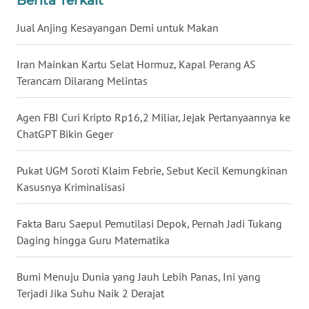
Berita Terkait
SULUT
Jual Anjing Kesayangan Demi untuk Makan
WN
MALUKU
Iran Mainkan Kartu Selat Hormuz, Kapal Perang AS
Terancam Dilarang Melintas
WN
MALUT
Agen FBI Curi Kripto Rp16,2 Miliar, Jejak Pertanyaannya ke
ChatGPT Bikin Geger
WN
DAIRI
Pukat UGM Soroti Klaim Febrie, Sebut Kecil Kemungkinan
Kasusnya Kriminalisasi
WN
DANAU
TOBA
Fakta Baru Saepul Pemutilasi Depok, Pernah Jadi Tukang
Daging hingga Guru Matematika
WN
NIAS
Bumi Menuju Dunia yang Jauh Lebih Panas, Ini yang
Terjadi Jika Suhu Naik 2 Derajat
WN