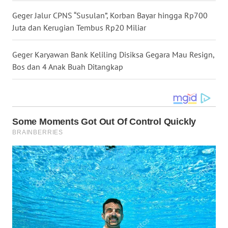
LANGKAT
Geger Jalur CPNS “Susulan”, Korban Bayar hingga Rp700
Juta dan Kerugian Tembus Rp20 Miliar
WN
TAPANULI
Geger Karyawan Bank Keliling Disiksa Gegara Mau Resign,
SELATAN
Bos dan 4 Anak Buah Ditangkap
WN
TANJUNG
LESUNG
WN
KARO
WN
SIMALUNGUN
WN
LABUHANBATU