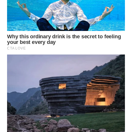
WN
TAPANULI
TENGAH
WN DELI
SERDANG
WN
TEBING
TINGGI
WN
PAKPAK
WN
KARAWANG
WN