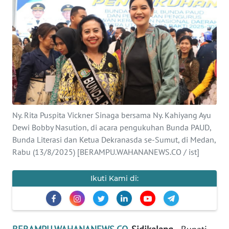
Informasi
INDEKS
BERITA
KONTAK
KAMI
Ny. Rita Puspita Vickner Sinaga bersama Ny. Kahiyang Ayu
INFO
Dewi Bobby Nasution, di acara pengukuhan Bunda PAUD,
IKLAN
Bunda Literasi dan Ketua Dekranasda se-Sumut, di Medan,
Rabu (13/8/2025) [BERAMPU.WAHANANEWS.CO / ist]
TENTANG
KAMI
Ikuti Kami di:
PEDOMAN
MEDIA
SIBER