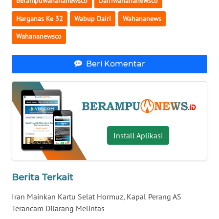
Berampuwahananewsco
Dairiwahananewsco
KALTENG
Harganas Ke 32
Wabup Dairi
Wahananews
WN
Wahananewsco
KALTARA
Beri Komentar
WN
KALSEL
WN
KALTIM
Install Aplikasi
WN
SULSEL
WN
Berita Terkait
GORONTALO
Iran Mainkan Kartu Selat Hormuz, Kapal Perang AS
Terancam Dilarang Melintas
WN