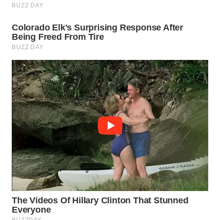
BORNEO
Wahana
Media
Group
WAHANA
NEWS
WAHANA
TANI
WAHANA
ADVOKAT
WAHANA
INFRASTRUKTUR
WAHANA