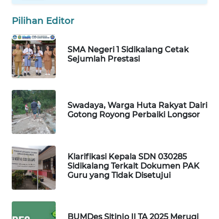
HEALTH
Pilihan Editor
WAHANA
DESA
WISATA
SMA Negeri 1 Sidikalang Cetak
Sejumlah Prestasi
LAPAK
WAHANA
Swadaya, Warga Huta Rakyat Dairi
Wahana
Gotong Royong Perbaiki Longsor
Network
KONSUMEN
LISTRIK
Klarifikasi Kepala SDN 030285
Sidikalang Terkait Dokumen PAK
Guru yang Tidak Disetujui
MASYARAKAT
KELISTRIKAN
BUMDes Sitinjo II TA 2025 Merugi
WALINKI