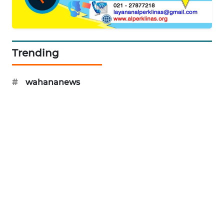
NEWS
SIBARAGAS
NEWS
Trending
METRO
SIANTAR
#
wahananews
NEWS
METRO
MEDAN
NEWS
METRO
JAKARTA
NEWS
KRT
NEWS