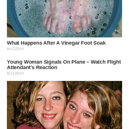
WN
SUMEDANG
WN
CIANJUR
WN
KEPULAUAN
SERIBU
WN
TANGERANG
WN
BINJAI
WN