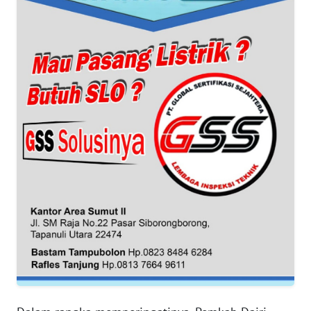
JABAR
WN
BANTEN
WN
NTT
WN
KEPRI
WN
PAPUA
WN
PAPUA
BARAT
WN