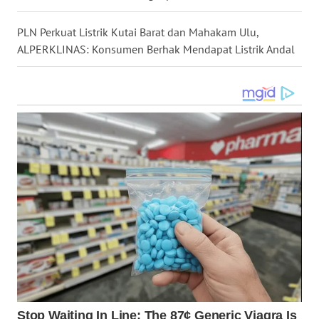
LANGKAT
PLN Perkuat Listrik Kutai Barat dan Mahakam Ulu,
ALPERKLINAS: Konsumen Berhak Mendapat Listrik Andal
WN
TAPANULI
SELATAN
WN
TANJUNG
LESUNG
WN
KARO
WN
SIMALUNGUN
WN
LABUHANBATU