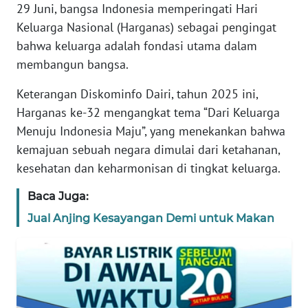
29 Juni, bangsa Indonesia memperingati Hari
REDAKSI
Keluarga Nasional (Harganas) sebagai pengingat
bahwa keluarga adalah fondasi utama dalam
KARIR
membangun bangsa.
Keterangan Diskominfo Dairi, tahun 2025 ini,
DISCLAIMER
Harganas ke-32 mengangkat tema “Dari Keluarga
Wahana
Menuju Indonesia Maju”, yang menekankan bahwa
News
kemajuan sebuah negara dimulai dari ketahanan,
Regional
kesehatan dan keharmonisan di tingkat keluarga.
WN
Baca Juga:
SUMUT
Jual Anjing Kesayangan Demi untuk Makan
WN
JAKARTA
WN