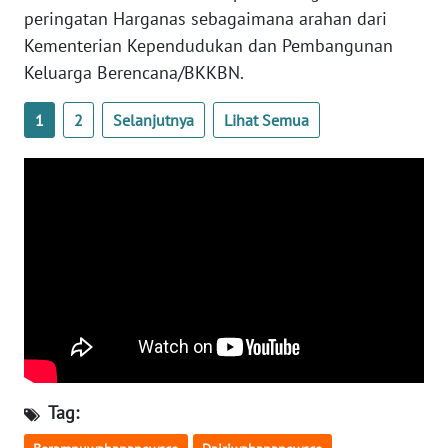
JATENG
peringatan Harganas sebagaimana arahan dari
Kementerian Kependudukan dan Pembangunan
WN
Keluarga Berencana/BKKBN.
NUSANTARA
1
2
Selanjutnya
Lihat Semua
WN
JOGJA
WN
JATIM
WN
BALI
WN
KALBAR
Tag:
WN