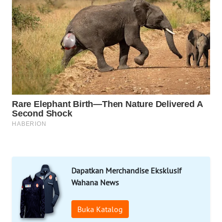
NET
WAHANA
SPORT
WAHANA
UMKM
WAHANA
SELEB
WAHANA
PERSONA
Dapatkan Merchandise Eksklusif
WAHANA
Wahana News
OTOMOTIF
Buka Katalog
WAHANA