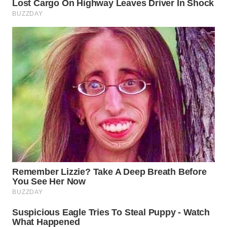
SURABAYA
WN
NATUNA
WN
BINTAN
WN
MANDALIKA
WN
LIKUPANG
WN
LABUANBAJO
WN