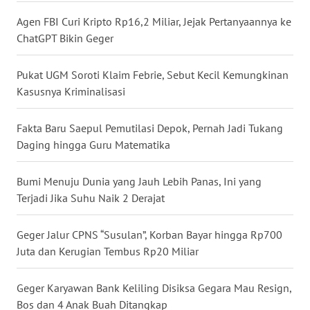
SULUT
Agen FBI Curi Kripto Rp16,2 Miliar, Jejak Pertanyaannya ke
ChatGPT Bikin Geger
WN
MALUKU
Pukat UGM Soroti Klaim Febrie, Sebut Kecil Kemungkinan
WN
Kasusnya Kriminalisasi
MALUT
Fakta Baru Saepul Pemutilasi Depok, Pernah Jadi Tukang
WN
Daging hingga Guru Matematika
DAIRI
Bumi Menuju Dunia yang Jauh Lebih Panas, Ini yang
WN
Terjadi Jika Suhu Naik 2 Derajat
DANAU
TOBA
Geger Jalur CPNS “Susulan”, Korban Bayar hingga Rp700
Juta dan Kerugian Tembus Rp20 Miliar
WN
NIAS
Geger Karyawan Bank Keliling Disiksa Gegara Mau Resign,
Bos dan 4 Anak Buah Ditangkap
WN