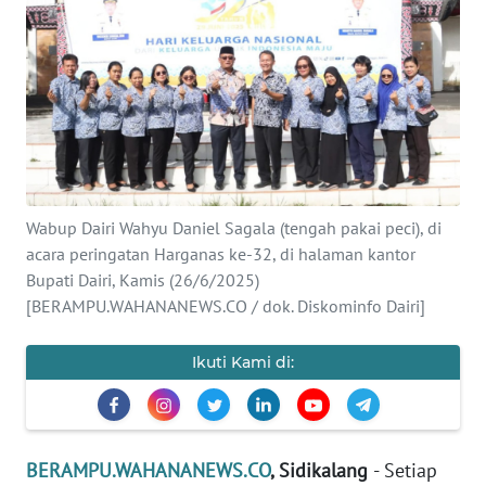
Informasi
INDEKS
BERITA
KONTAK
KAMI
Wabup Dairi Wahyu Daniel Sagala (tengah pakai peci), di
acara peringatan Harganas ke-32, di halaman kantor
INFO
IKLAN
Bupati Dairi, Kamis (26/6/2025)
[BERAMPU.WAHANANEWS.CO / dok. Diskominfo Dairi]
TENTANG
KAMI
Ikuti Kami di:
PEDOMAN
MEDIA
SIBER
BERAMPU.WAHANANEWS.CO
, Sidikalang
- Setiap