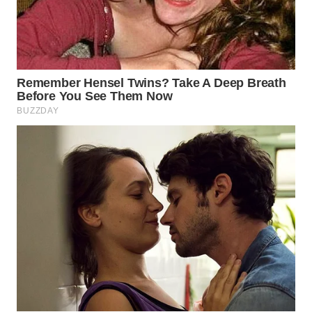
CIREBON
WN
INDRAMAYU
WN
KUNINGAN
WN
MAJALENGKA
WN
SUBANG
WN
SUKABUMI
WN
PURWAKARTA