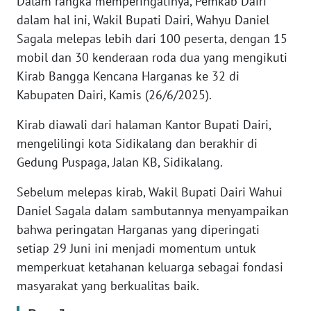
Dalam rangka memperingatinya, Pemkab Dairi
RIAU
dalam hal ini, Wakil Bupati Dairi, Wahyu Daniel
Sagala melepas lebih dari 100 peserta, dengan 15
WN
mobil dan 30 kenderaan roda dua yang mengikuti
SERAMBI
Kirab Bangga Kencana Harganas ke 32 di
Kabupaten Dairi, Kamis (26/6/2025).
WN
JAMBI
Kirab diawali dari halaman Kantor Bupati Dairi,
mengelilingi kota Sidikalang dan berakhir di
WN
Gedung Puspaga, Jalan KB, Sidikalang.
SULTRA
Sebelum melepas kirab, Wakil Bupati Dairi Wahui
WN
Daniel Sagala dalam sambutannya menyampaikan
NTB
bahwa peringatan Harganas yang diperingati
setiap 29 Juni ini menjadi momentum untuk
WN
memperkuat ketahanan keluarga sebagai fondasi
SULTENG
masyarakat yang berkualitas baik.
WN