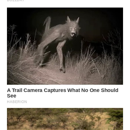
KONSUMEN
WAHANA
LISTRIK
WAHANA
TRAVEL
WAHANA
TV
WAHANANEWS
ID
WAHANANEWS
CO ID
WAHANANEWS