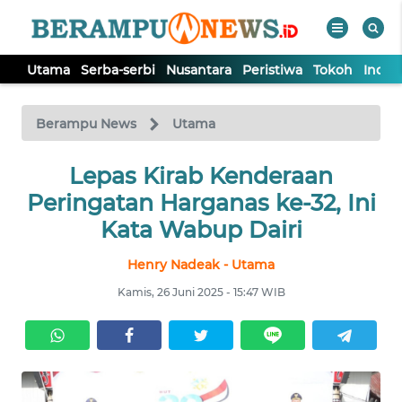
Utama
Serba-serbi
Nusantara
Peristiwa
Tokoh
Indek
WAHANA
Tutup
TV
Berampu News
Utama
UTAMA
Lepas Kirab Kenderaan
Peringatan Harganas ke-32, Ini
SERBA-
Kata Wabup Dairi
SERBI
Henry Nadeak - Utama
NUSANTARA
Kamis, 26 Juni 2025 - 15:47 WIB
PERISTIWA
TOKOH