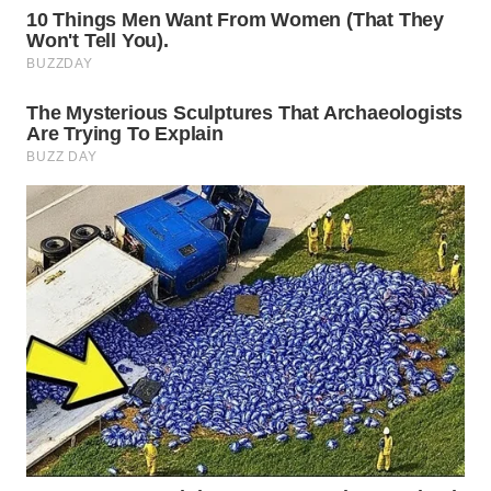
WN
PRIANGAN
TIMUR
WN
SEMARANG
WN
SOLO
WN
BOROBUDUR
WN
MADURA
WN