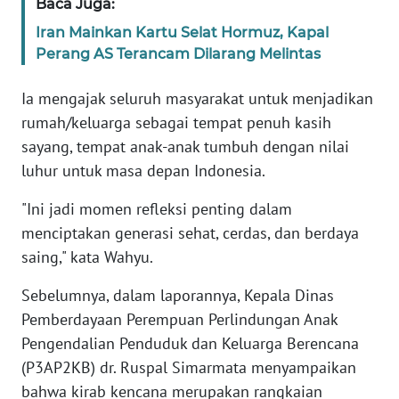
Baca Juga:
SULBAR
Iran Mainkan Kartu Selat Hormuz, Kapal
Perang AS Terancam Dilarang Melintas
WN
BABEL
Ia mengajak seluruh masyarakat untuk menjadikan
rumah/keluarga sebagai tempat penuh kasih
WN
SUMBAR
sayang, tempat anak-anak tumbuh dengan nilai
luhur untuk masa depan Indonesia.
WN
"Ini jadi momen refleksi penting dalam
SUMSEL
menciptakan generasi sehat, cerdas, dan berdaya
saing," kata Wahyu.
WN
BENGKULU
Sebelumnya, dalam laporannya, Kepala Dinas
Pemberdayaan Perempuan Perlindungan Anak
WN
LAMPUNG
Pengendalian Penduduk dan Keluarga Berencana
(P3AP2KB) dr. Ruspal Simarmata menyampaikan
WN
bahwa kirab kencana merupakan rangkaian