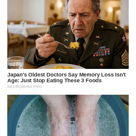
BEKASI
WN
BOGOR
WN
DEPOK
WN
TAPANULI
UTARA
WN
SAMOSIR
WN
PADANG
LAWAS