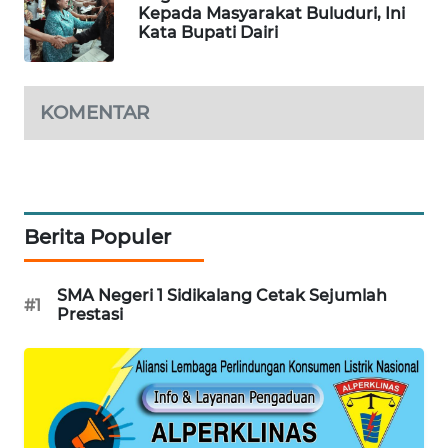
KOPEKLIN
Kepada Masyarakat Buluduri, Ini
Kata Bupati Dairi
PORTAL
KONSUMEN
KOMENTAR
FORWAMKI
ALPERKLINAS
Berita Populer
FORJASIDA
TAMBANG
SMA Negeri 1 Sidikalang Cetak Sejumlah
#1
NEWS
Prestasi
SITUNGIR
NEWS
SIDIKALANG