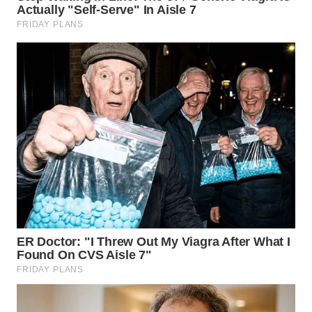
WN
TAPANULI
TENGAH
WN DELI
SERDANG
WN
TEBING
TINGGI
WN
PAKPAK
WN
KARAWANG
WN