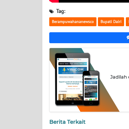
WN
KALTARA
Tag:
Berampuwahananewsco
Bupati Dairi
WN
KALSEL
WN
KALTIM
WN
SULSEL
Jadilah
WN
GORONTALO
WN
SULUT
Berita Terkait