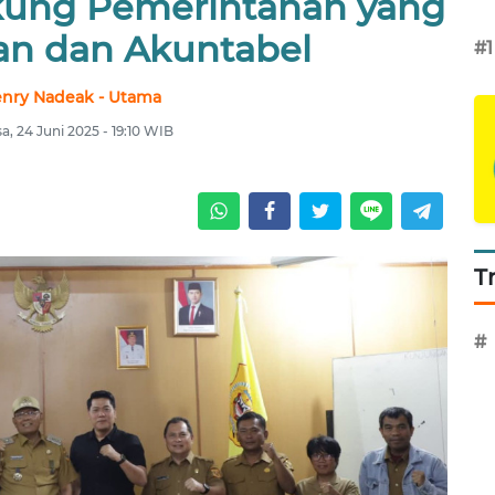
ung Pemerintahan yang
an dan Akuntabel
#1
nry Nadeak - Utama
sa, 24 Juni 2025 - 19:10 WIB
T
#