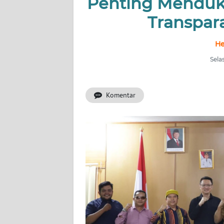
Penting Menduk
Transpar
INDEKS
BERITA
He
KONTAK
Sela
KAMI
Komentar
INFO
IKLAN
TENTANG
KAMI
PEDOMAN
MEDIA
SIBER
REDAKSI