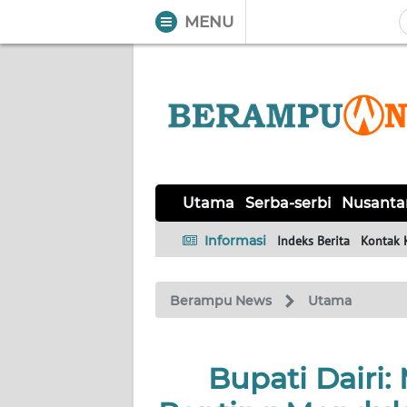
MENU
WAHANA
Tutup
TV
UTAMA
SERBA-
Utama
Serba-serbi
Nusanta
SERBI
Informasi
Indeks Berita
Kontak 
NUSANTARA
Berampu News
Utama
PERISTIWA
TOKOH
Bupati Dairi:
Informasi