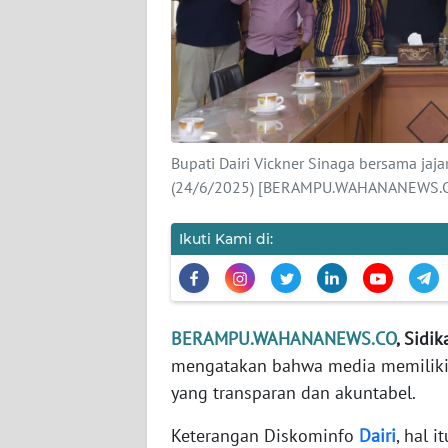
KARIR
DISCLAIMER
Wahana
Bupati Dairi Vickner Sinaga bersama jaj
News
Regional
(24/6/2025) [BERAMPU.WAHANANEWS.CO 
WN
Ikuti Kami di:
SUMUT
WN
JAKARTA
BERAMPU.WAHANANEWS.CO
, Sidi
mengatakan bahwa media memiliki
WN
yang transparan dan akuntabel.
JABAR
Keterangan Diskominfo
Dairi
, hal 