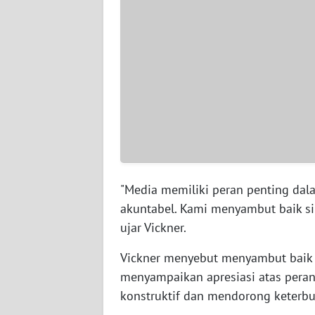
WN
SERAMBI
WN
JAMBI
WN
SULTRA
WN
"Media memiliki peran penting da
NTB
akuntabel. Kami menyambut baik sin
ujar Vickner.
WN
SULTENG
Vickner menyebut menyambut baik 
menyampaikan apresiasi atas pera
WN
SULBAR
konstruktif dan mendorong keterb