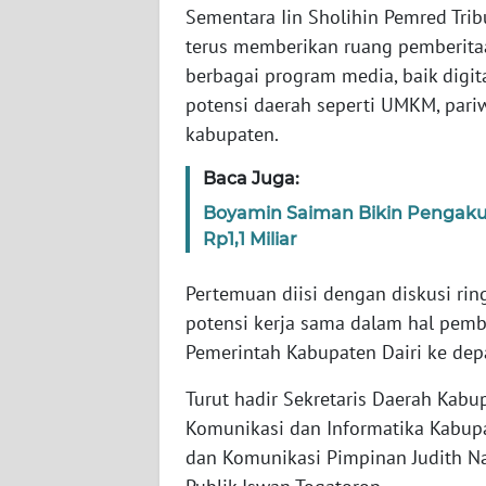
Sementara Iin Sholihin Pemred T
WN
terus memberikan ruang pemberita
BABEL
berbagai program media, baik digi
potensi daerah seperti UMKM, pariw
WN
SUMBAR
kabupaten.
Baca Juga:
WN
SUMSEL
Boyamin Saiman Bikin Pengaku
Rp1,1 Miliar
WN
BENGKULU
Pertemuan diisi dengan diskusi ring
potensi kerja sama dalam hal pe
WN
Pemerintah Kabupaten Dairi ke dep
LAMPUNG
Turut hadir Sekretaris Daerah Kabu
WN
Komunikasi dan Informatika Kabupa
JATENG
dan Komunikasi Pimpinan Judith Na