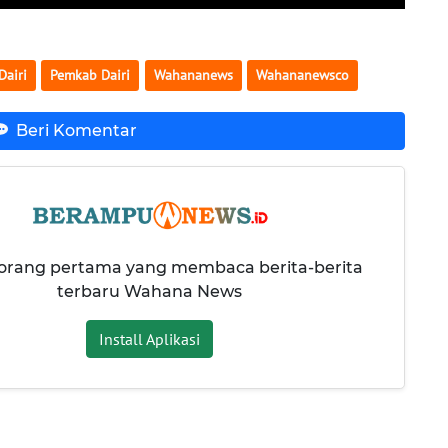
Dairi
Pemkab Dairi
Wahananews
Wahananewsco
Beri Komentar
 orang pertama yang membaca berita-berita
terbaru Wahana News
Install Aplikasi