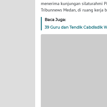
WN
menerima kunjungan silaturahmi P
BANTEN
Tribunnews Medan, di ruang kerja b
Baca Juga:
WN
NTT
39 Guru dan Tendik Cabdisdik Wi
WN
KEPRI
WN
PAPUA
WN
PAPUA
BARAT
WN
RIAU