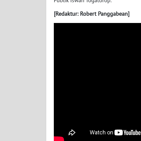
Publik Iswan Togatorop.
WN
NUSANTARA
[Redaktur: Robert Panggabean]
WN
JOGJA
WN
JATIM
WN
BALI
WN
KALBAR
WN
KALTENG