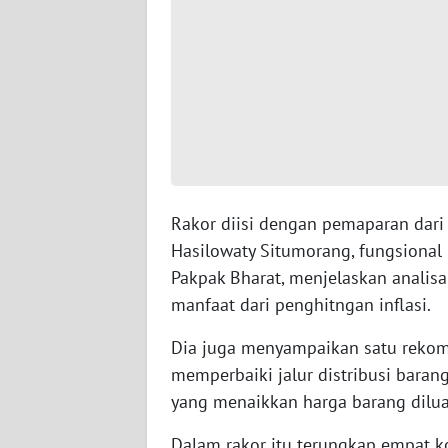
WN
SERAMBI
WN
JAMBI
WN
SULTRA
Rakor diisi dengan pemaparan dari 
WN
Hasilowaty Situmorang, fungsional S
NTB
Pakpak Bharat, menjelaskan analisa i
manfaat dari penghitngan inflasi.
WN
SULTENG
Dia juga menyampaikan satu rekome
memperbaiki jalur distribusi baran
WN
yang menaikkan harga barang dilua
SULBAR
Dalam rakor itu terungkap empat k