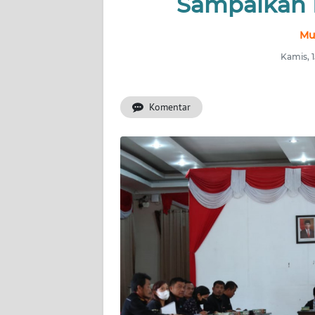
Sampaikan
INDEKS
Mu
BERITA
Kamis, 
KONTAK
KAMI
Komentar
INFO
IKLAN
TENTANG
KAMI
PEDOMAN
MEDIA
SIBER
REDAKSI