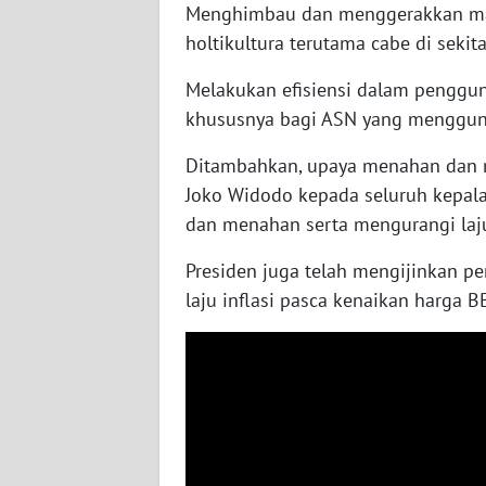
Menghimbau dan menggerakkan ma
WN
KALTARA
holtikultura terutama cabe di sek
Melakukan efisiensi dalam penggu
WN
khususnya bagi ASN yang menggun
KALSEL
Ditambahkan, upaya menahan dan men
WN
Joko Widodo kepada seluruh kepal
KALTIM
dan menahan serta mengurangi laju 
WN
Presiden juga telah mengijinkan 
SULSEL
laju inflasi pasca kenaikan harga 
WN
GORONTALO
WN
SULUT