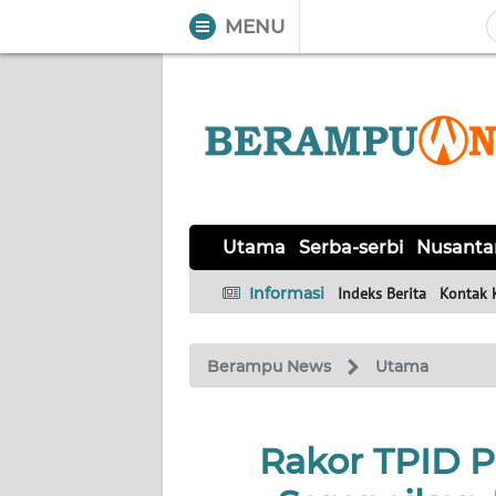
MENU
WAHANA
Tutup
TV
UTAMA
SERBA-
Utama
Serba-serbi
Nusanta
SERBI
Informasi
Indeks Berita
Kontak 
NUSANTARA
Berampu News
Utama
PERISTIWA
TOKOH
Rakor TPID P
Informasi