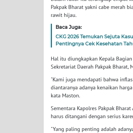
WN
Pakpak Bharat yakni cabe merah bi
BABEL
rawit hijau.
Baca Juga:
WN
SUMBAR
CKG 2026 Temukan Sejuta Kasu
Pentingnya Cek Kesehatan Ta
WN
SUMSEL
Hal itu diungkapkan Kepala Bagian
Sekretariat Daerah Pakpak Bharat,
WN
BENGKULU
"Kami juga mendapati bahwa inflas
diantaranya adanya kenaikan harga 
WN
kata Maston.
LAMPUNG
Sementara Kapolres Pakpak Bharat
harus ditangani dengan serius kar
WN
JATENG
"Yang paling penting adalah adan