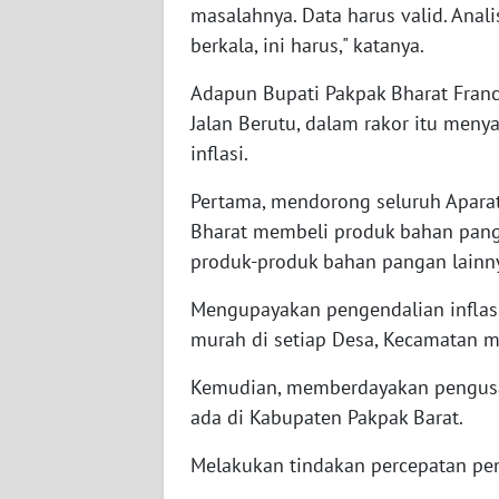
masalahnya. Data harus valid. Anali
WN
NUSANTARA
berkala, ini harus," katanya.
Adapun Bupati Pakpak Bharat Franc
WN
Jalan Berutu, dalam rakor itu men
JOGJA
inflasi.
WN
Pertama, mendorong seluruh Aparat
JATIM
Bharat membeli produk bahan pang
produk-produk bahan pangan lainn
WN
BALI
Mengupayakan pengendalian inflas
murah di setiap Desa, Kecamatan 
WN
KALBAR
Kemudian, memberdayakan pengusah
ada di Kabupaten Pakpak Barat.
WN
KALTENG
Melakukan tindakan percepatan pe