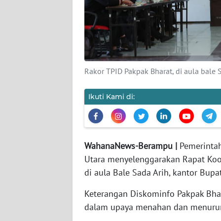
KARIR
DISCLAIMER
Rakor TPID Pakpak Bharat, di aula bale 
Wahana
News
Regional
Ikuti Kami di:
WN
SUMUT
WahanaNews-Berampu |
Pemerinta
WN
Utara menyelenggarakan Rapat Koord
JAKARTA
di aula Bale Sada Arih, kantor Bupa
WN
Keterangan Diskominfo Pakpak Bhara
JABAR
dalam upaya menahan dan menurunka