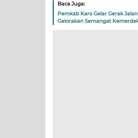
WN
Baca Juga:
BANTEN
Pemkab Karo Gelar Gerak Jalan
Gelorakan Semangat Kemerde
WN
NTT
WN
KEPRI
WN
PAPUA
WN
PAPUA
BARAT
WN
RIAU