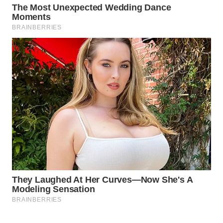
NET
WAHANA
SPORT
WAHANA
UMKM
WAHANA
SELEB
WAHANA
PERSONA
WAHANA
OTOMOTIF
WAHANA