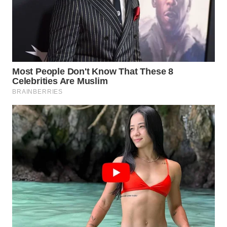
BORNEO
Wahana
Media
Group
WAHANA
NEWS
WAHANA
TANI
WAHANA
ADVOKAT
WAHANA
INFRASTRUKTUR
WAHANA