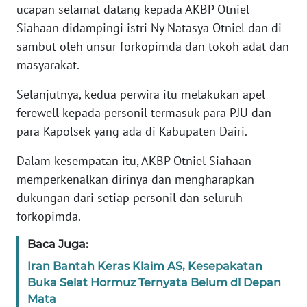
ucapan selamat datang kepada AKBP Otniel
RIAU
Siahaan didampingi istri Ny Natasya Otniel dan di
sambut oleh unsur forkopimda dan tokoh adat dan
WN
SERAMBI
masyarakat.
Selanjutnya, kedua perwira itu melakukan apel
WN
ferewell kepada personil termasuk para PJU dan
JAMBI
para Kapolsek yang ada di Kabupaten Dairi.
WN
Dalam kesempatan itu, AKBP Otniel Siahaan
SULTRA
memperkenalkan dirinya dan mengharapkan
dukungan dari setiap personil dan seluruh
WN
forkopimda.
NTB
Baca Juga:
WN
SULTENG
Iran Bantah Keras Klaim AS, Kesepakatan
Buka Selat Hormuz Ternyata Belum di Depan
Mata
WN