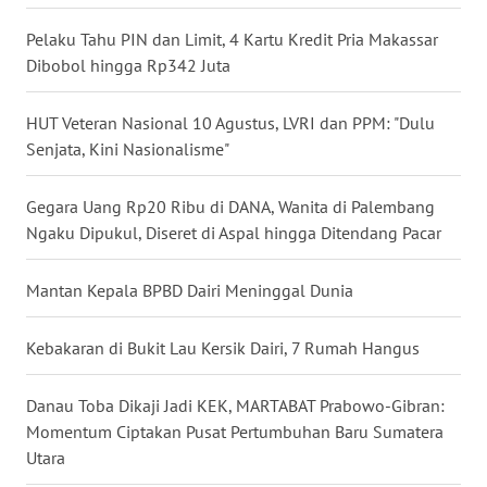
SULUT
Pelaku Tahu PIN dan Limit, 4 Kartu Kredit Pria Makassar
WN
Dibobol hingga Rp342 Juta
MALUKU
HUT Veteran Nasional 10 Agustus, LVRI dan PPM: "Dulu
WN
Senjata, Kini Nasionalisme"
MALUT
Gegara Uang Rp20 Ribu di DANA, Wanita di Palembang
WN
Ngaku Dipukul, Diseret di Aspal hingga Ditendang Pacar
DAIRI
Mantan Kepala BPBD Dairi Meninggal Dunia
WN
DANAU
TOBA
Kebakaran di Bukit Lau Kersik Dairi, 7 Rumah Hangus
WN
Danau Toba Dikaji Jadi KEK, MARTABAT Prabowo-Gibran:
NIAS
Momentum Ciptakan Pusat Pertumbuhan Baru Sumatera
Utara
WN