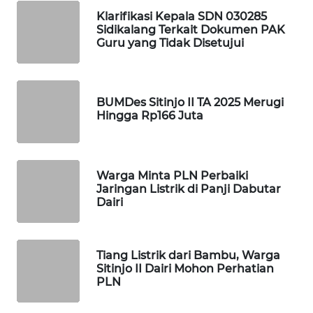
ID
Klarifikasi Kepala SDN 030285
Sidikalang Terkait Dokumen PAK
Guru yang Tidak Disetujui
MAWAKA
ID
MARTABAT
BUMDes Sitinjo II TA 2025 Merugi
Hingga Rp166 Juta
NET
PLN
WATCH
Warga Minta PLN Perbaiki
Jaringan Listrik di Panji Dabutar
Dairi
MKLI
LPKKI
Tiang Listrik dari Bambu, Warga
Sitinjo II Dairi Mohon Perhatian
LKKI
PLN