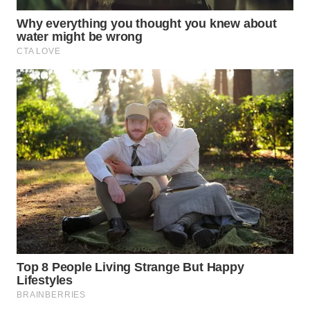
WN
SUMEDANG
WN
CIANJUR
WN
KEPULAUAN
SERIBU
WN
TANGERANG
WN
BINJAI
WN