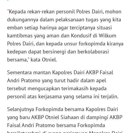
SULBAR
"Kepada rekan-rekan personil Polres Dairi, mohon
dukungannya dalam pelaksanaan tugas yang kita
WN
BABEL
emban setiap harinya agar terciptanya situasi
kamtibmas yang aman dan Kondusif di Wilkum
WN
Polres Dairi, dan kepada unsur forkopimda kiranya
SUMBAR
kedepan dapat bersinergi dan berkolaborasi
bersama," kata Otniel.
WN
SUMSEL
Sementara mantan Kapolres Dairi AKBP Faisal
Andri Pratomo yang turut hadir dalam apel
WN
tersebut mengucapkan terimakasih kepada
BENGKULU
personil atas kerjasama yang selama ini terjalin.
WN
Selanjutnya Forkopimda bersama Kapolres Dairi
LAMPUNG
yang baru AKBP Otniel Siahaan di dampingi AKBP
Faisal Andri Pratomo bersama Forkopimda
WN