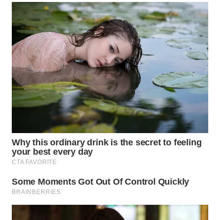
CIREBON
WN
INDRAMAYU
WN
KUNINGAN
WN
MAJALENGKA
WN
SUBANG
WN
SUKABUMI
WN
PURWAKARTA