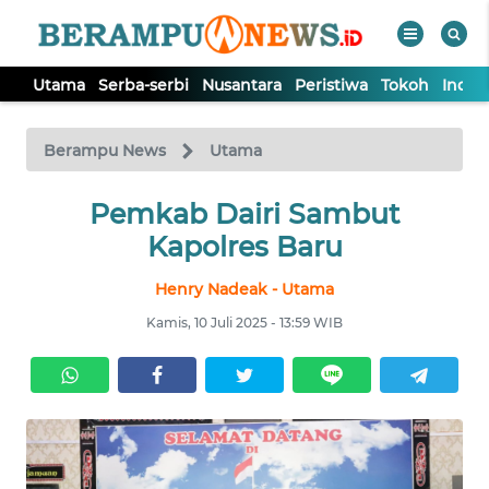
Utama
Serba-serbi
Nusantara
Peristiwa
Tokoh
Indek
WAHANA
Tutup
TV
Berampu News
Utama
UTAMA
Pemkab Dairi Sambut
Kapolres Baru
SERBA-
Henry Nadeak - Utama
SERBI
Kamis, 10 Juli 2025 - 13:59 WIB
NUSANTARA
PERISTIWA
TOKOH