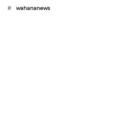
#
wahananews
KARING
NEWS
JURNAL
MARITIM
HUMBANG
NEWS
GARONGGANG
NEWS
FISUELRI
ID
ENERGI
NEWS