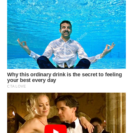
WN
TAPANULI
TENGAH
WN DELI
SERDANG
WN
TEBING
TINGGI
WN
PAKPAK
WN
KARAWANG
WN