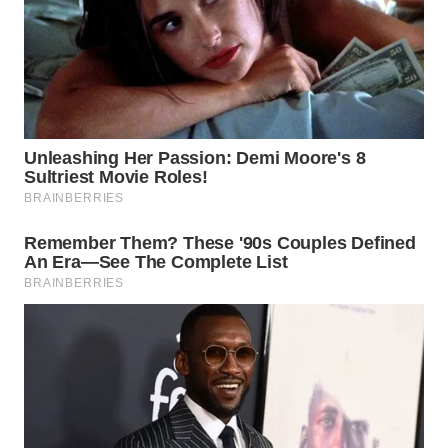
SURABAYA
WN
NATUNA
WN
BINTAN
WN
MANDALIKA
WN
LIKUPANG
WN
LABUANBAJO
WN