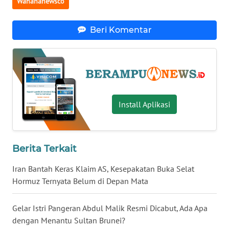
Wahananewsco
KALTENG
Beri Komentar
WN
KALTARA
WN
KALSEL
Install Aplikasi
WN
KALTIM
WN
Berita Terkait
SULSEL
Iran Bantah Keras Klaim AS, Kesepakatan Buka Selat
Hormuz Ternyata Belum di Depan Mata
WN
GORONTALO
Gelar Istri Pangeran Abdul Malik Resmi Dicabut, Ada Apa
WN
dengan Menantu Sultan Brunei?