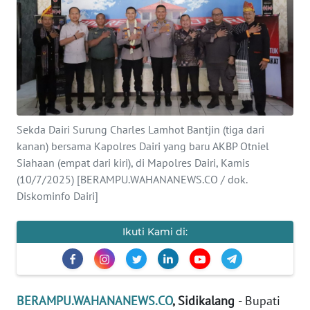
Informasi
INDEKS
BERITA
KONTAK
KAMI
Sekda Dairi Surung Charles Lamhot Bantjin (tiga dari
kanan) bersama Kapolres Dairi yang baru AKBP Otniel
Siahaan (empat dari kiri), di Mapolres Dairi, Kamis
INFO
IKLAN
(10/7/2025) [BERAMPU.WAHANANEWS.CO / dok.
Diskominfo Dairi]
TENTANG
KAMI
Ikuti Kami di:
PEDOMAN
MEDIA
SIBER
BERAMPU.WAHANANEWS.CO
, Sidikalang
- Bupati