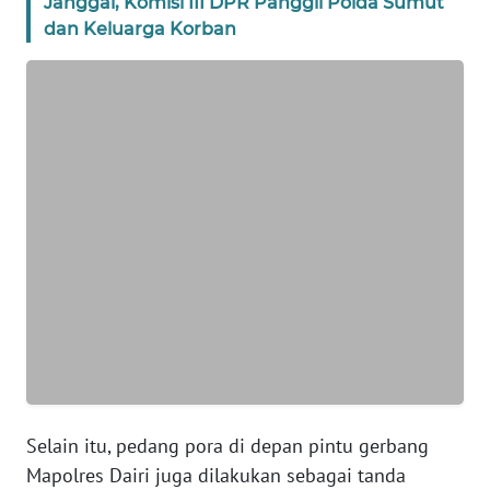
JABAR
Janggal, Komisi III DPR Panggil Polda Sumut
dan Keluarga Korban
WN
BANTEN
WN
NTT
WN
KEPRI
WN
PAPUA
WN
PAPUA
BARAT
Selain itu, pedang pora di depan pintu gerbang
Mapolres Dairi juga dilakukan sebagai tanda
WN