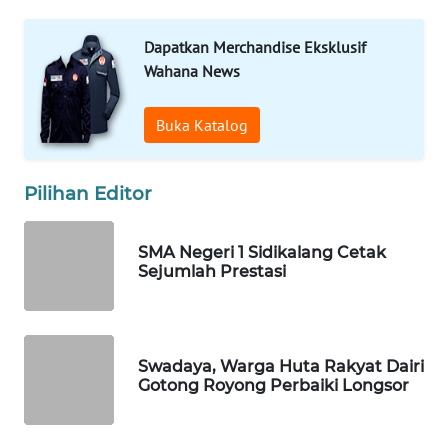
HEALTH
Dapatkan Merchandise Eksklusif
WAHANA
Wahana News
DESA
WISATA
Buka Katalog
LAPAK
WAHANA
Pilihan Editor
Wahana
Network
SMA Negeri 1 Sidikalang Cetak
Sejumlah Prestasi
KONSUMEN
LISTRIK
Swadaya, Warga Huta Rakyat Dairi
MASYARAKAT
Gotong Royong Perbaiki Longsor
KELISTRIKAN
WALINKI