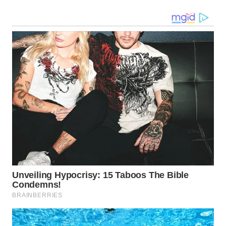
LANGKAT
WN
TAPANULI
SELATAN
WN
TANJUNG
LESUNG
WN
KARO
WN
SIMALUNGUN
WN
LABUHANBATU