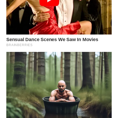
BEKASI
WN
BOGOR
WN
DEPOK
WN
TAPANULI
UTARA
WN
SAMOSIR
WN
PADANG
LAWAS