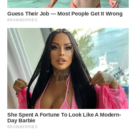
KONSUMEN
WAHANA
LISTRIK
WAHANA
TRAVEL
WAHANA
TV
WAHANANEWS
ID
WAHANANEWS
CO ID
WAHANANEWS