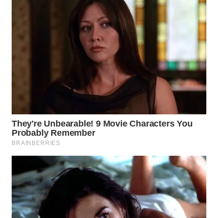
WN
PRIANGAN
TIMUR
WN
SEMARANG
WN
SOLO
WN
BOROBUDUR
WN
MADURA
WN