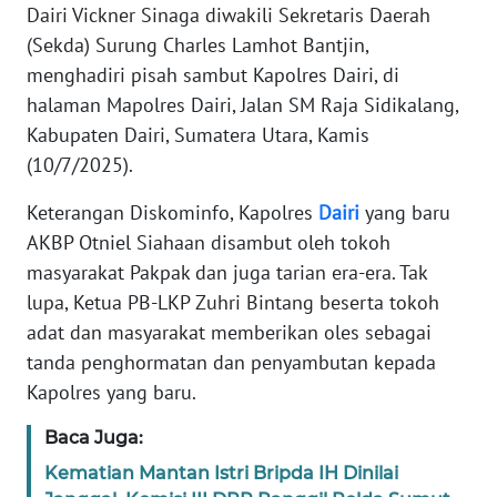
Dairi Vickner Sinaga diwakili Sekretaris Daerah
REDAKSI
(Sekda) Surung Charles Lamhot Bantjin,
menghadiri pisah sambut Kapolres Dairi, di
KARIR
halaman Mapolres Dairi, Jalan SM Raja Sidikalang,
Kabupaten Dairi, Sumatera Utara, Kamis
DISCLAIMER
(10/7/2025).
Wahana
Keterangan Diskominfo, Kapolres
Dairi
yang baru
News
AKBP Otniel Siahaan disambut oleh tokoh
Regional
masyarakat Pakpak dan juga tarian era-era. Tak
lupa, Ketua PB-LKP Zuhri Bintang beserta tokoh
WN
adat dan masyarakat memberikan oles sebagai
SUMUT
tanda penghormatan dan penyambutan kepada
Kapolres yang baru.
WN
JAKARTA
Baca Juga:
Kematian Mantan Istri Bripda IH Dinilai
WN