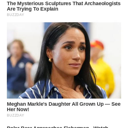
WN
PRIANGAN
TIMUR
WN
SEMARANG
WN
SOLO
WN
BOROBUDUR
WN
MADURA
WN