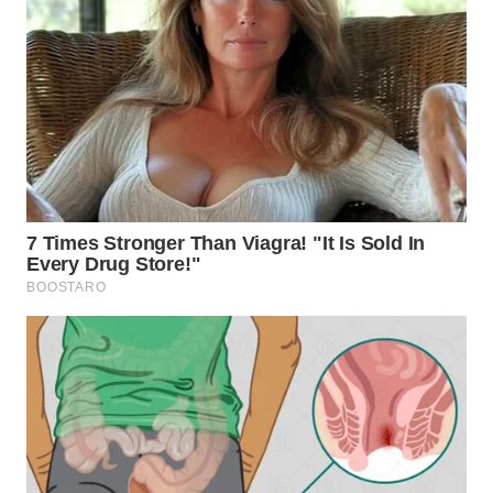
BEKASI
WN
BOGOR
WN
DEPOK
WN
TAPANULI
UTARA
WN
SAMOSIR
WN
PADANG
LAWAS