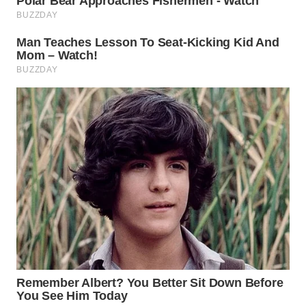
SURABAYA
WN
NATUNA
WN
BINTAN
WN
MANDALIKA
WN
LIKUPANG
WN
LABUANBAJO
WN