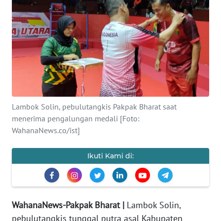
Informasi
INDEKS
BERITA
KONTAK
KAMI
Lambok Solin, pebulutangkis Pakpak Bharat saat
INFO
menerima pengalungan medali [Foto:
IKLAN
WahanaNews.co/ist]
TENTANG
Ikuti Kami di:
KAMI
PEDOMAN
MEDIA
WahanaNews-Pakpak Bharat |
Lambok Solin,
SIBER
pebulutangkis tunggal putra asal Kabupaten