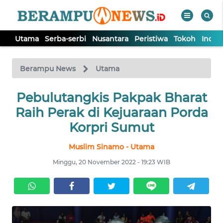
Utama
Serba-serbi
Nusantara
Peristiwa
Tokoh
Indek
WAHANA
Tutup
TV
Berampu News
Utama
UTAMA
Pebulutangkis Pakpak Bharat
Raih Perak di Kejuaraan Porda
SERBA-
Korpri Sumut
SERBI
Muslim Sinamo - Utama
NUSANTARA
Minggu, 20 November 2022 - 19:23 WIB
PERISTIWA
TOKOH