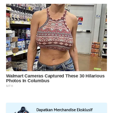
KONSUMEN
WAHANA
LISTRIK
WAHANA
TRAVEL
WAHANA
TV
WAHANANEWS
ID
WAHANANEWS
CO ID
Dapatkan Merchandise Eksklusif
WAHANANEWS