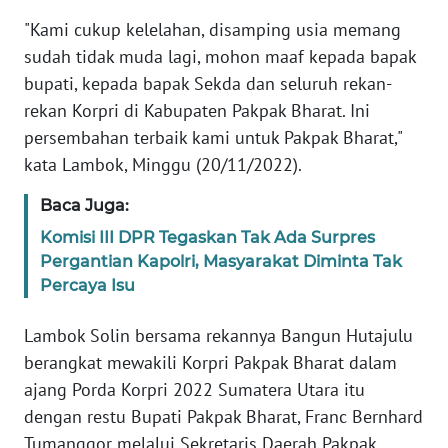
RIAU
"Kami cukup kelelahan, disamping usia memang
sudah tidak muda lagi, mohon maaf kepada bapak
WN
bupati, kepada bapak Sekda dan seluruh rekan-
SERAMBI
rekan Korpri di Kabupaten Pakpak Bharat. Ini
persembahan terbaik kami untuk Pakpak Bharat,"
WN
kata Lambok, Minggu (20/11/2022).
JAMBI
Baca Juga:
WN
Komisi III DPR Tegaskan Tak Ada Surpres
SULTRA
Pergantian Kapolri, Masyarakat Diminta Tak
Percaya Isu
WN
NTB
Lambok Solin bersama rekannya Bangun Hutajulu
berangkat mewakili Korpri Pakpak Bharat dalam
WN
SULTENG
ajang Porda Korpri 2022 Sumatera Utara itu
dengan restu Bupati Pakpak Bharat, Franc Bernhard
WN
Tumanggor melalui Sekretaris Daerah Pakpak