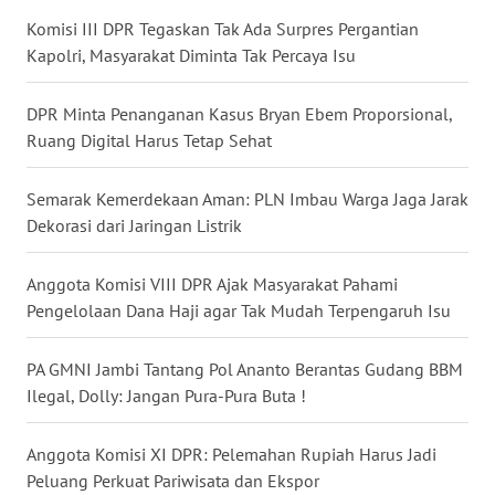
KALTENG
Komisi III DPR Tegaskan Tak Ada Surpres Pergantian
Kapolri, Masyarakat Diminta Tak Percaya Isu
WN
KALTARA
DPR Minta Penanganan Kasus Bryan Ebem Proporsional,
Ruang Digital Harus Tetap Sehat
WN
KALSEL
Semarak Kemerdekaan Aman: PLN Imbau Warga Jaga Jarak
Dekorasi dari Jaringan Listrik
WN
KALTIM
Anggota Komisi VIII DPR Ajak Masyarakat Pahami
Pengelolaan Dana Haji agar Tak Mudah Terpengaruh Isu
WN
SULSEL
PA GMNI Jambi Tantang Pol Ananto Berantas Gudang BBM
WN
Ilegal, Dolly: Jangan Pura-Pura Buta !
GORONTALO
Anggota Komisi XI DPR: Pelemahan Rupiah Harus Jadi
WN
Peluang Perkuat Pariwisata dan Ekspor