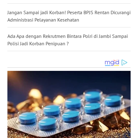
SULUT
Jangan Sampai jadi Korban! Peserta BPJS Rentan Dicurangi
WN
Administrasi Pelayanan Kesehatan
MALUKU
Ada Apa dengan Rekrutmen Bintara Polri di Jambi Sampai
WN
Polisi Jadi Korban Penipuan ?
MALUT
WN
DAIRI
WN
DANAU
TOBA
WN
NIAS
WN