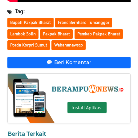
JATENG
Tag:
WN
Bupati Pakpak Bharat
Franc Bernhard Tumanggor
NUSANTARA
Lambok Solin
Pakpak Bharat
Pemkab Pakpak Bharat
WN
Porda Korpri Sumut
Wahananewsco
JOGJA
Beri Komentar
WN
JATIM
WN
BALI
Install Aplikasi
WN
KALBAR
Berita Terkait
WN