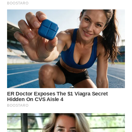
WN
TAPANULI
TENGAH
WN DELI
SERDANG
WN
TEBING
TINGGI
WN
PAKPAK
WN
KARAWANG
WN