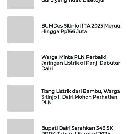
Guru yang Tidak Disetujui
HEALTH
WAHANA
DESA
BUMDes Sitinjo II TA 2025 Merugi
WISATA
Hingga Rp166 Juta
LAPAK
WAHANA
Warga Minta PLN Perbaiki
Jaringan Listrik di Panji Dabutar
Wahana
Dairi
Network
KONSUMEN
Tiang Listrik dari Bambu, Warga
LISTRIK
Sitinjo II Dairi Mohon Perhatian
PLN
MASYARAKAT
KELISTRIKAN
Bupati Dairi Serahkan 346 SK
WALINKI
PPPK Tahap II Formasi 2024