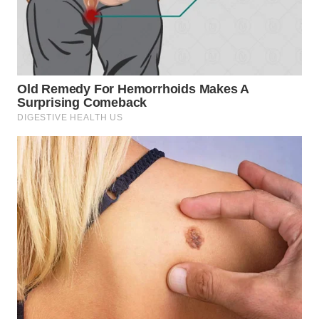
WN
SUMEDANG
WN
CIANJUR
WN
KEPULAUAN
SERIBU
WN
TANGERANG
WN
BINJAI
WN