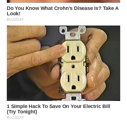
CIREBON
WN
INDRAMAYU
WN
KUNINGAN
WN
MAJALENGKA
WN
SUBANG
WN
SUKABUMI
WN
PURWAKARTA