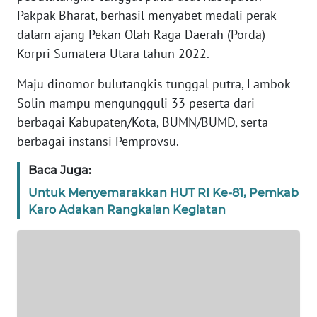
Pakpak Bharat, berhasil menyabet medali perak
REDAKSI
dalam ajang Pekan Olah Raga Daerah (Porda)
Korpri Sumatera Utara tahun 2022.
KARIR
Maju dinomor bulutangkis tunggal putra, Lambok
DISCLAIMER
Solin mampu mengungguli 33 peserta dari
berbagai Kabupaten/Kota, BUMN/BUMD, serta
Wahana
berbagai instansi Pemprovsu.
News
Regional
Baca Juga:
Untuk Menyemarakkan HUT RI Ke-81, Pemkab
WN
Karo Adakan Rangkaian Kegiatan
SUMUT
WN
JAKARTA
WN