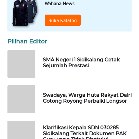
NET
Wahana News
WAHANA
Buka Katalog
SPORT
Pilihan Editor
WAHANA
UMKM
SMA Negeri 1 Sidikalang Cetak
WAHANA
Sejumlah Prestasi
SELEB
WAHANA
PERSONA
Swadaya, Warga Huta Rakyat Dairi
Gotong Royong Perbaiki Longsor
WAHANA
OTOMOTIF
Klarifikasi Kepala SDN 030285
Sidikalang Terkait Dokumen PAK
WAHANA