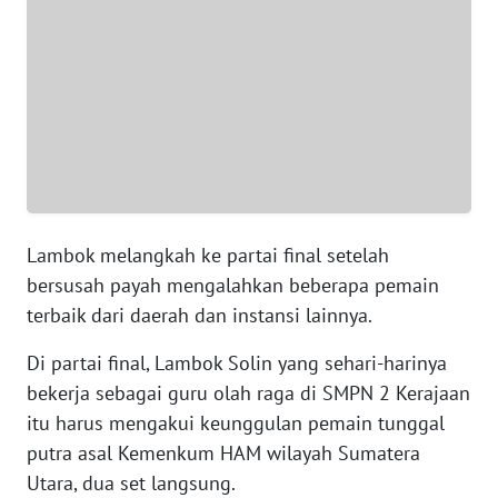
JABAR
WN
BANTEN
WN
NTT
WN
KEPRI
Lambok melangkah ke partai final setelah
bersusah payah mengalahkan beberapa pemain
WN
terbaik dari daerah dan instansi lainnya.
PAPUA
Di partai final, Lambok Solin yang sehari-harinya
WN
bekerja sebagai guru olah raga di SMPN 2 Kerajaan
PAPUA
itu harus mengakui keunggulan pemain tunggal
BARAT
putra asal Kemenkum HAM wilayah Sumatera
Utara, dua set langsung.
WN