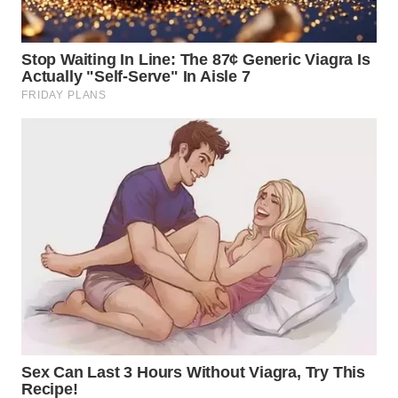
LANGKAT
WN
TAPANULI
SELATAN
WN
TANJUNG
LESUNG
WN
KARO
WN
SIMALUNGUN
WN
LABUHANBATU