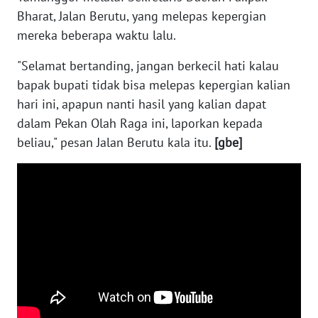
SULBAR
Bharat, Jalan Berutu, yang melepas kepergian
mereka beberapa waktu lalu.
WN
BABEL
"Selamat bertanding, jangan berkecil hati kalau
bapak bupati tidak bisa melepas kepergian kalian
WN
hari ini, apapun nanti hasil yang kalian dapat
SUMBAR
dalam Pekan Olah Raga ini, laporkan kepada
beliau," pesan Jalan Berutu kala itu.
[gbe]
WN
SUMSEL
WN
BENGKULU
WN
LAMPUNG
WN