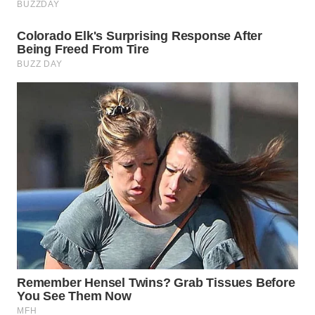
BORNEO
Wahana
Media
Group
WAHANA
NEWS
WAHANA
TANI
WAHANA
ADVOKAT
WAHANA
INFRASTRUKTUR
WAHANA