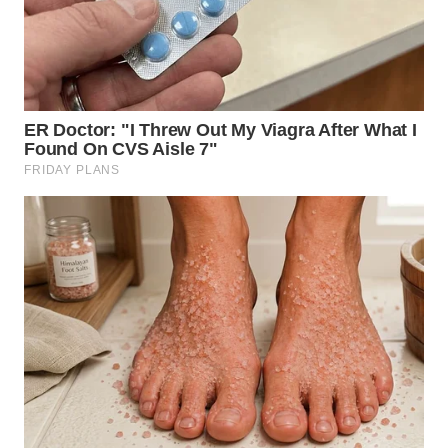
WN
SUMEDANG
WN
CIANJUR
WN
KEPULAUAN
SERIBU
WN
TANGERANG
WN
BINJAI
WN