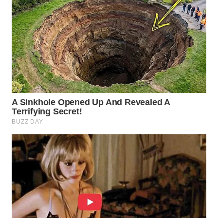
NET
WAHANA
SPORT
WAHANA
UMKM
WAHANA
SELEB
WAHANA
PERSONA
WAHANA
OTOMOTIF
WAHANA