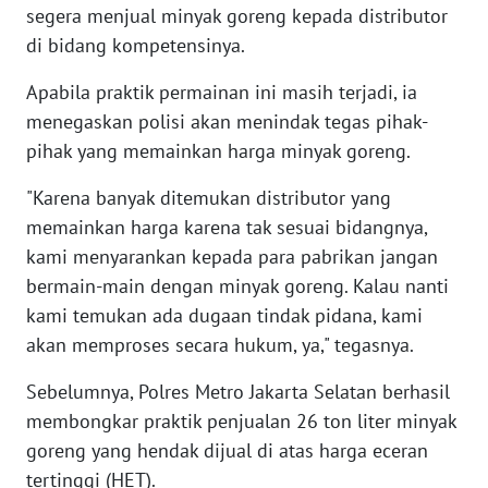
JATENG
segera menjual minyak goreng kepada distributor
di bidang kompetensinya.
WN
Apabila praktik permainan ini masih terjadi, ia
NUSANTARA
menegaskan polisi akan menindak tegas pihak-
WN
pihak yang memainkan harga minyak goreng.
JOGJA
"Karena banyak ditemukan distributor yang
memainkan harga karena tak sesuai bidangnya,
WN
JATIM
kami menyarankan kepada para pabrikan jangan
bermain-main dengan minyak goreng. Kalau nanti
WN
kami temukan ada dugaan tindak pidana, kami
BALI
akan memproses secara hukum, ya," tegasnya.
Sebelumnya, Polres Metro Jakarta Selatan berhasil
WN
KALBAR
membongkar praktik penjualan 26 ton liter minyak
goreng yang hendak dijual di atas harga eceran
WN
tertinggi (HET).