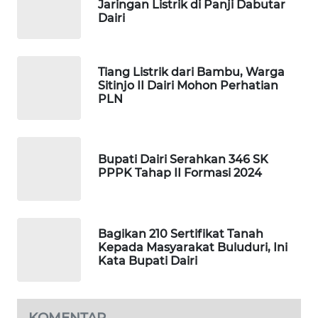
Jaringan Listrik di Panji Dabutar
NEWS
Dairi
SIBARAGAS
NEWS
Tiang Listrik dari Bambu, Warga
Sitinjo II Dairi Mohon Perhatian
METRO
PLN
SIANTAR
NEWS
Bupati Dairi Serahkan 346 SK
METRO
PPPK Tahap II Formasi 2024
MEDAN
NEWS
METRO
Bagikan 210 Sertifikat Tanah
Kepada Masyarakat Buluduri, Ini
JAKARTA
Kata Bupati Dairi
NEWS
KRT
NEWS
KOMENTAR