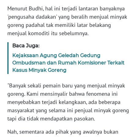
RIAU
Menurut Budhi, hal ini terjadi lantaran banyaknya
'pengusaha dadakan' yang beralih menjual minyak
WN
goreng padahal tak memiliki latar belakang
SERAMBI
menjual komoditi itu sebelumnya.
WN
Baca Juga:
JAMBI
Kejaksaan Agung Geledah Gedung
Ombudsman dan Rumah Komisioner Terkait
WN
Kasus Minyak Goreng
SULTRA
"Banyak sekali pemain baru yang menjual minyak
WN
goreng. Kami mensinyalir bahwa fenomena ini
NTB
menyebabkan terjadi kelangkaan, ada beberapa
masyarakat yang selama ini penjual minyak goreng
WN
tapi dia tidak mendapatkan pasokan.
SULTENG
Nah, sementara ada pihak yang awalnya bukan
WN