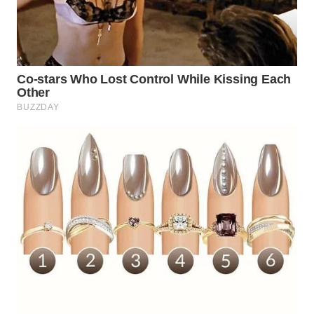
HEALTH
WAHANA
DESA
WISATA
LAPAK
WAHANA
Wahana
Network
KONSUMEN
LISTRIK
MASYARAKAT
KELISTRIKAN
WALINKI