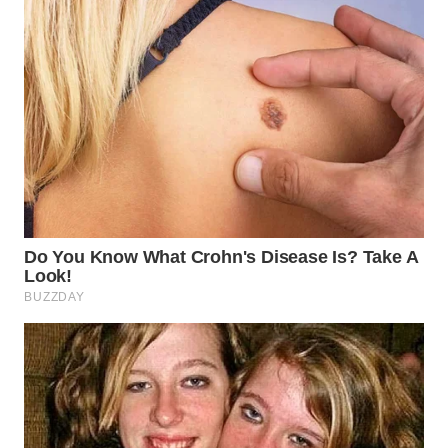
BORNEO
Wahana
Media
Group
WAHANA
NEWS
WAHANA
TANI
WAHANA
ADVOKAT
WAHANA
INFRASTRUKTUR
WAHANA