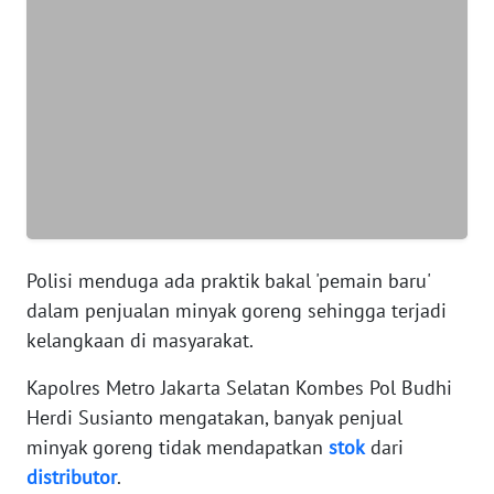
JABAR
WN
BANTEN
WN
NTT
WN
KEPRI
Polisi menduga ada praktik bakal 'pemain baru'
WN
dalam penjualan minyak goreng sehingga terjadi
PAPUA
kelangkaan di masyarakat.
WN
Kapolres Metro Jakarta Selatan Kombes Pol Budhi
PAPUA
Herdi Susianto mengatakan, banyak penjual
BARAT
minyak goreng tidak mendapatkan
stok
dari
distributor
.
WN