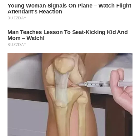
WN
PRIANGAN
TIMUR
WN
SEMARANG
WN
SOLO
WN
BOROBUDUR
WN
MADURA
WN