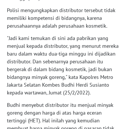
KALTENG
Polisi mengungkapkan distributor tersebut tidak
WN
memiliki kompetensi di bidangnya, karena
KALTARA
perusahaannya adalah perusahaan kosmetik.
"Jadi kami temukan di sini ada pabrikan yang
WN
KALSEL
menjual kepada distributor, yang menurut mereka
baru dalam waktu dua-tiga minggu ini dijadikan
WN
distributor. Dan sebenarnya perusahaan itu
KALTIM
bergerak di dalam bidang kosmetik, jadi bukan
bidangnya minyak goreng," kata Kapolres Metro
WN
Jakarta Selatan Kombes Budhi Herdi Susianto
SULSEL
kepada wartawan, Jumat (25/2/2022).
WN
Budhi menyebut distributor itu menjual minyak
GORONTALO
goreng dengan harga di atas harga eceran
tertinggi (HET). Hal inilah yang kemudian
WN
membuat harga minyak goreng di pasaran tidak