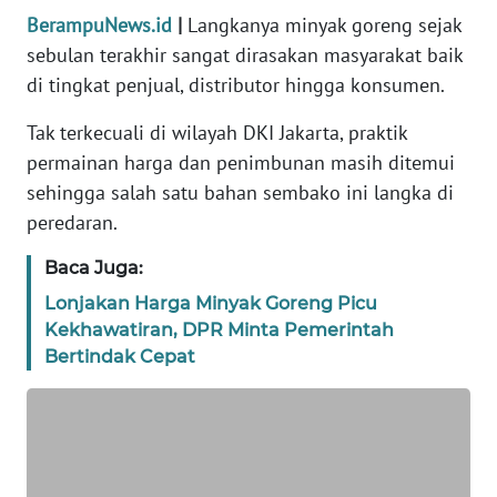
BerampuNews.id
|
Langkanya minyak goreng sejak
REDAKSI
sebulan terakhir sangat dirasakan masyarakat baik
di tingkat penjual, distributor hingga konsumen.
KARIR
Tak terkecuali di wilayah DKI Jakarta, praktik
DISCLAIMER
permainan harga dan penimbunan masih ditemui
sehingga salah satu bahan sembako ini langka di
Wahana
peredaran.
News
Regional
Baca Juga:
Lonjakan Harga Minyak Goreng Picu
WN
Kekhawatiran, DPR Minta Pemerintah
SUMUT
Bertindak Cepat
WN
JAKARTA
WN