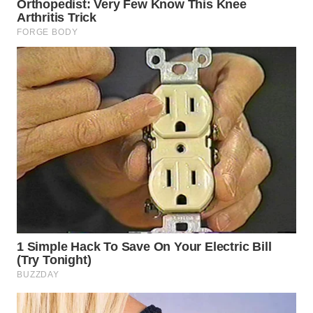
SURABAYA
WN
NATUNA
WN
BINTAN
WN
MANDALIKA
WN
LIKUPANG
WN
LABUANBAJO
WN