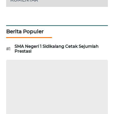
KARING
NEWS
Berita Populer
JURNAL
MARITIM
SMA Negeri 1 Sidikalang Cetak Sejumlah
#1
HUMBANG
Prestasi
NEWS
GARONGGANG
NEWS
FISUELRI
ID
ENERGI
NEWS