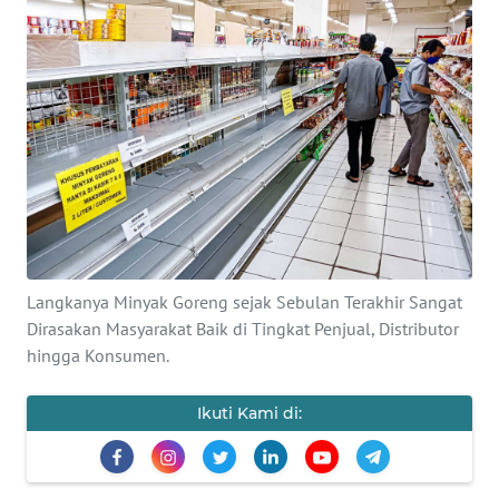
Informasi
INDEKS
BERITA
KONTAK
KAMI
INFO
IKLAN
Langkanya Minyak Goreng sejak Sebulan Terakhir Sangat
Dirasakan Masyarakat Baik di Tingkat Penjual, Distributor
TENTANG
hingga Konsumen.
KAMI
Ikuti Kami di:
PEDOMAN
MEDIA
SIBER