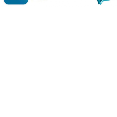
WAHANA MEDIA GROUP
|
|
|
WAHANA NEWS co
WAHANA TANI
WAHANA ADVOKAT
|
|
WAHANA INFRASTRUKTUR
WAHANA KONSUMEN
|
|
|
WAHANA LISTRIK
WAHANA TRAVEL
WAHANA TV
|
|
|
WAHANANEWS id
WAHANANEWS CO ID
WAHANANEWS NET
|
|
|
WAHANA SPORT ID
Wahana UMKM
Wahana Seleb
|
|
|
Wahana Persona
Wahana Otomotif
Wahana Health
|
Wahana Desa Wisata
Lapak Wahana