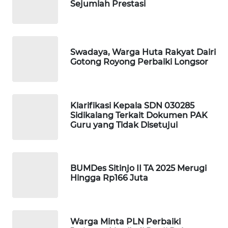
KOPEKLIN
Sejumlah Prestasi
PORTAL
KONSUMEN
Swadaya, Warga Huta Rakyat Dairi
Gotong Royong Perbaiki Longsor
FORWAMKI
ALPERKLINAS
Klarifikasi Kepala SDN 030285
Sidikalang Terkait Dokumen PAK
FORJASIDA
Guru yang Tidak Disetujui
TAMBANG
NEWS
BUMDes Sitinjo II TA 2025 Merugi
Hingga Rp166 Juta
SITUNGIR
NEWS
Warga Minta PLN Perbaiki
SIDIKALANG