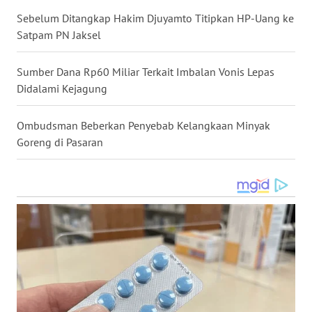
BEKASI
Sebelum Ditangkap Hakim Djuyamto Titipkan HP-Uang ke
Satpam PN Jaksel
WN
BOGOR
Sumber Dana Rp60 Miliar Terkait Imbalan Vonis Lepas
Didalami Kejagung
WN
DEPOK
Ombudsman Beberkan Penyebab Kelangkaan Minyak
Goreng di Pasaran
WN
TAPANULI
UTARA
WN
SAMOSIR
WN
PADANG
LAWAS