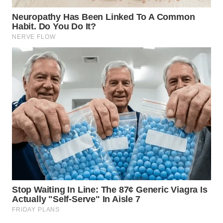
CIREBON
WN
INDRAMAYU
WN
KUNINGAN
WN
MAJALENGKA
WN
SUBANG
WN
SUKABUMI
WN
PURWAKARTA