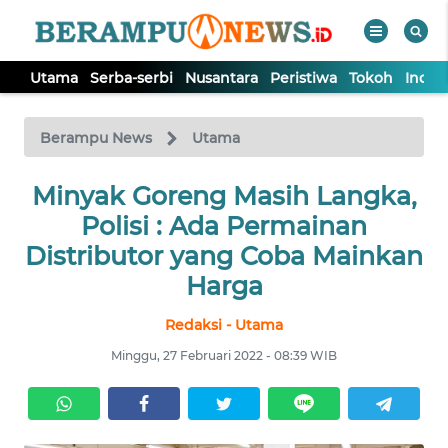
Utama
Serba-serbi
Nusantara
Peristiwa
Tokoh
Indek
WAHANA
Tutup
TV
Berampu News
Utama
UTAMA
Minyak Goreng Masih Langka,
Polisi : Ada Permainan
SERBA-
Distributor yang Coba Mainkan
SERBI
Harga
Redaksi - Utama
NUSANTARA
Minggu, 27 Februari 2022 - 08:39 WIB
PERISTIWA
TOKOH