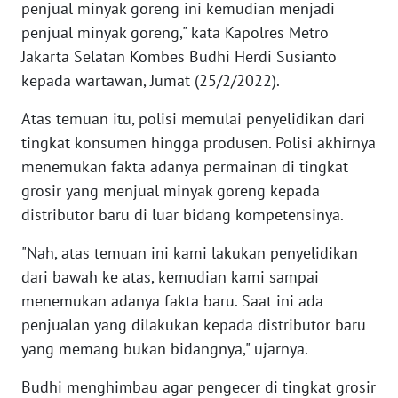
penjual minyak goreng ini kemudian menjadi
SULBAR
penjual minyak goreng," kata Kapolres Metro
Jakarta Selatan Kombes Budhi Herdi Susianto
WN
BABEL
kepada wartawan, Jumat (25/2/2022).
Atas temuan itu, polisi memulai penyelidikan dari
WN
tingkat konsumen hingga produsen. Polisi akhirnya
SUMBAR
menemukan fakta adanya permainan di tingkat
grosir yang menjual minyak goreng kepada
WN
SUMSEL
distributor baru di luar bidang kompetensinya.
"Nah, atas temuan ini kami lakukan penyelidikan
WN
BENGKULU
dari bawah ke atas, kemudian kami sampai
menemukan adanya fakta baru. Saat ini ada
WN
penjualan yang dilakukan kepada distributor baru
LAMPUNG
yang memang bukan bidangnya," ujarnya.
Budhi menghimbau agar pengecer di tingkat grosir
WN