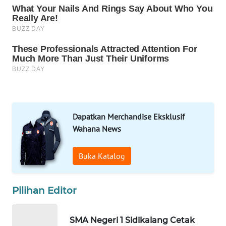
ID
MAWAKA
ID
MARTABAT
NET
PLN
Dapatkan Merchandise Eksklusif
WATCH
Wahana News
MKLI
Buka Katalog
LPKKI
Pilihan Editor
LKKI
SMA Negeri 1 Sidikalang Cetak