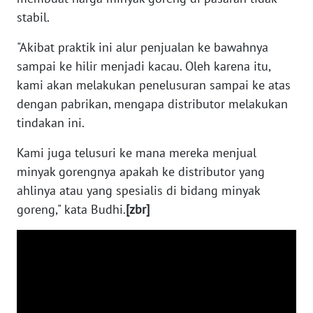
SULUT
stabil.
WN
"Akibat praktik ini alur penjualan ke bawahnya
MALUKU
sampai ke hilir menjadi kacau. Oleh karena itu,
kami akan melakukan penelusuran sampai ke atas
WN
dengan pabrikan, mengapa distributor melakukan
MALUT
tindakan ini.
WN
Kami juga telusuri ke mana mereka menjual
DAIRI
minyak gorengnya apakah ke distributor yang
ahlinya atau yang spesialis di bidang minyak
WN
DANAU
goreng," kata Budhi.
[zbr]
TOBA
WN
NIAS
WN