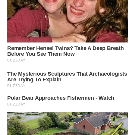
KONSUMEN
WAHANA
LISTRIK
WAHANA
TRAVEL
WAHANA
TV
WAHANANEWS
ID
WAHANANEWS
CO ID
WAHANANEWS