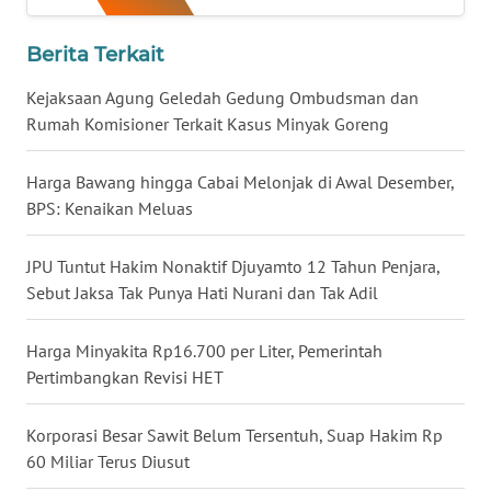
WN
Berita Terkait
TAPANULI
TENGAH
Kejaksaan Agung Geledah Gedung Ombudsman dan
Rumah Komisioner Terkait Kasus Minyak Goreng
WN DELI
SERDANG
Harga Bawang hingga Cabai Melonjak di Awal Desember,
BPS: Kenaikan Meluas
WN
TEBING
JPU Tuntut Hakim Nonaktif Djuyamto 12 Tahun Penjara,
TINGGI
Sebut Jaksa Tak Punya Hati Nurani dan Tak Adil
WN
Harga Minyakita Rp16.700 per Liter, Pemerintah
PAKPAK
Pertimbangkan Revisi HET
WN
KARAWANG
Korporasi Besar Sawit Belum Tersentuh, Suap Hakim Rp
60 Miliar Terus Diusut
WN