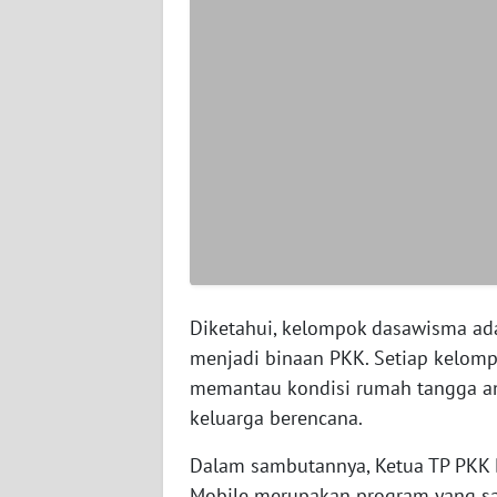
WN
SERAMBI
WN
JAMBI
WN
SULTRA
WN
NTB
Diketahui, kelompok dasawisma ada
menjadi binaan PKK. Setiap kelom
WN
SULTENG
memantau kondisi rumah tangga ang
keluarga berencana.
WN
SULBAR
Dalam sambutannya, Ketua TP PKK 
Mobile merupakan program yang san