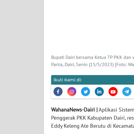
KARIR
DISCLAIMER
Wahana
News
Regional
Bupati Dairi bersama Ketua TP PKK dan 
Parira, Dairi, Senin (15/5/2023) [Foto: 
WN
SUMUT
Ikuti Kami di:
WN
JAKARTA
WahanaNews-Dairi |
Aplikasi Siste
WN
Penggerak PKK Kabupaten Dairi, res
JABAR
Eddy Keleng Ate Berutu di Kecamata