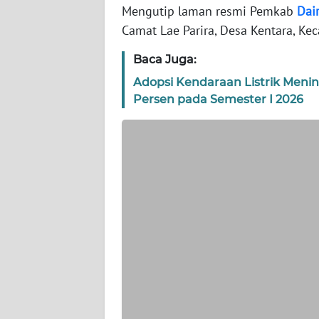
WN
Mengutip laman resmi Pemkab
Dair
BANTEN
Camat Lae Parira, Desa Kentara, Ke
WN
Baca Juga:
NTT
Adopsi Kendaraan Listrik Men
Persen pada Semester I 2026
WN
KEPRI
WN
PAPUA
WN
PAPUA
BARAT
WN
RIAU