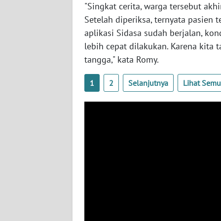
"Singkat cerita, warga tersebut akh
WN
Setelah diperiksa, ternyata pasien
NUSANTARA
aplikasi Sidasa sudah berjalan, kond
lebih cepat dilakukan. Karena kita
WN
JOGJA
tangga," kata Romy.
WN
1
2
Selanjutnya
Lihat Sem
JATIM
WN
BALI
WN
KALBAR
WN
KALTENG