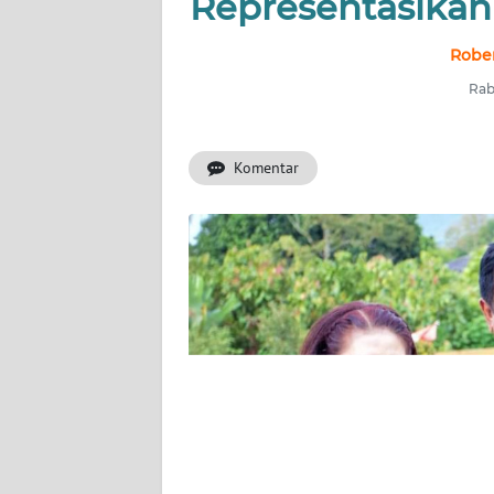
Representasikan
INDEKS
Robe
BERITA
Rab
KONTAK
KAMI
Komentar
INFO
IKLAN
TENTANG
KAMI
PEDOMAN
MEDIA
SIBER
REDAKSI