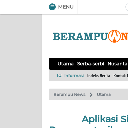
MENU
WAHANA
Tutup
TV
UTAMA
SERBA-
Utama
Serba-serbi
Nusanta
SERBI
Informasi
Indeks Berita
Kontak 
NUSANTARA
Berampu News
Utama
PERISTIWA
TOKOH
Aplikasi S
Informasi