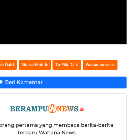
b Dairi
Sidasa Mobile
Tp Pkk Dairi
Wahananewsco
Beri Komentar
 orang pertama yang membaca berita-berita
terbaru Wahana News