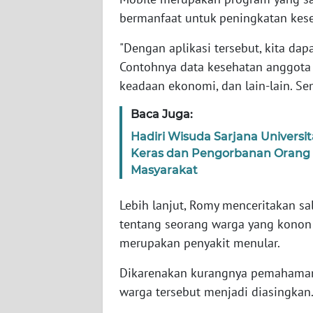
WN
bermanfaat untuk peningkatan kese
BABEL
"Dengan aplikasi tersebut, kita dap
Contohnya data kesehatan anggota k
WN
SUMBAR
keadaan ekonomi, dan lain-lain. Se
Baca Juga:
WN
SUMSEL
Hadiri Wisuda Sarjana Universit
Keras dan Pengorbanan Orang
Masyarakat
WN
BENGKULU
Lebih lanjut, Romy menceritakan sal
WN
tentang seorang warga yang konon 
LAMPUNG
merupakan penyakit menular.
Dikarenakan kurangnya pemahaman d
WN
JATENG
warga tersebut menjadi diasingkan