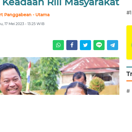
 Keadaan Rill Masyarakat
#1
rt Panggabean - Utama
u, 17 Mei 2023 - 13:25 WIB
T
#