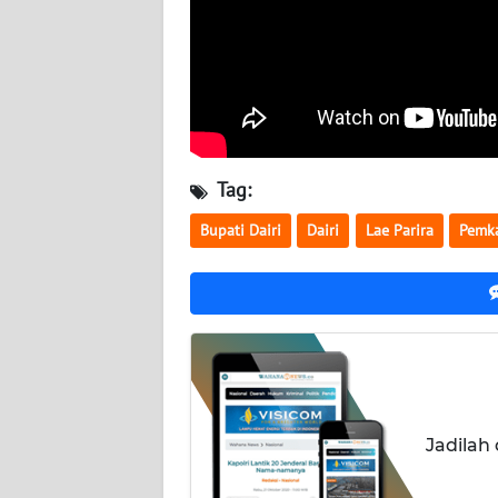
WN
KALTARA
WN
KALSEL
WN
Tag:
KALTIM
Bupati Dairi
Dairi
Lae Parira
Pemka
WN
SULSEL
WN
GORONTALO
WN
Jadilah
SULUT