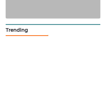
KOPEKLIN
PORTAL
KONSUMEN
Trending
FORWAMKI
ALPERKLINAS
FORJASIDA
TAMBANG
NEWS
SITUNGIR
NEWS
SIDIKALANG