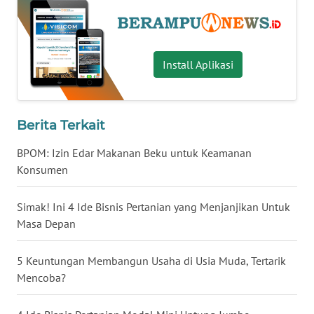
KALTENG
WN
KALTARA
Install Aplikasi
WN
KALSEL
Berita Terkait
WN
BPOM: Izin Edar Makanan Beku untuk Keamanan
KALTIM
Konsumen
WN
Simak! Ini 4 Ide Bisnis Pertanian yang Menjanjikan Untuk
SULSEL
Masa Depan
WN
5 Keuntungan Membangun Usaha di Usia Muda, Tertarik
GORONTALO
Mencoba?
WN