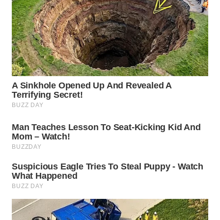
WN
PRIANGAN
TIMUR
WN
SEMARANG
WN
SOLO
WN
BOROBUDUR
WN
MADURA
WN