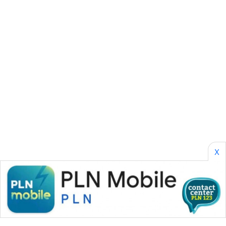
SONYA
ASA
NEWS
X