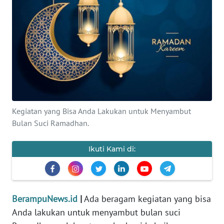
Informasi
INDEKS
BERITA
KONTAK
KAMI
Kegiatan yang Bisa Anda Lakukan untuk Menyambut
INFO
Bulan Suci Ramadhan.
IKLAN
Ikuti Kami di:
TENTANG
KAMI
PEDOMAN
BerampuNews.id
|
Ada beragam kegiatan yang bisa
MEDIA
Anda lakukan untuk menyambut bulan suci
SIBER