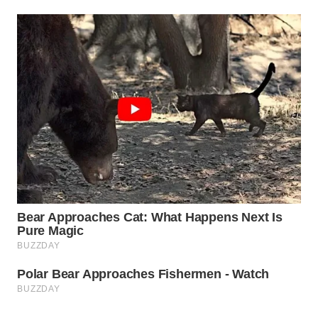
WN
SUMEDANG
WN
CIANJUR
WN
KEPULAUAN
SERIBU
WN
TANGERANG
WN
BINJAI
WN