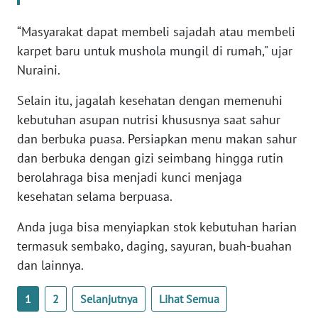
SULBAR
“Masyarakat dapat membeli sajadah atau membeli
WN
karpet baru untuk mushola mungil di rumah," ujar
BABEL
Nuraini.
Selain itu, jagalah kesehatan dengan memenuhi
WN
SUMBAR
kebutuhan asupan nutrisi khususnya saat sahur
dan berbuka puasa. Persiapkan menu makan sahur
WN
dan berbuka dengan gizi seimbang hingga rutin
SUMSEL
berolahraga bisa menjadi kunci menjaga
kesehatan selama berpuasa.
WN
BENGKULU
Anda juga bisa menyiapkan stok kebutuhan harian
termasuk sembako, daging, sayuran, buah-buahan
WN
dan lainnya.
LAMPUNG
1
2
Selanjutnya
Lihat Semua
WN