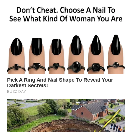
CIREBON
WN
INDRAMAYU
WN
KUNINGAN
WN
MAJALENGKA
WN
SUBANG
WN
SUKABUMI
WN
PURWAKARTA