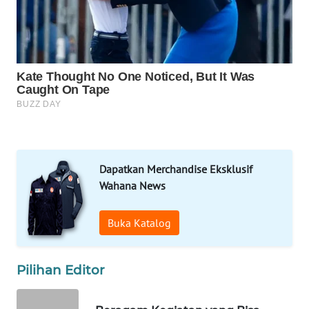
KONSUMEN
WAHANA
LISTRIK
WAHANA
TRAVEL
WAHANA
TV
Dapatkan Merchandise Eksklusif
Wahana News
WAHANANEWS
ID
Buka Katalog
WAHANANEWS
CO ID
Pilihan Editor
WAHANANEWS