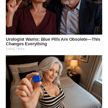
LANGKAT
WN
TAPANULI
SELATAN
WN
TANJUNG
LESUNG
WN
KARO
WN
SIMALUNGUN
WN
LABUHANBATU