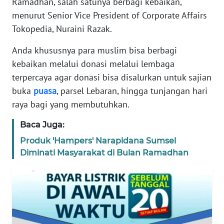
Ramadhan, salah satunya berbagi kebaikan,
menurut Senior Vice President of Corporate Affairs
REDAKSI
Tokopedia, Nuraini Razak.
KARIR
Anda khususnya para muslim bisa berbagi
kebaikan melalui donasi melalui lembaga
DISCLAIMER
terpercaya agar donasi bisa disalurkan untuk sajian
buka
puasa
, parsel Lebaran, hingga tunjangan hari
Wahana
raya bagi yang membutuhkan.
News
Regional
Baca Juga:
WN
Produk 'Hampers' Narapidana Sumsel
SUMUT
Diminati Masyarakat di Bulan Ramadhan
WN
JAKARTA
WN