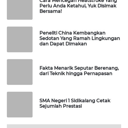
Cara Mencegah Heatstroke Yang
HEALTH
Perlu Anda Ketahui, Yuk Disimak
Bersama!
WAHANA
DESA
WISATA
Peneliti China Kembangkan
Sedotan Yang Ramah Lingkungan
dan Dapat Dimakan
LAPAK
WAHANA
Wahana
Fakta Menarik Seputar Berenang,
Network
dari Teknik hingga Pernapasan
KONSUMEN
LISTRIK
SMA Negeri 1 Sidikalang Cetak
MASYARAKAT
Sejumlah Prestasi
KELISTRIKAN
WALINKI