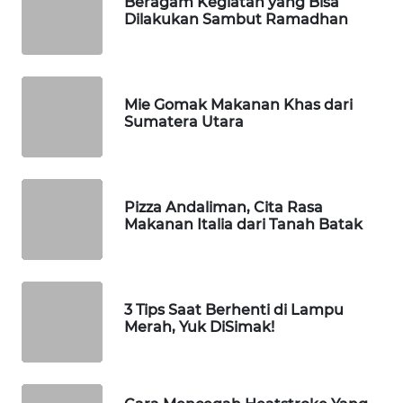
Beragam Kegiatan yang Bisa
NET
Dilakukan Sambut Ramadhan
WAHANA
SPORT
Mie Gomak Makanan Khas dari
Sumatera Utara
WAHANA
UMKM
WAHANA
Pizza Andaliman, Cita Rasa
SELEB
Makanan Italia dari Tanah Batak
WAHANA
PERSONA
3 Tips Saat Berhenti di Lampu
WAHANA
Merah, Yuk DiSimak!
OTOMOTIF
WAHANA