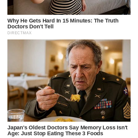
WN
TAPANULI
TENGAH
WN DELI
SERDANG
WN
TEBING
TINGGI
WN
PAKPAK
WN
KARAWANG
WN