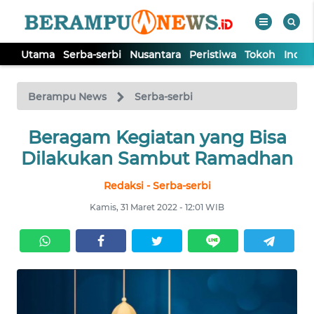
Utama
Serba-serbi
Nusantara
Peristiwa
Tokoh
Indek
WAHANA
Tutup
TV
Berampu News
Serba-serbi
UTAMA
Beragam Kegiatan yang Bisa
Dilakukan Sambut Ramadhan
SERBA-
Redaksi - Serba-serbi
SERBI
Kamis, 31 Maret 2022 - 12:01 WIB
NUSANTARA
PERISTIWA
TOKOH