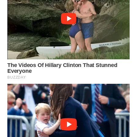
BORNEO
Wahana
Media
Group
WAHANA
NEWS
WAHANA
TANI
WAHANA
ADVOKAT
WAHANA
INFRASTRUKTUR
WAHANA