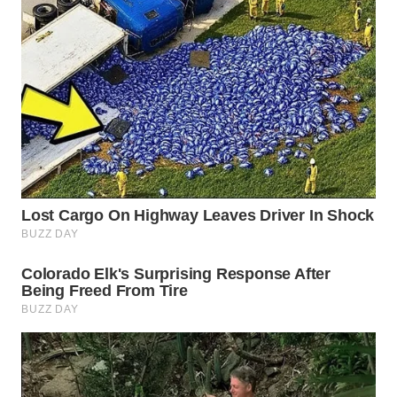
SURABAYA
WN
NATUNA
WN
BINTAN
WN
MANDALIKA
WN
LIKUPANG
WN
LABUANBAJO
WN