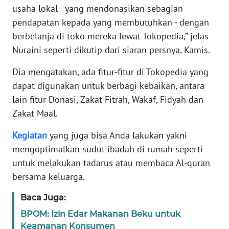
usaha lokal - yang mendonasikan sebagian
RIAU
pendapatan kepada yang membutuhkan - dengan
berbelanja di toko mereka lewat Tokopedia,” jelas
WN
SERAMBI
Nuraini seperti dikutip dari siaran persnya, Kamis.
Dia mengatakan, ada fitur-fitur di Tokopedia yang
WN
dapat digunakan untuk berbagi kebaikan, antara
JAMBI
lain fitur Donasi, Zakat Fitrah, Wakaf, Fidyah dan
WN
Zakat Maal.
SULTRA
Kegiatan
yang juga bisa Anda lakukan yakni
mengoptimalkan sudut ibadah di rumah seperti
WN
NTB
untuk melakukan tadarus atau membaca Al-quran
bersama keluarga.
WN
Baca Juga:
SULTENG
BPOM: Izin Edar Makanan Beku untuk
WN
Keamanan Konsumen