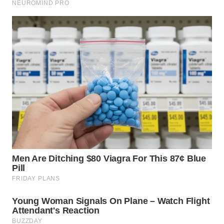
BEKASI
WN
BOGOR
WN
DEPOK
WN
TAPANULI
UTARA
WN
SAMOSIR
WN
PADANG
LAWAS