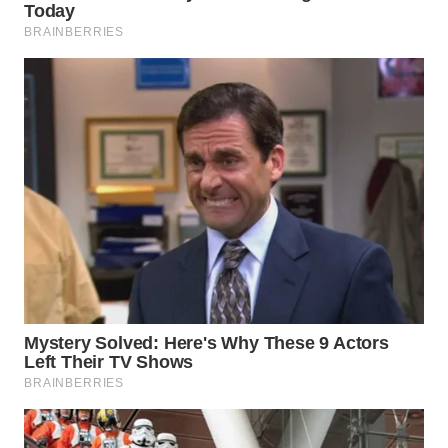
NET
WAHANA
SPORT
WAHANA
UMKM
WAHANA
SELEB
WAHANA
PERSONA
WAHANA
OTOMOTIF
WAHANA