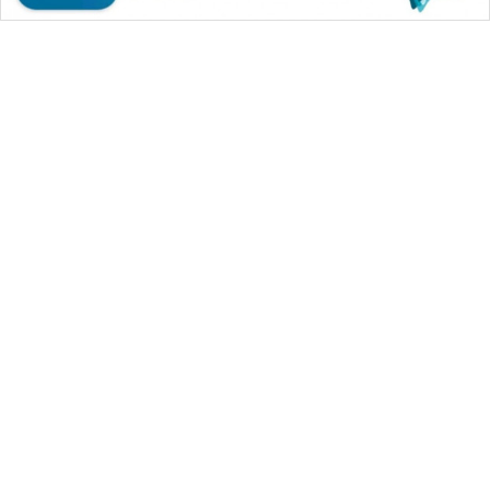
WAHANA MEDIA GROUP
|
|
|
WAHANA NEWS co
WAHANA TANI
WAHANA ADVOKAT
|
|
WAHANA INFRASTRUKTUR
WAHANA KONSUMEN
|
|
|
WAHANA LISTRIK
WAHANA TRAVEL
WAHANA TV
|
|
|
WAHANANEWS id
WAHANANEWS CO ID
WAHANANEWS NET
|
|
|
WAHANA SPORT ID
Wahana UMKM
Wahana Seleb
|
|
|
Wahana Persona
Wahana Otomotif
Wahana Health
|
Wahana Desa Wisata
Lapak Wahana