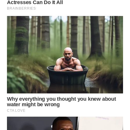
WN
TAPANULI
TENGAH
WN DELI
SERDANG
WN
TEBING
TINGGI
WN
PAKPAK
WN
KARAWANG
WN