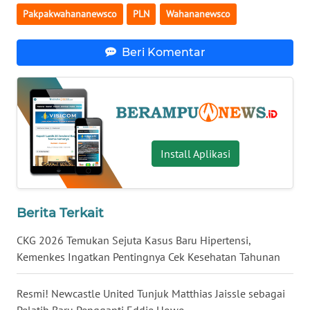
KALTENG
Pakpakwahananewsco
PLN
Wahananewsco
WN
Beri Komentar
KALTARA
WN
KALSEL
WN
Install Aplikasi
KALTIM
WN
SULSEL
Berita Terkait
CKG 2026 Temukan Sejuta Kasus Baru Hipertensi,
WN
Kemenkes Ingatkan Pentingnya Cek Kesehatan Tahunan
GORONTALO
Resmi! Newcastle United Tunjuk Matthias Jaissle sebagai
WN