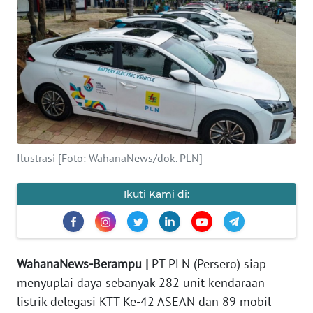
Informasi
INDEKS
BERITA
KONTAK
KAMI
Ilustrasi [Foto: WahanaNews/dok. PLN]
INFO
IKLAN
Ikuti Kami di:
TENTANG
KAMI
WahanaNews-Berampu |
PT PLN (Persero) siap
PEDOMAN
menyuplai daya sebanyak 282 unit kendaraan
MEDIA
SIBER
listrik delegasi KTT Ke-42 ASEAN dan 89 mobil