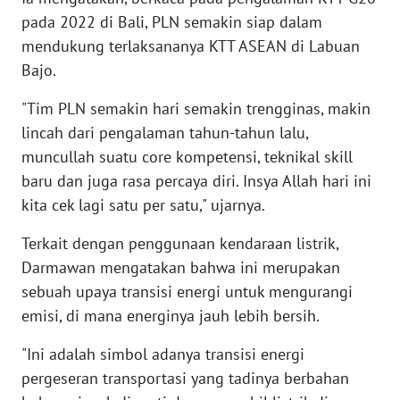
SULBAR
pada 2022 di Bali, PLN semakin siap dalam
mendukung terlaksananya KTT ASEAN di Labuan
WN
Bajo.
BABEL
"Tim PLN semakin hari semakin trengginas, makin
WN
lincah dari pengalaman tahun-tahun lalu,
SUMBAR
muncullah suatu core kompetensi, teknikal skill
baru dan juga rasa percaya diri. Insya Allah hari ini
WN
kita cek lagi satu per satu," ujarnya.
SUMSEL
Terkait dengan penggunaan kendaraan listrik,
WN
Darmawan mengatakan bahwa ini merupakan
BENGKULU
sebuah upaya transisi energi untuk mengurangi
emisi, di mana energinya jauh lebih bersih.
WN
LAMPUNG
"Ini adalah simbol adanya transisi energi
pergeseran transportasi yang tadinya berbahan
WN