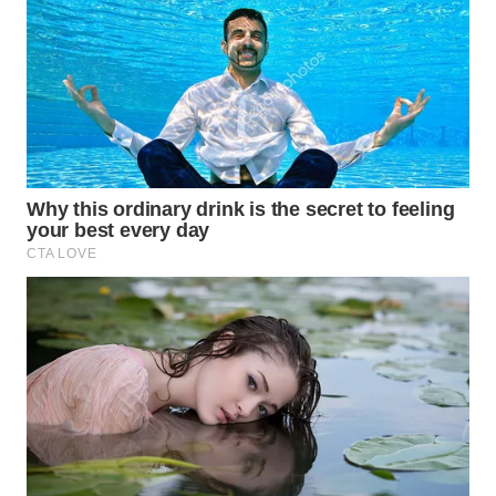
BORNEO
Wahana
Media
Group
WAHANA
NEWS
WAHANA
TANI
WAHANA
ADVOKAT
WAHANA
INFRASTRUKTUR
WAHANA