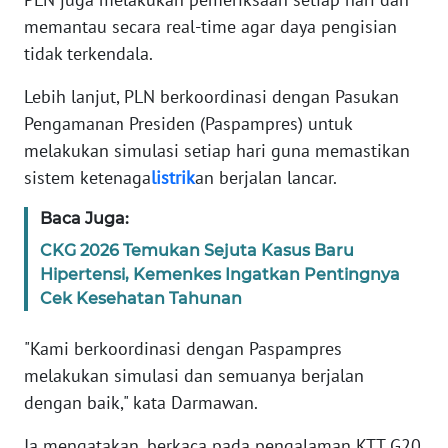
RIAU
memantau secara real-time agar daya pengisian
tidak terkendala.
WN
SERAMBI
Lebih lanjut, PLN berkoordinasi dengan Pasukan
Pengamanan Presiden (Paspampres) untuk
WN
melakukan simulasi setiap hari guna memastikan
JAMBI
sistem ketenaga
listrik
an berjalan lancar.
WN
Baca Juga:
SULTRA
CKG 2026 Temukan Sejuta Kasus Baru
Hipertensi, Kemenkes Ingatkan Pentingnya
WN
Cek Kesehatan Tahunan
NTB
"Kami berkoordinasi dengan Paspampres
WN
melakukan simulasi dan semuanya berjalan
SULTENG
dengan baik," kata Darmawan.
WN
Ia mengatakan, berkaca pada pengalaman KTT G20