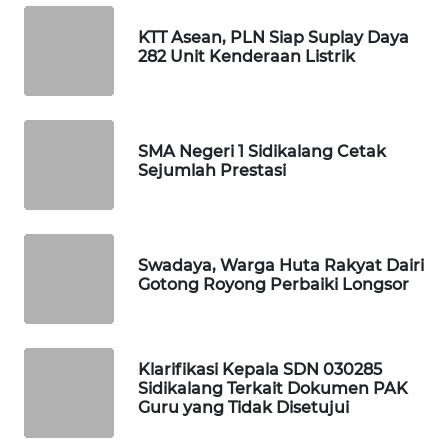
KOPEKLIN
KTT Asean, PLN Siap Suplay Daya
282 Unit Kenderaan Listrik
PORTAL
KONSUMEN
FORWAMKI
SMA Negeri 1 Sidikalang Cetak
Sejumlah Prestasi
ALPERKLINAS
FORJASIDA
Swadaya, Warga Huta Rakyat Dairi
Gotong Royong Perbaiki Longsor
TAMBANG
NEWS
SITUNGIR
Klarifikasi Kepala SDN 030285
NEWS
Sidikalang Terkait Dokumen PAK
Guru yang Tidak Disetujui
SIDIKALANG