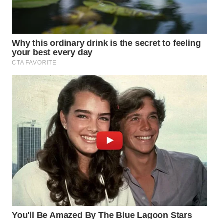
KONSUMEN
WAHANA
LISTRIK
WAHANA
TRAVEL
WAHANA
TV
WAHANANEWS
ID
WAHANANEWS
CO ID
WAHANANEWS