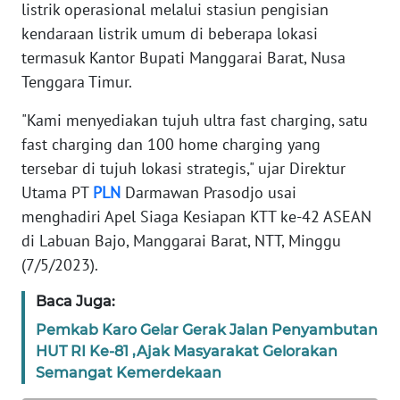
listrik operasional melalui stasiun pengisian
REDAKSI
kendaraan listrik umum di beberapa lokasi
termasuk Kantor Bupati Manggarai Barat, Nusa
KARIR
Tenggara Timur.
"Kami menyediakan tujuh ultra fast charging, satu
DISCLAIMER
fast charging dan 100 home charging yang
tersebar di tujuh lokasi strategis," ujar Direktur
Wahana
News
Utama PT
PLN
Darmawan Prasodjo usai
Regional
menghadiri Apel Siaga Kesiapan KTT ke-42 ASEAN
di Labuan Bajo, Manggarai Barat, NTT, Minggu
WN
(7/5/2023).
SUMUT
Baca Juga:
WN
Pemkab Karo Gelar Gerak Jalan Penyambutan
JAKARTA
HUT RI Ke-81 ,Ajak Masyarakat Gelorakan
Semangat Kemerdekaan
WN