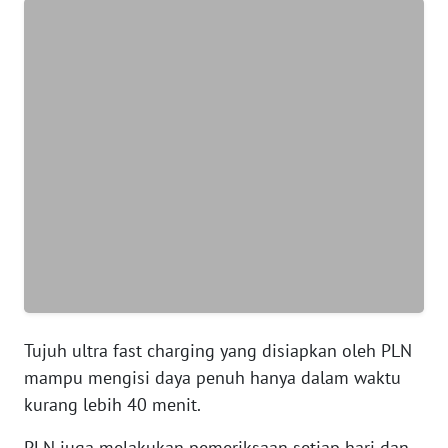
JABAR
WN
BANTEN
WN
NTT
WN
KEPRI
WN
PAPUA
Tujuh ultra fast charging yang disiapkan oleh PLN
WN
PAPUA
mampu mengisi daya penuh hanya dalam waktu
BARAT
kurang lebih 40 menit.
WN
PLN juga melakukan pemeriksaan setiap hari dan