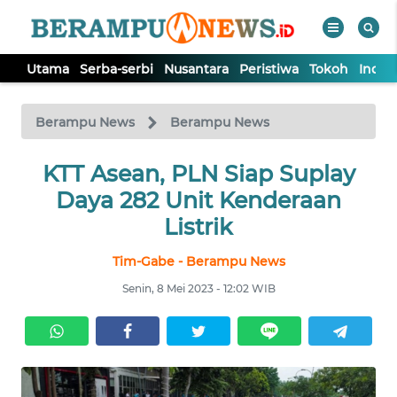
Utama
Serba-serbi
Nusantara
Peristiwa
Tokoh
Indek
WAHANA
Tutup
TV
Berampu News
Berampu News
UTAMA
KTT Asean, PLN Siap Suplay
Daya 282 Unit Kenderaan
SERBA-
Listrik
SERBI
Tim-Gabe - Berampu News
NUSANTARA
Senin, 8 Mei 2023 - 12:02 WIB
PERISTIWA
TOKOH