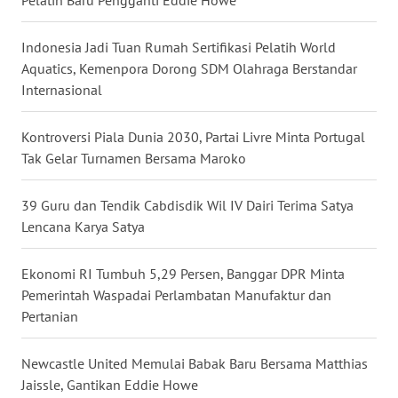
Pelatih Baru Pengganti Eddie Howe
SULUT
Indonesia Jadi Tuan Rumah Sertifikasi Pelatih World
WN
MALUKU
Aquatics, Kemenpora Dorong SDM Olahraga Berstandar
Internasional
WN
MALUT
Kontroversi Piala Dunia 2030, Partai Livre Minta Portugal
Tak Gelar Turnamen Bersama Maroko
WN
DAIRI
39 Guru dan Tendik Cabdisdik Wil IV Dairi Terima Satya
Lencana Karya Satya
WN
DANAU
Ekonomi RI Tumbuh 5,29 Persen, Banggar DPR Minta
TOBA
Pemerintah Waspadai Perlambatan Manufaktur dan
Pertanian
WN
NIAS
Newcastle United Memulai Babak Baru Bersama Matthias
Jaissle, Gantikan Eddie Howe
WN