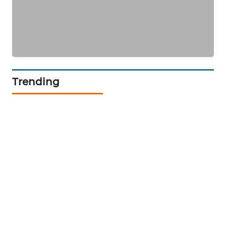
CILEUNGSI
NEWS
BERKAT
NEWS
Trending
BERAMPU
NEWS
ANUGERAH
NEWS
AKHLAK
ID
PERAPKI
NEWS