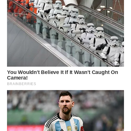
HEALTH
WAHANA
DESA
WISATA
LAPAK
WAHANA
Wahana
Network
KONSUMEN
LISTRIK
MASYARAKAT
KELISTRIKAN
WALINKI