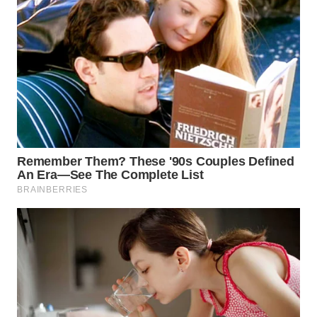
WN
SUMEDANG
WN
CIANJUR
WN
KEPULAUAN
SERIBU
WN
TANGERANG
WN
BINJAI
WN