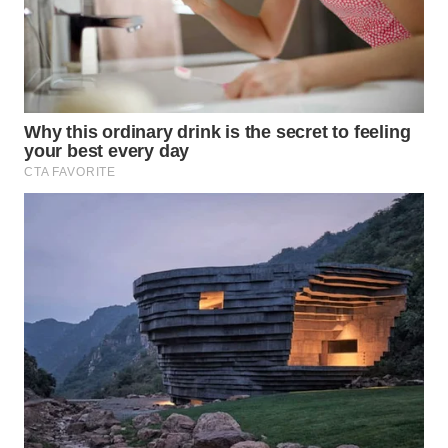
CIREBON
WN
INDRAMAYU
WN
KUNINGAN
WN
MAJALENGKA
WN
SUBANG
WN
SUKABUMI
WN
PURWAKARTA