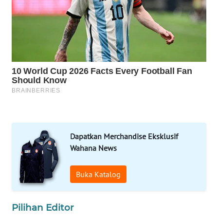
ID
MAWAKA
ID
MARTABAT
NET
PLN
WATCH
Dapatkan Merchandise Eksklusif
MKLI
Wahana News
LPKKI
Buka Katalog
LKKI
Pilihan Editor