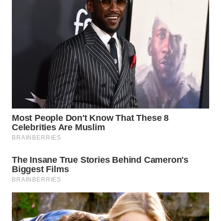
BEKASI
WN
BOGOR
WN
DEPOK
WN
TAPANULI
UTARA
WN
SAMOSIR
WN
PADANG
LAWAS