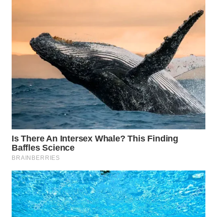
SURABAYA
WN
NATUNA
WN
BINTAN
WN
MANDALIKA
WN
LIKUPANG
WN
LABUANBAJO
WN