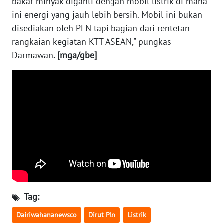
bakar minyak diganti dengan mobil listrik di mana
JATENG
ini energi yang jauh lebih bersih. Mobil ini bukan
disediakan oleh PLN tapi bagian dari rentetan
WN
rangkaian kegiatan KTT ASEAN," pungkas
NUSANTARA
Darmawan
. [mga/gbe]
WN
JOGJA
WN
JATIM
WN
BALI
WN
KALBAR
Tag:
Dairiwahananewsco
Dirut Pln
Listrik
WN