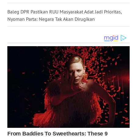
LANGKAT
Baleg DPR Pastikan RUU Masyarakat Adat Jadi Prioritas,
Nyoman Parta: Negara Tak Akan Dirugikan
WN
TAPANULI
SELATAN
WN
TANJUNG
LESUNG
WN
KARO
WN
SIMALUNGUN
WN
LABUHANBATU