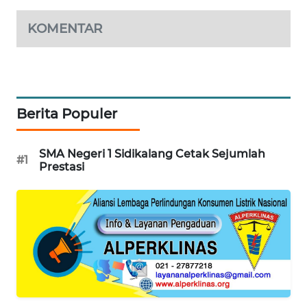
ID
KOMENTAR
MAWAKA
ID
MARTABAT
Berita Populer
NET
PLN
SMA Negeri 1 Sidikalang Cetak Sejumlah
#1
WATCH
Prestasi
MKLI
LPKKI
LKKI