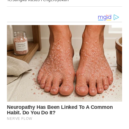
SULUT
WN
MALUKU
WN
MALUT
WN
DAIRI
WN
DANAU
TOBA
WN
NIAS
WN