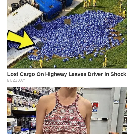
BEKASI
WN
BOGOR
WN
DEPOK
WN
TAPANULI
UTARA
WN
SAMOSIR
WN
PADANG
LAWAS