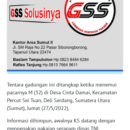
JABAR
WN
BANTEN
WN
NTT
WN
KEPRI
WN
Tentara gadungan ini ditangkap ketika menemui
PAPUA
pacarnya M (32) di Desa Cinta Damai, Kecamatan
Percut Sei Tuan, Deli Serdang, Sumatera Utara
WN
(Sumut), Jumat (27/5/2022).
PAPUA
BARAT
Informasi dihimpun, awalnya KS datang dengan
mengenakan pakaian seragam dinas TNI.
WN