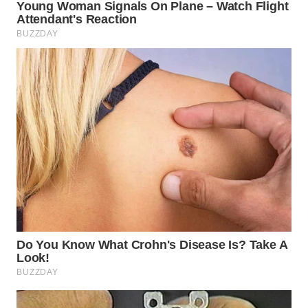
LANGKAT
WN
TAPANULI
SELATAN
WN
TANJUNG
LESUNG
WN
KARO
WN
SIMALUNGUN
WN
LABUHANBATU