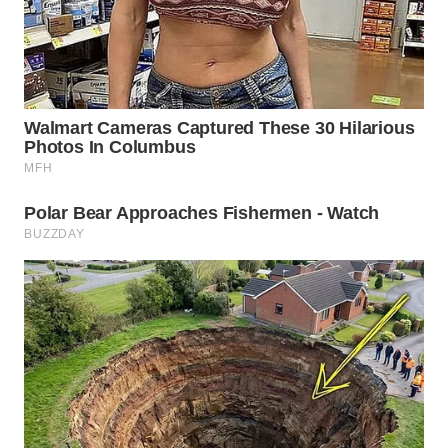
WN
SUMEDANG
WN
CIANJUR
WN
KEPULAUAN
SERIBU
WN
TANGERANG
WN
BINJAI
WN