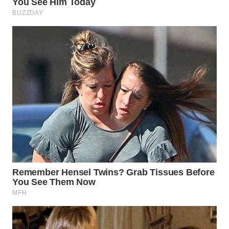
SURABAYA
WN
NATUNA
WN
BINTAN
WN
MANDALIKA
WN
LIKUPANG
WN
LABUANBAJO
WN