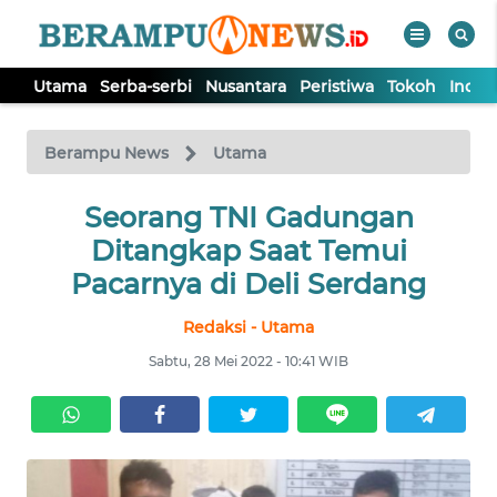
Utama
Serba-serbi
Nusantara
Peristiwa
Tokoh
Indek
WAHANA
Tutup
TV
Berampu News
Utama
UTAMA
Seorang TNI Gadungan
Ditangkap Saat Temui
SERBA-
Pacarnya di Deli Serdang
SERBI
Redaksi - Utama
NUSANTARA
Sabtu, 28 Mei 2022 - 10:41 WIB
PERISTIWA
TOKOH