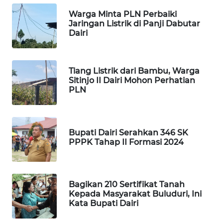
HEALTH
Warga Minta PLN Perbaiki
Jaringan Listrik di Panji Dabutar
WAHANA
Dairi
DESA
WISATA
Tiang Listrik dari Bambu, Warga
LAPAK
Sitinjo II Dairi Mohon Perhatian
WAHANA
PLN
Wahana
Network
Bupati Dairi Serahkan 346 SK
PPPK Tahap II Formasi 2024
KONSUMEN
LISTRIK
Bagikan 210 Sertifikat Tanah
MASYARAKAT
Kepada Masyarakat Buluduri, Ini
KELISTRIKAN
Kata Bupati Dairi
WALINKI