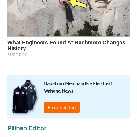
KONSUMEN
WAHANA
LISTRIK
WAHANA
TRAVEL
WAHANA
TV
Dapatkan Merchandise Eksklusif
WAHANANEWS
Wahana News
ID
Buka Katalog
WAHANANEWS
CO ID
Pilihan Editor
WAHANANEWS