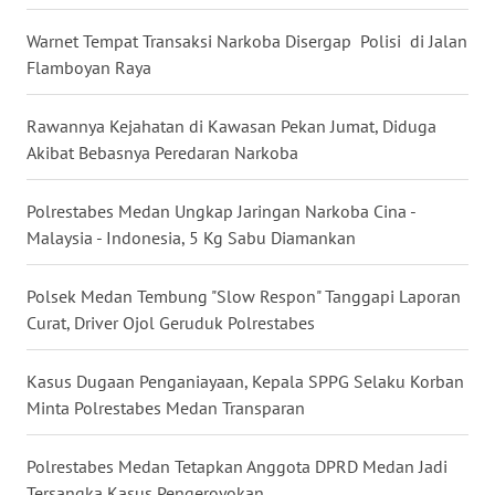
KALTENG
Warnet Tempat Transaksi Narkoba Disergap Polisi di Jalan
WN
Flamboyan Raya
KALTARA
Rawannya Kejahatan di Kawasan Pekan Jumat, Diduga
WN
Akibat Bebasnya Peredaran Narkoba
KALSEL
Polrestabes Medan Ungkap Jaringan Narkoba Cina -
WN
Malaysia - Indonesia, 5 Kg Sabu Diamankan
KALTIM
Polsek Medan Tembung "Slow Respon" Tanggapi Laporan
WN
Curat, Driver Ojol Geruduk Polrestabes
SULSEL
Kasus Dugaan Penganiayaan, Kepala SPPG Selaku Korban
WN
Minta Polrestabes Medan Transparan
GORONTALO
Polrestabes Medan Tetapkan Anggota DPRD Medan Jadi
WN
Tersangka Kasus Pengeroyokan