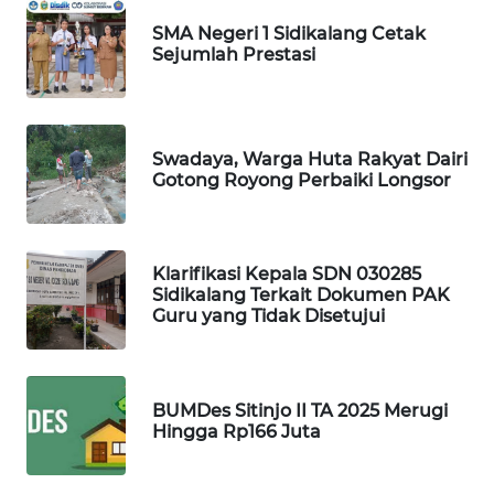
NET
SMA Negeri 1 Sidikalang Cetak
Sejumlah Prestasi
WAHANA
SPORT
WAHANA
Swadaya, Warga Huta Rakyat Dairi
UMKM
Gotong Royong Perbaiki Longsor
WAHANA
SELEB
Klarifikasi Kepala SDN 030285
Sidikalang Terkait Dokumen PAK
WAHANA
Guru yang Tidak Disetujui
PERSONA
WAHANA
BUMDes Sitinjo II TA 2025 Merugi
OTOMOTIF
Hingga Rp166 Juta
WAHANA