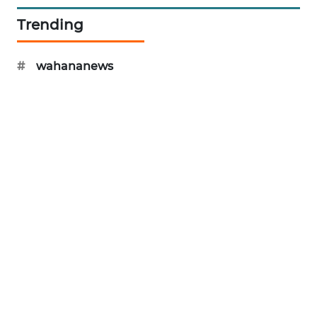
KOPEKLIN
Trending
PORTAL
KONSUMEN
#
wahananews
FORWAMKI
ALPERKLINAS
FORJASIDA
TAMBANG
NEWS
SITUNGIR
NEWS
SIDIKALANG