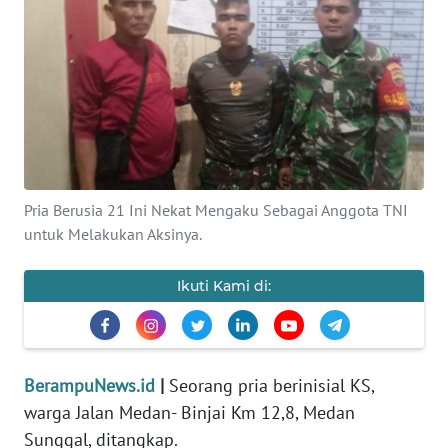
Informasi
INDEKS
BERITA
KONTAK
KAMI
Pria Berusia 21 Ini Nekat Mengaku Sebagai Anggota TNI
untuk Melakukan Aksinya.
INFO
IKLAN
Ikuti Kami di:
TENTANG
KAMI
BerampuNews.id
|
Seorang pria berinisial KS,
PEDOMAN
MEDIA
warga Jalan Medan- Binjai Km 12,8, Medan
SIBER
Sunggal, ditangkap.