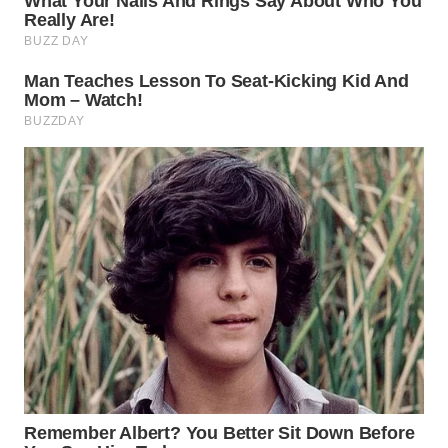
WN
PRIANGAN
TIMUR
WN
SEMARANG
WN
SOLO
WN
BOROBUDUR
WN
MADURA
WN