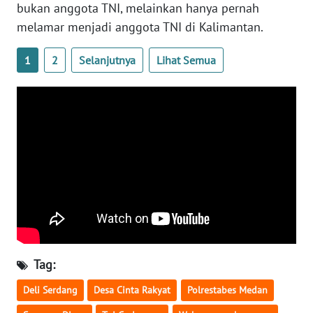
bukan anggota TNI, melainkan hanya pernah
SULBAR
melamar menjadi anggota TNI di Kalimantan.
WN
1
2
Selanjutnya
Lihat Semua
BABEL
WN
SUMBAR
WN
SUMSEL
WN
BENGKULU
WN
Tag:
LAMPUNG
Deli Serdang
Desa Cinta Rakyat
Polrestabes Medan
WN