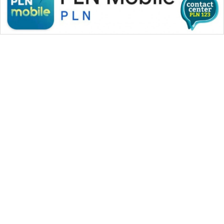
WAHANA MEDIA GROUP
|
|
|
WAHANA NEWS co
WAHANA TANI
WAHANA ADVOKAT
|
|
WAHANA INFRASTRUKTUR
WAHANA KONSUMEN
|
|
|
WAHANA LISTRIK
WAHANA TRAVEL
WAHANA TV
|
|
|
WAHANANEWS id
WAHANANEWS CO ID
WAHANANEWS NET
|
|
|
WAHANA SPORT ID
Wahana UMKM
Wahana Seleb