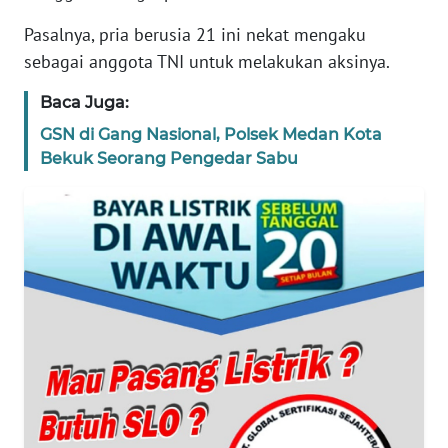
REDAKSI
Pasalnya, pria berusia 21 ini nekat mengaku
sebagai anggota TNI untuk melakukan aksinya.
KARIR
Baca Juga:
GSN di Gang Nasional, Polsek Medan Kota
DISCLAIMER
Bekuk Seorang Pengedar Sabu
Wahana
News
Regional
WN
SUMUT
WN
JAKARTA
WN