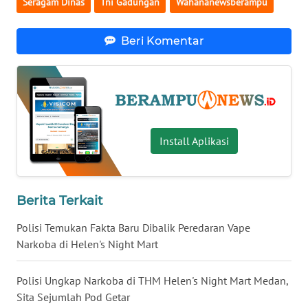
Seragam Dinas
Tni Gadungan
Wahananewsberampu
JATENG
Beri Komentar
WN
NUSANTARA
WN
JOGJA
Install Aplikasi
WN
JATIM
WN
Berita Terkait
BALI
Polisi Temukan Fakta Baru Dibalik Peredaran Vape
Narkoba di Helen's Night Mart
WN
KALBAR
Polisi Ungkap Narkoba di THM Helen's Night Mart Medan,
Sita Sejumlah Pod Getar
WN