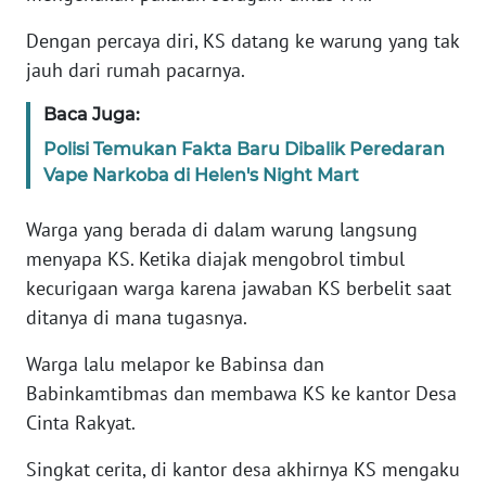
RIAU
Dengan percaya diri, KS datang ke warung yang tak
jauh dari rumah pacarnya.
WN
SERAMBI
Baca Juga:
Polisi Temukan Fakta Baru Dibalik Peredaran
WN
Vape Narkoba di Helen's Night Mart
JAMBI
Warga yang berada di dalam warung langsung
WN
menyapa KS. Ketika diajak mengobrol timbul
SULTRA
kecurigaan warga karena jawaban KS berbelit saat
ditanya di mana tugasnya.
WN
NTB
Warga lalu melapor ke Babinsa dan
Babinkamtibmas dan membawa KS ke kantor Desa
WN
Cinta Rakyat.
SULTENG
Singkat cerita, di kantor desa akhirnya KS mengaku
WN