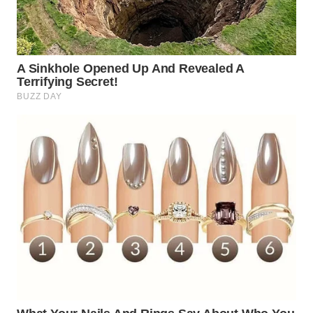
CIREBON
WN
INDRAMAYU
WN
KUNINGAN
WN
MAJALENGKA
WN
SUBANG
WN
SUKABUMI
WN
PURWAKARTA