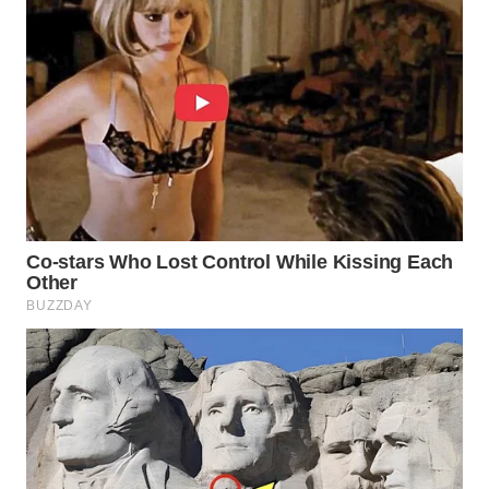
BORNEO
Wahana
Media
Group
WAHANA
NEWS
WAHANA
TANI
WAHANA
ADVOKAT
WAHANA
INFRASTRUKTUR
WAHANA