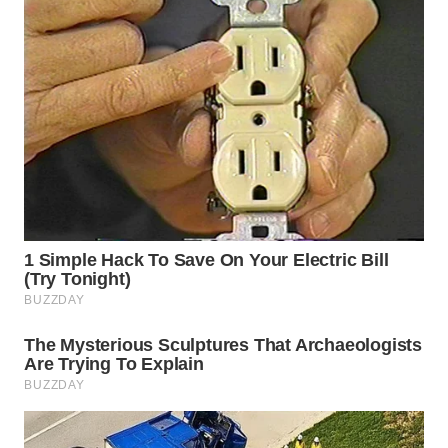
WN
TAPANULI
TENGAH
WN DELI
SERDANG
WN
TEBING
TINGGI
WN
PAKPAK
WN
KARAWANG
WN