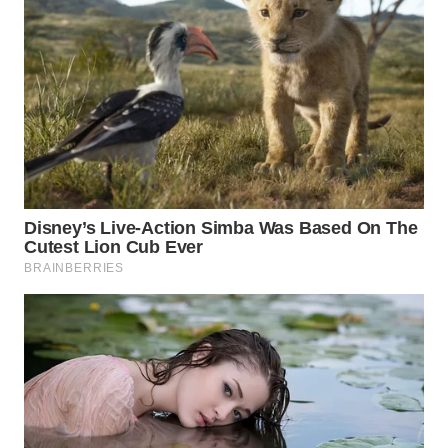
KONSUMEN
WAHANA
LISTRIK
WAHANA
TRAVEL
WAHANA
TV
WAHANANEWS
ID
WAHANANEWS
CO ID
WAHANANEWS