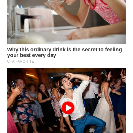
WN
TAPANULI
TENGAH
WN DELI
SERDANG
WN
TEBING
TINGGI
WN
PAKPAK
WN
KARAWANG
WN