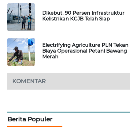
NEWS
Dikebut, 90 Persen Infrastruktur
Kelistrikan KCJB Telah Siap
SIBARAGAS
NEWS
METRO
Electrifying Agriculture PLN Tekan
SIANTAR
Biaya Operasional Petani Bawang
NEWS
Merah
METRO
MEDAN
KOMENTAR
NEWS
METRO
JAKARTA
NEWS
Berita Populer
KRT
NEWS