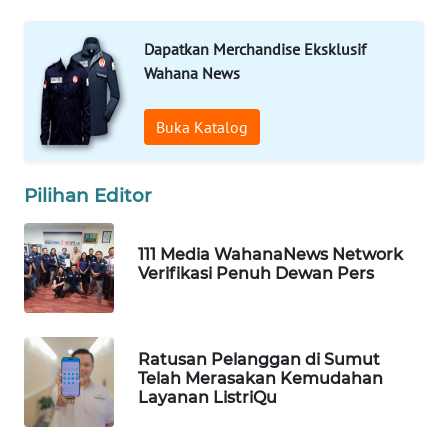
ID
Dapatkan Merchandise Eksklusif
MAWAKA
Wahana News
ID
Buka Katalog
MARTABAT
NET
Pilihan Editor
PLN
WATCH
111 Media WahanaNews Network
Verifikasi Penuh Dewan Pers
MKLI
LPKKI
Ratusan Pelanggan di Sumut
Telah Merasakan Kemudahan
Layanan ListriQu
LKKI