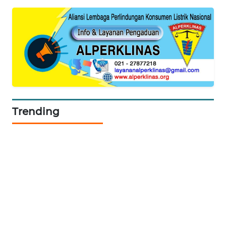
KARING
NEWS
JURNAL
MARITIM
HUMBANG
NEWS
Trending
GARONGGANG
NEWS
FISUELRI
ID
ENERGI
NEWS