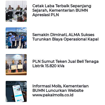
KOPEKLIN
Cetak Laba Terbaik Sepanjang
Sejarah, Kementerian BUMN
PORTAL
Apresiasi PLN
KONSUMEN
FORWAMKI
Semakin Diminati, ALMA Sukses
Turunkan Biaya Operasional Kapal
ALPERKLINAS
FORJASIDA
PLN Sumut Teken Jual Beli Tenaga
Listrik 15.820 kVa
TAMBANG
NEWS
SITUNGIR
Informasi Molis, Kementerian
NEWS
BUMN Luncurkan Website
www.pakaimolis.co.id
SIDIKALANG