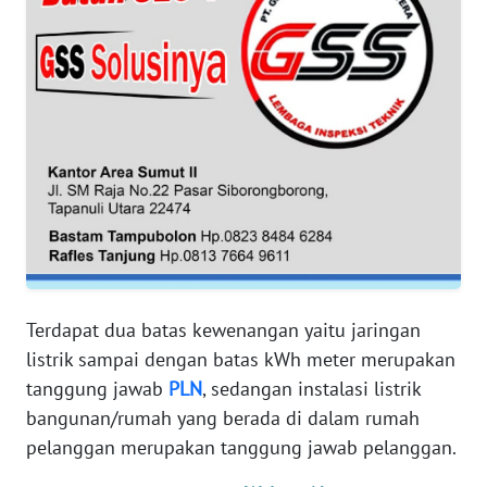
JABAR
WN
BANTEN
WN
NTT
WN
KEPRI
WN
PAPUA
Terdapat dua batas kewenangan yaitu jaringan
listrik sampai dengan batas kWh meter merupakan
WN
tanggung jawab
PLN
, sedangan instalasi listrik
PAPUA
bangunan/rumah yang berada di dalam rumah
BARAT
pelanggan merupakan tanggung jawab pelanggan.
WN