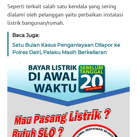
Seperti terkait salah satu kendala yang sering
REDAKSI
dialami oleh pelanggan yaitu perbaikan instalasi
listrik bangunan/rumah.
KARIR
Baca Juga:
DISCLAIMER
Satu Bulan Kasus Penganiayaan Dilapor ke
Polres Dairi, Pelaku Masih Berkeliaran
Wahana
News
Regional
WN
SUMUT
WN
JAKARTA
WN