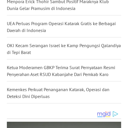
SULUT
Menpora Erick Thohir Sambut Positif Maraknya Klub
Dunia Gelar Pramusim di Indonesia
WN
MALUKU
UEA Perluas Program Operasi Katarak Gratis ke Berbagai
Daerah di Indonesia
WN
MALUT
OKI Kecam Serangan Israel ke Kamp Pengungsi Qalandiya
di Tepi Barat
WN
DAIRI
Ketua Moderamen GBKP Terima Surat Pernyataan Resmi
Penyerahan Aset RSUD Kabanjahe Dari Pemkab Karo
WN
DANAU
Kemenkes Perkuat Penanganan Katarak, Operasi dan
TOBA
Deteksi Dini Diperluas
WN
NIAS
WN