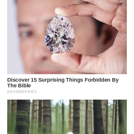
CIREBON
WN
INDRAMAYU
WN
KUNINGAN
WN
MAJALENGKA
WN
SUBANG
WN
SUKABUMI
WN
PURWAKARTA