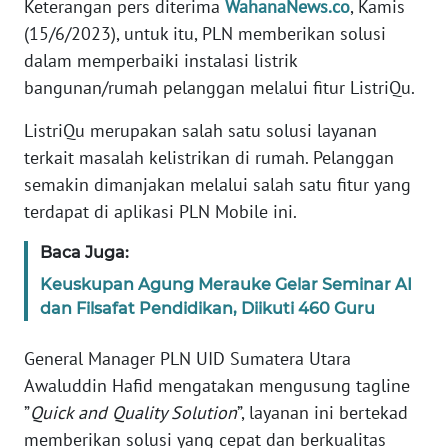
Keterangan pers diterima
WahanaNews.co
, Kamis
RIAU
(15/6/2023), untuk itu, PLN memberikan solusi
dalam memperbaiki instalasi listrik
WN
bangunan/rumah pelanggan melalui fitur ListriQu.
SERAMBI
ListriQu merupakan salah satu solusi layanan
WN
terkait masalah kelistrikan di rumah. Pelanggan
JAMBI
semakin dimanjakan melalui salah satu fitur yang
terdapat di aplikasi PLN Mobile ini.
WN
SULTRA
Baca Juga:
Keuskupan Agung Merauke Gelar Seminar AI
WN
dan Filsafat Pendidikan, Diikuti 460 Guru
NTB
General Manager PLN UID Sumatera Utara
WN
Awaluddin Hafid mengatakan mengusung tagline
SULTENG
”
Quick and Quality Solution
”, layanan ini bertekad
memberikan solusi yang cepat dan berkualitas
WN