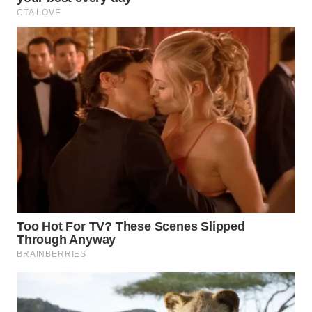
BORNEO
Wahana
Media
Group
WAHANA
NEWS
WAHANA
TANI
WAHANA
ADVOKAT
WAHANA
INFRASTRUKTUR
WAHANA