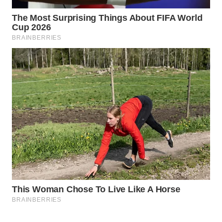
HEALTH
WAHANA
DESA
WISATA
LAPAK
WAHANA
Wahana
Network
KONSUMEN
LISTRIK
MASYARAKAT
KELISTRIKAN
WALINKI