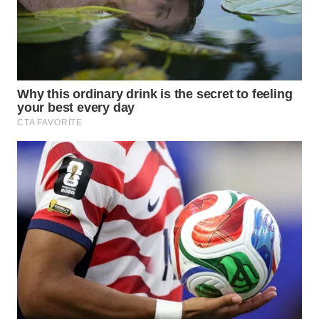
NET
WAHANA
SPORT
WAHANA
UMKM
WAHANA
SELEB
WAHANA
PERSONA
WAHANA
OTOMOTIF
WAHANA