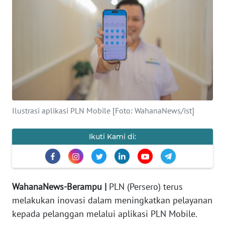
Informasi
INDEKS
BERITA
KONTAK
KAMI
Ilustrasi aplikasi PLN Mobile [Foto: WahanaNews/ist]
INFO
IKLAN
Ikuti Kami di:
TENTANG
KAMI
WahanaNews-Berampu |
PLN (Persero) terus
PEDOMAN
melakukan inovasi dalam meningkatkan pelayanan
MEDIA
kepada pelanggan melalui aplikasi PLN Mobile.
SIBER