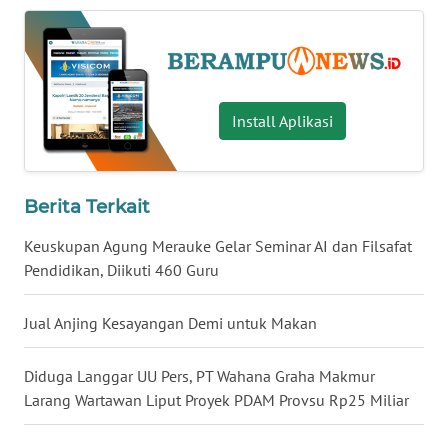
KALTENG
WN
KALTARA
Install Aplikasi
WN
KALSEL
Berita Terkait
WN
KALTIM
Keuskupan Agung Merauke Gelar Seminar AI dan Filsafat
Pendidikan, Diikuti 460 Guru
WN
SULSEL
Jual Anjing Kesayangan Demi untuk Makan
WN
Diduga Langgar UU Pers, PT Wahana Graha Makmur
GORONTALO
Larang Wartawan Liput Proyek PDAM Provsu Rp25 Miliar
WN