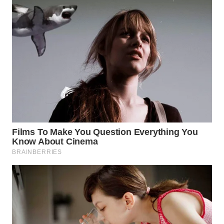
LANGKAT
WN
TAPANULI
SELATAN
WN
TANJUNG
LESUNG
WN
KARO
WN
SIMALUNGUN
WN
LABUHANBATU