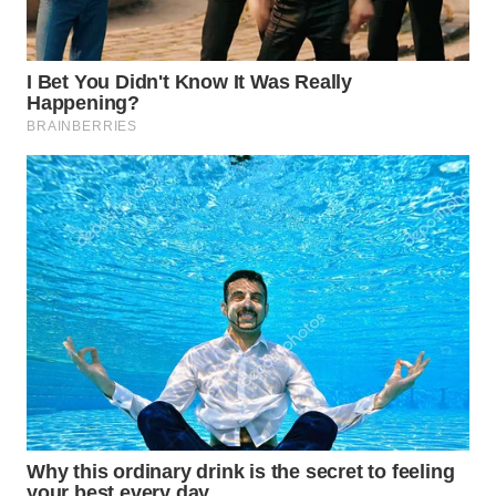
SURABAYA
WN
NATUNA
WN
BINTAN
WN
MANDALIKA
WN
LIKUPANG
WN
LABUANBAJO
WN