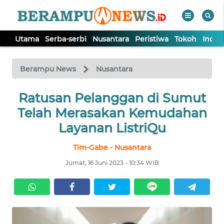
Utama
Serba-serbi
Nusantara
Peristiwa
Tokoh
Indek
WAHANA
Tutup
TV
Berampu News
Nusantara
UTAMA
Ratusan Pelanggan di Sumut
Telah Merasakan Kemudahan
SERBA-
Layanan ListriQu
SERBI
Tim-Gabe - Nusantara
NUSANTARA
Jumat, 16 Juni 2023 - 10:34 WIB
PERISTIWA
TOKOH