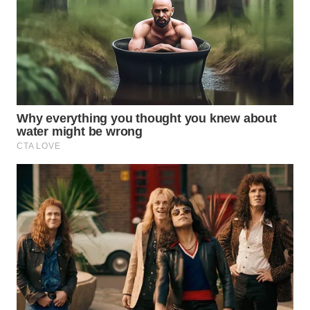
WN
PRIANGAN
TIMUR
WN
SEMARANG
WN
SOLO
WN
BOROBUDUR
WN
MADURA
WN