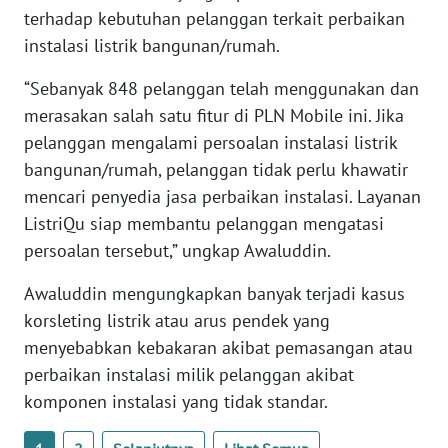
SULBAR
terhadap kebutuhan pelanggan terkait perbaikan
instalasi listrik bangunan/rumah.
WN
“Sebanyak 848 pelanggan telah menggunakan dan
BABEL
merasakan salah satu fitur di PLN Mobile ini. Jika
pelanggan mengalami persoalan instalasi listrik
WN
SUMBAR
bangunan/rumah, pelanggan tidak perlu khawatir
mencari penyedia jasa perbaikan instalasi. Layanan
WN
ListriQu siap membantu pelanggan mengatasi
SUMSEL
persoalan tersebut,” ungkap Awaluddin.
WN
Awaluddin mengungkapkan banyak terjadi kasus
BENGKULU
korsleting listrik atau arus pendek yang
menyebabkan kebakaran akibat pemasangan atau
WN
perbaikan instalasi milik pelanggan akibat
LAMPUNG
komponen instalasi yang tidak standar.
WN