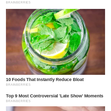
WN
SUMEDANG
WN
CIANJUR
WN
KEPULAUAN
SERIBU
WN
TANGERANG
WN
BINJAI
WN