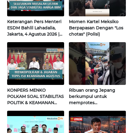
JATENG
WN
Keterangan Pers Menteri
Momen Kartel Meksiko
NUSANTARA
ESDM Bahlil Lahadalia,
Berpapasan Dengan "Los
Jakarta, 4 Agustus 2026 |
chotas" (Polisi)
WN
Wahana Terkini
JOGJA
WN
JATIM
WN
KONPERS MENKO
Ribuan orang Jepang
BALI
POLKAM SOAL STABILITAS
berkumpul untuk
POLITIK & KEAMANAN
memprotes
WN
NASIONAL | Wahana
pembangunan masjid
KALBAR
Terkini
pertama di Fujisawa
WN