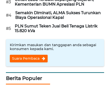
#3
Kementerian BUMN Apresiasi PLN
BEKASI
Semakin Diminati, ALMA Sukses Turunkan
#4
Biaya Operasional Kapal
WN
BOGOR
PLN Sumut Teken Jual Beli Tenaga Listrik
#5
15.820 kVa
WN
DEPOK
Kirimkan masukan dan tanggapan anda sebagai
konsumen kepada kami.
WN
Suara Pembaca
TAPANULI
UTARA
WN
Berita Populer
SAMOSIR
WN
PADANG
LAWAS