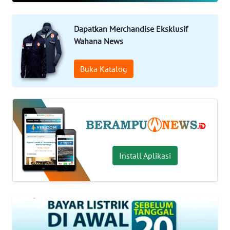
Informasi
Dapatkan Merchandise Eksklusif
Wahana News
INDEKS
BERITA
Buka Katalog
KONTAK
KAMI
INFO
IKLAN
Install Aplikasi
TENTANG
KAMI
PEDOMAN
MEDIA
SIBER