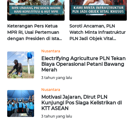
KALTENG
WN
KALTARA
Keterangan Pers Ketua
Soroti Ancaman, PLN
MPR RI, Usai Pertemuan
Watch Minta Infrastruktur
dengan Presiden di Istana
PLN Jadi Objek Vital
WN
| Wahana Terkini
Khusus | Alperklinas
KALSEL
Research
Nusantara
Electrifying Agriculture PLN Tekan
WN
Biaya Operasional Petani Bawang
KALTIM
Merah
3 tahun yang lalu
WN
SULSEL
Nusantara
Motivasi Jajaran, Dirut PLN
Kunjungi Pos Siaga Kelistrikan di
WN
KTT ASEAN
GORONTALO
3 tahun yang lalu
WN