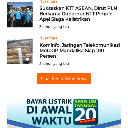
SULUT
Nusantara
Sukseskan KTT ASEAN, Dirut PLN
Bersama Gubernur NTT Pimpin
WN
Apel Siaga Kelistrikan
MALUKU
3 tahun yang lalu
WN
Nusantara
MALUT
Kominfo: Jaringan Telekomunikasi
MotoGP Mandalika Siap 100
Persen
WN
DAIRI
5 tahun yang lalu
Muat Berita Selanjutnya
WN
DANAU
TOBA
WN
NIAS
WN