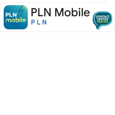
KONSUMEN
WAHANA
LISTRIK
WAHANA
TRAVEL
WAHANA
TV
WAHANANEWS
ID
WAHANA MEDIA GROUP
WAHANANEWS
CO ID
|
|
|
WAHANA NEWS co
WAHANA TANI
WAHANA ADVOKAT
|
|
WAHANA INFRASTRUKTUR
WAHANA KONSUMEN
WAHANANEWS
|
|
|
WAHANA LISTRIK
WAHANA TRAVEL
WAHANA TV