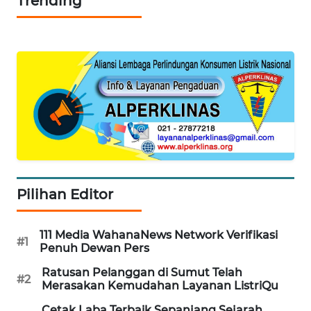
Trending
WN
TAPANULI
TENGAH
WN DELI
SERDANG
WN
TEBING
TINGGI
Pilihan Editor
WN
PAKPAK
111 Media WahanaNews Network Verifikasi
#1
Penuh Dewan Pers
WN
Ratusan Pelanggan di Sumut Telah
KARAWANG
#2
Merasakan Kemudahan Layanan ListriQu
Cetak Laba Terbaik Sepanjang Sejarah,
WN