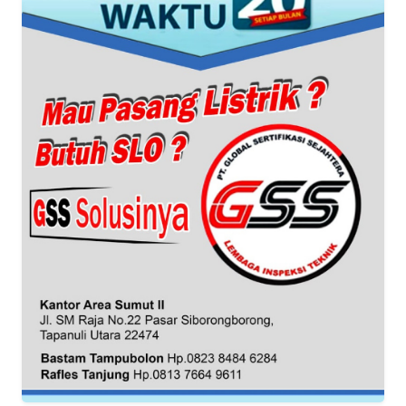
REDAKSI
KARIR
DISCLAIMER
Wahana
News
Regional
WN
SUMUT
WN
JAKARTA
WN