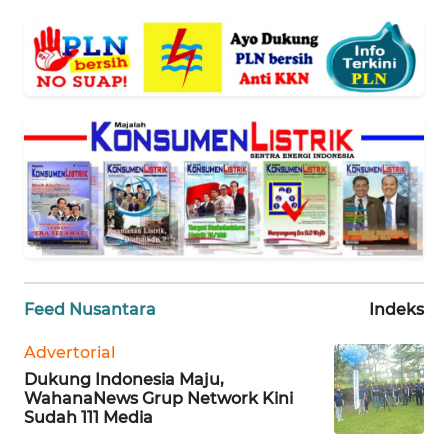
JABAR
WN
BANTEN
WN
NTT
WN
KEPRI
WN
PAPUA
Feed Nusantara
Indeks
WN
Advertorial
PAPUA
Dukung Indonesia Maju,
BARAT
WahanaNews Grup Network Kini
Sudah 111 Media
WN