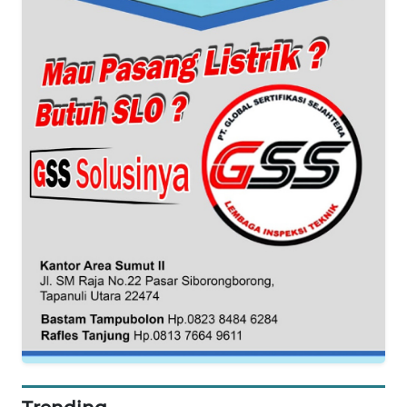
LANGKAT
WN
TAPANULI
SELATAN
WN
TANJUNG
LESUNG
WN
KARO
WN
SIMALUNGUN
WN
LABUHANBATU