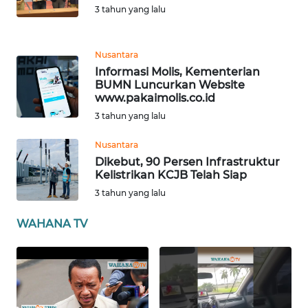
SULBAR
3 tahun yang lalu
WN
Nusantara
BABEL
Informasi Molis, Kementerian
BUMN Luncurkan Website
WN
www.pakaimolis.co.id
SUMBAR
3 tahun yang lalu
Nusantara
WN
SUMSEL
Dikebut, 90 Persen Infrastruktur
Kelistrikan KCJB Telah Siap
3 tahun yang lalu
WN
BENGKULU
WAHANA TV
WN
LAMPUNG
WN