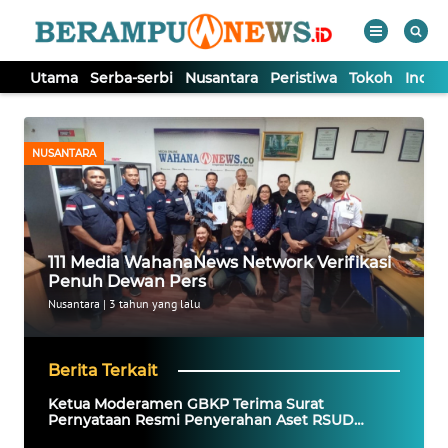
Utama
Serba-serbi
Nusantara
Peristiwa
Tokoh
Indek
WAHANA
Tutup
TV
NUSANTARA
UTAMA
SERBA-
111 Media WahanaNews Network Verifikasi
SERBI
Penuh Dewan Pers
Nusantara
|
3 tahun yang lalu
NUSANTARA
Berita Terkait
PERISTIWA
Ketua Moderamen GBKP Terima Surat
Pernyataan Resmi Penyerahan Aset RSUD
Kabanjahe Dari Pemkab Karo
TOKOH