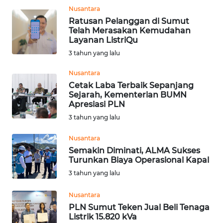
RIAU
Nusantara
Ratusan Pelanggan di Sumut
Telah Merasakan Kemudahan
WN
Layanan ListriQu
SERAMBI
3 tahun yang lalu
WN
Nusantara
JAMBI
Cetak Laba Terbaik Sepanjang
Sejarah, Kementerian BUMN
Apresiasi PLN
WN
3 tahun yang lalu
SULTRA
Nusantara
WN
Semakin Diminati, ALMA Sukses
NTB
Turunkan Biaya Operasional Kapal
3 tahun yang lalu
WN
SULTENG
Nusantara
PLN Sumut Teken Jual Beli Tenaga
Listrik 15.820 kVa
WN