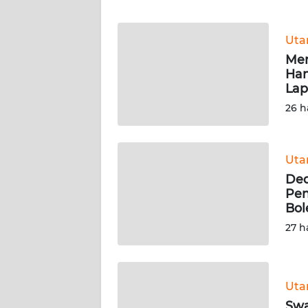
WN
BANTEN
Ut
WN
Mem
NTT
Han
Lap
WN
26 h
KEPRI
WN
Ut
PAPUA
Ded
Pen
Bol
WN
PAPUA
27 h
BARAT
WN
Ut
RIAU
Swa