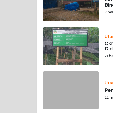
Bi
KARIR
7 ha
DISCLAIMER
Wahana
Ut
News
Okn
Regional
Did
21 h
WN
SUMUT
WN
Ut
JAKARTA
Pem
WN
22 h
JABAR