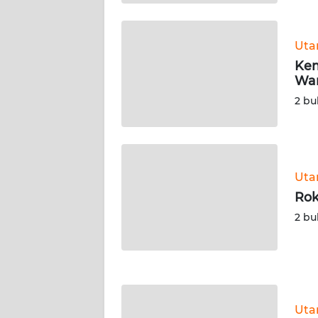
WN
KALTARA
Ut
WN
Kem
KALSEL
Wa
2 bu
WN
KALTIM
WN
Ut
SULSEL
Rok
2 bu
WN
GORONTALO
WN
SULUT
Ut