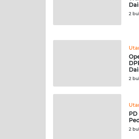
Dai
WN
NUSANTARA
2 bu
WN
JOGJA
Ut
WN
Ope
JATIM
DPP
Dai
WN
2 bu
BALI
WN
KALBAR
Ut
PD 
Ped
WN
KALTENG
2 bu