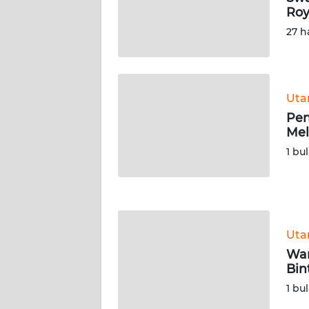
Roy
WN
SERAMBI
27 h
WN
JAMBI
Ut
Pen
WN
Mel
SULTRA
1 bu
WN
NTB
WN
Ut
SULTENG
War
Bin
WN
SULBAR
1 bu