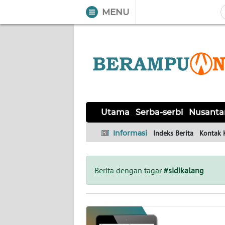
MENU
WAHANA
Tutup
TV
UTAMA
SERBA-
Utama
Serba-serbi
Nusanta
SERBI
Informasi
Indeks Berita
Kontak 
NUSANTARA
PERISTIWA
Berita dengan tagar
#sidikalang
TOKOH
Informasi