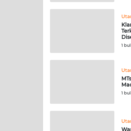
WN
BABEL
Ut
Kla
WN
Ter
SUMBAR
Dis
1 bu
WN
SUMSEL
Ut
WN
BENGKULU
MTs
Mad
WN
1 bu
LAMPUNG
WN
JATENG
Ut
War