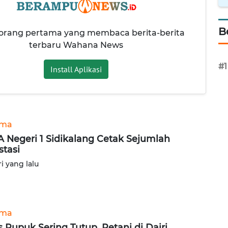
B
 orang pertama yang membaca berita-berita
terbaru Wahana News
#1
Install Aplikasi
ama
 Negeri 1 Sidikalang Cetak Sejumlah
stasi
ri yang lalu
ama
s Pupuk Sering Tutup, Petani di Dairi