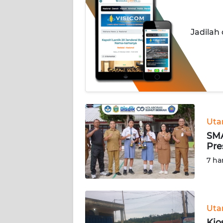
INDEKS
Jadilah
BERITA
KONTAK
KAMI
INFO
IKLAN
Ut
TENTANG
SMA
KAMI
Pre
7 ha
PEDOMAN
MEDIA
SIBER
Ut
REDAKSI
Kio