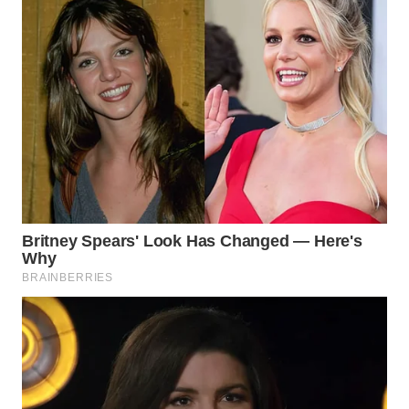
HEALTH
WAHANA
DESA
WISATA
LAPAK
WAHANA
Wahana
Network
KONSUMEN
LISTRIK
MASYARAKAT
KELISTRIKAN
WALINKI