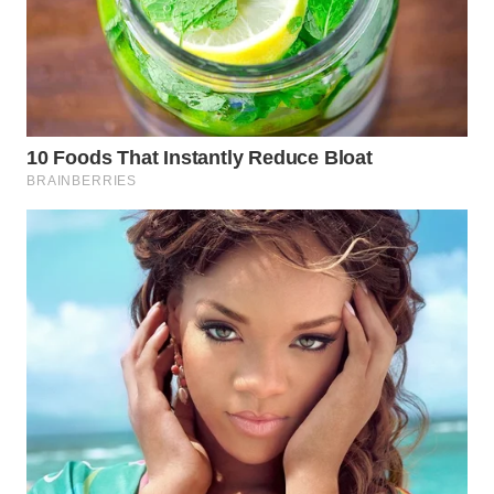
KONSUMEN
WAHANA
LISTRIK
WAHANA
TRAVEL
WAHANA
TV
WAHANANEWS
ID
WAHANANEWS
CO ID
WAHANANEWS