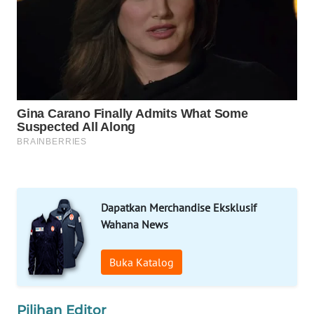
ID
MAWAKA
ID
MARTABAT
NET
PLN
WATCH
MKLI
Dapatkan Merchandise Eksklusif
Wahana News
LPKKI
Buka Katalog
LKKI
Pilihan Editor