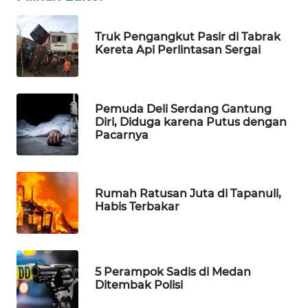
KOPEKLIN
Truk Pengangkut Pasir di Tabrak
PORTAL
Kereta Api Perlintasan Sergai
KONSUMEN
FORWAMKI
Pemuda Deli Serdang Gantung
Diri, Diduga karena Putus dengan
ALPERKLINAS
Pacarnya
FORJASIDA
Rumah Ratusan Juta di Tapanuli,
TAMBANG
Habis Terbakar
NEWS
SITUNGIR
NEWS
5 Perampok Sadis di Medan
Ditembak Polisi
SIDIKALANG