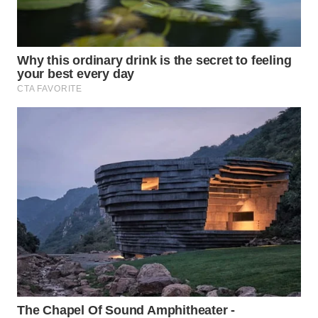
WN
PRIANGAN
TIMUR
WN
SEMARANG
WN
SOLO
WN
BOROBUDUR
WN
MADURA
WN