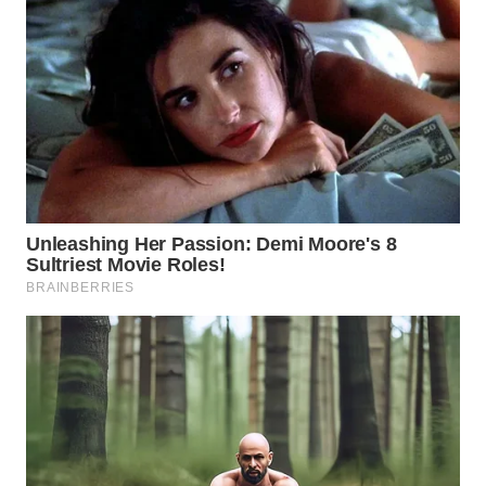
LANGKAT
WN
TAPANULI
SELATAN
WN
TANJUNG
LESUNG
WN
KARO
WN
SIMALUNGUN
WN
LABUHANBATU