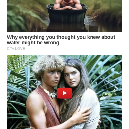
WN
TAPANULI
TENGAH
WN DELI
SERDANG
WN
TEBING
TINGGI
WN
PAKPAK
WN
KARAWANG
WN