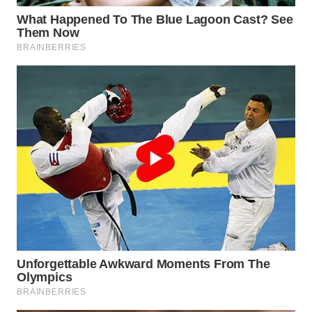
BEKASI
WN
BOGOR
WN
DEPOK
WN
TAPANULI
UTARA
WN
SAMOSIR
WN
PADANG
LAWAS