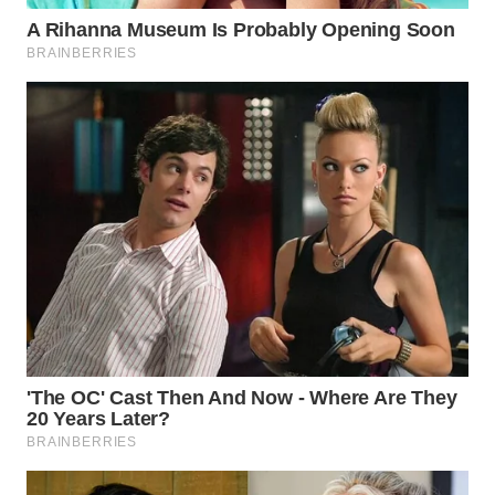
NET
WAHANA
SPORT
WAHANA
UMKM
WAHANA
SELEB
WAHANA
PERSONA
WAHANA
OTOMOTIF
WAHANA