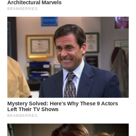
SURABAYA
WN
NATUNA
WN
BINTAN
WN
MANDALIKA
WN
LIKUPANG
WN
LABUANBAJO
WN