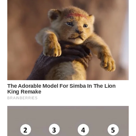
WN
SUMEDANG
WN
CIANJUR
WN
KEPULAUAN
SERIBU
WN
TANGERANG
WN
BINJAI
WN