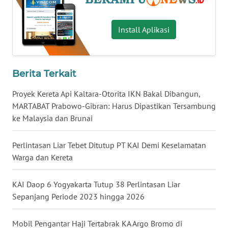
KALTENG
Install Aplikasi
WN
KALTARA
WN
Berita Terkait
KALSEL
Proyek Kereta Api Kaltara-Otorita IKN Bakal Dibangun,
WN
MARTABAT Prabowo-Gibran: Harus Dipastikan Tersambung
KALTIM
ke Malaysia dan Brunai
WN
Perlintasan Liar Tebet Ditutup PT KAI Demi Keselamatan
SULSEL
Warga dan Kereta
WN
KAI Daop 6 Yogyakarta Tutup 38 Perlintasan Liar
GORONTALO
Sepanjang Periode 2023 hingga 2026
WN
Mobil Pengantar Haji Tertabrak KA Argo Bromo di