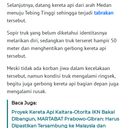
Selanjutnya, datang kereta api dari arah Medan
RIAU
menuju Tebing Tinggi sehingga terjadi
tabrakan
tersebut.
WN
SERAMBI
Sopir truk yang belum diketahui identitasnya
melarikan diri, sedangkan truk terseret hampir 50
WN
JAMBI
meter dan menghentikan gerbong kereta api
tersebut.
WN
Meski tidak ada korban jiwa dalam kecelakaan
SULTRA
tersebut, namun kondisi truk mengalami ringsek,
begitu juga gerbong kereta api bagian depan juga
WN
NTB
mengalami rusak.
Baca Juga:
WN
SULTENG
Proyek Kereta Api Kaltara-Otorita IKN Bakal
Dibangun, MARTABAT Prabowo-Gibran: Harus
Dipastikan Tersambung ke Malaysia dan
WN