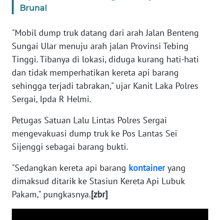
SULBAR
Brunai
"Mobil dump truk datang dari arah Jalan Benteng
WN
BABEL
Sungai Ular menuju arah jalan Provinsi Tebing
Tinggi. Tibanya di lokasi, diduga kurang hati-hati
WN
dan tidak memperhatikan kereta api barang
SUMBAR
sehingga terjadi tabrakan," ujar Kanit Laka Polres
Sergai, Ipda R Helmi.
WN
SUMSEL
Petugas Satuan Lalu Lintas Polres Sergai
mengevakuasi dump truk ke Pos Lantas Sei
WN
Sijenggi sebagai barang bukti.
BENGKULU
"Sedangkan kereta api barang
kontainer
yang
WN
dimaksud ditarik ke Stasiun Kereta Api Lubuk
LAMPUNG
Pakam," pungkasnya.
[zbr]
WN