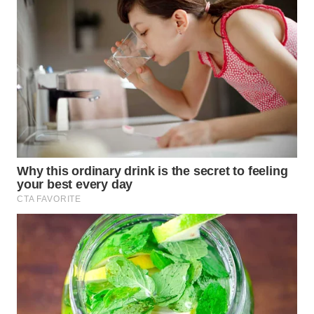
BORNEO
Wahana
Media
Group
WAHANA
NEWS
WAHANA
TANI
WAHANA
ADVOKAT
WAHANA
INFRASTRUKTUR
WAHANA