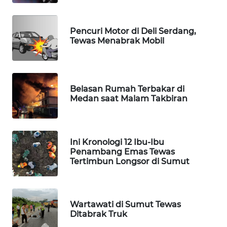
NEWS
Pencuri Motor di Deli Serdang,
SIBARAGAS
Tewas Menabrak Mobil
NEWS
METRO
SIANTAR
Belasan Rumah Terbakar di
NEWS
Medan saat Malam Takbiran
METRO
MEDAN
NEWS
Ini Kronologi 12 Ibu-Ibu
Penambang Emas Tewas
Tertimbun Longsor di Sumut
METRO
JAKARTA
NEWS
Wartawati di Sumut Tewas
Ditabrak Truk
KRT
NEWS