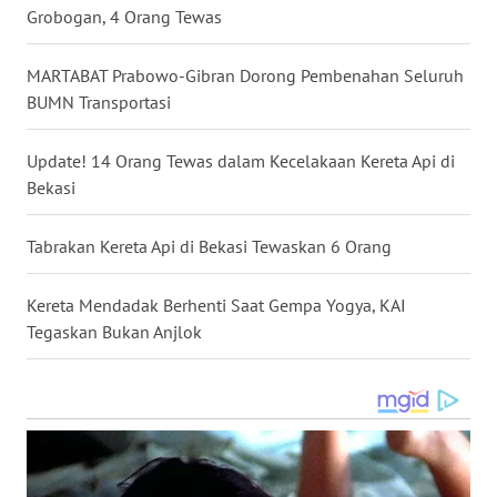
SULUT
Grobogan, 4 Orang Tewas
WN
MARTABAT Prabowo-Gibran Dorong Pembenahan Seluruh
MALUKU
BUMN Transportasi
WN
Update! 14 Orang Tewas dalam Kecelakaan Kereta Api di
MALUT
Bekasi
WN
Tabrakan Kereta Api di Bekasi Tewaskan 6 Orang
DAIRI
Kereta Mendadak Berhenti Saat Gempa Yogya, KAI
WN
DANAU
Tegaskan Bukan Anjlok
TOBA
WN
NIAS
WN