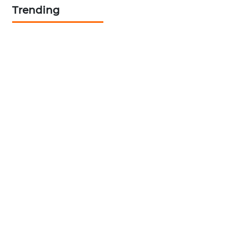
Trending
CILEUNGSI
NEWS
BERKAT
NEWS
BERAMPU
NEWS
ANUGERAH
NEWS
AKHLAK
ID
PERAPKI
NEWS