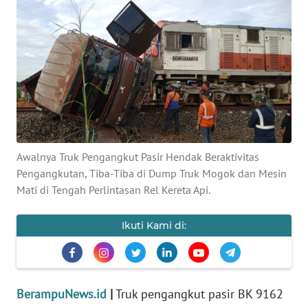
Informasi
INDEKS
BERITA
KONTAK
KAMI
Awalnya Truk Pengangkut Pasir Hendak Beraktivitas
INFO
Pengangkutan, Tiba-Tiba di Dump Truk Mogok dan Mesin
IKLAN
Mati di Tengah Perlintasan Rel Kereta Api.
TENTANG
Ikuti Kami di:
KAMI
PEDOMAN
MEDIA
BerampuNews.id
|
Truk pengangkut pasir BK 9162
SIBER