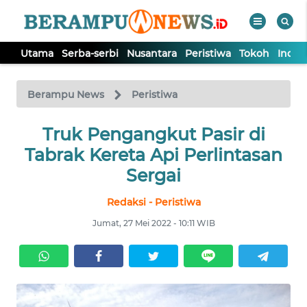
Utama
Serba-serbi
Nusantara
Peristiwa
Tokoh
Indek
WAHANA
Tutup
TV
Berampu News
Peristiwa
UTAMA
Truk Pengangkut Pasir di
Tabrak Kereta Api Perlintasan
SERBA-
Sergai
SERBI
Redaksi - Peristiwa
NUSANTARA
Jumat, 27 Mei 2022 - 10:11 WIB
PERISTIWA
TOKOH