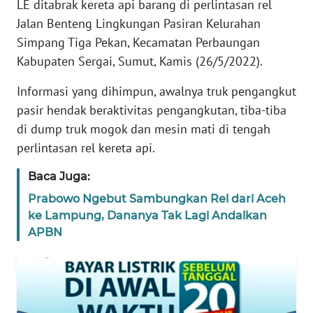
LE ditabrak kereta api barang di perlintasan rel
REDAKSI
Jalan Benteng Lingkungan Pasiran Kelurahan
Simpang Tiga Pekan, Kecamatan Perbaungan
KARIR
Kabupaten Sergai, Sumut, Kamis (26/5/2022).
Informasi yang dihimpun, awalnya truk pengangkut
DISCLAIMER
pasir hendak beraktivitas pengangkutan, tiba-tiba
di dump truk mogok dan mesin mati di tengah
Wahana
News
perlintasan rel kereta api.
Regional
Baca Juga:
WN
Prabowo Ngebut Sambungkan Rel dari Aceh
SUMUT
ke Lampung, Dananya Tak Lagi Andalkan
APBN
WN
JAKARTA
WN