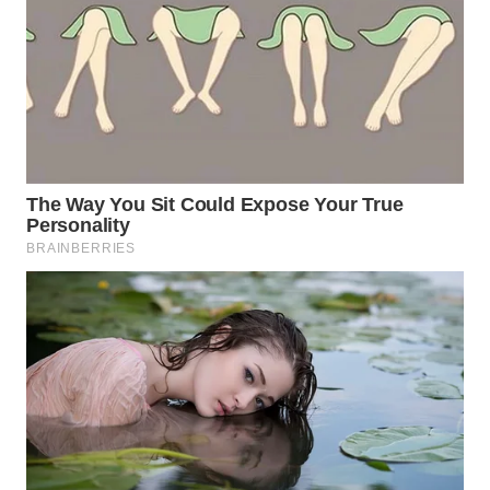
CIREBON
WN
INDRAMAYU
WN
KUNINGAN
WN
MAJALENGKA
WN
SUBANG
WN
SUKABUMI
WN
PURWAKARTA