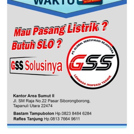
JABAR
WN
BANTEN
WN
NTT
WN
KEPRI
WN
PAPUA
WN
PAPUA
BARAT
WN