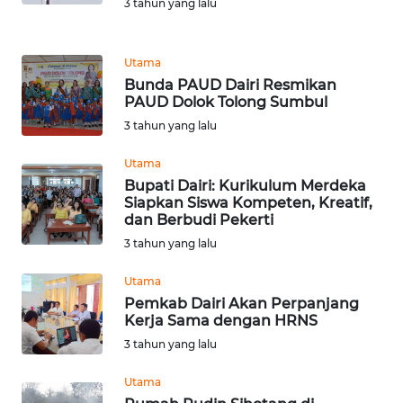
3 tahun yang lalu
LANGKAT
Utama
WN
TAPANULI
Bunda PAUD Dairi Resmikan
PAUD Dolok Tolong Sumbul
SELATAN
3 tahun yang lalu
WN
Utama
TANJUNG
Bupati Dairi: Kurikulum Merdeka
LESUNG
Siapkan Siswa Kompeten, Kreatif,
dan Berbudi Pekerti
WN
3 tahun yang lalu
KARO
Utama
WN
Pemkab Dairi Akan Perpanjang
Kerja Sama dengan HRNS
SIMALUNGUN
3 tahun yang lalu
WN
Utama
LABUHANBATU