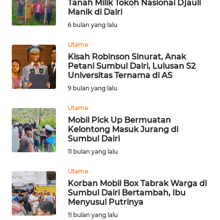
Tanah Milik Tokoh Nasional Djauli
Manik di Dairi
Informasi
6 bulan yang lalu
INDEKS
Utama
BERITA
Kisah Robinson Sinurat, Anak
Petani Sumbul Dairi, Lulusan S2
Universitas Ternama di AS
KONTAK
9 bulan yang lalu
KAMI
Utama
INFO
Mobil Pick Up Bermuatan
IKLAN
Kelontong Masuk Jurang di
Sumbul Dairi
11 bulan yang lalu
TENTANG
KAMI
Utama
Korban Mobil Box Tabrak Warga di
PEDOMAN
Sumbul Dairi Bertambah, Ibu
MEDIA
Menyusul Putrinya
SIBER
11 bulan yang lalu