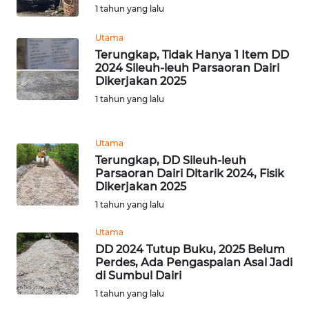
1 tahun yang lalu
RIAU
Utama
WN
Terungkap, Tidak Hanya 1 Item DD
SERAMBI
2024 Sileuh-leuh Parsaoran Dairi
Dikerjakan 2025
WN
1 tahun yang lalu
JAMBI
Utama
WN
Terungkap, DD Sileuh-leuh
SULTRA
Parsaoran Dairi Ditarik 2024, Fisik
Dikerjakan 2025
WN
1 tahun yang lalu
NTB
Utama
DD 2024 Tutup Buku, 2025 Belum
WN
Perdes, Ada Pengaspalan Asal Jadi
SULTENG
di Sumbul Dairi
1 tahun yang lalu
WN