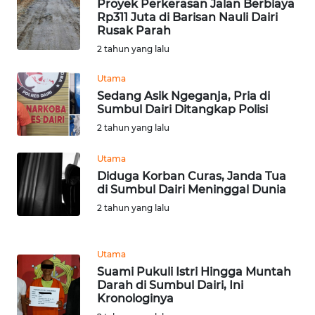
Proyek Perkerasan Jalan Berbiaya
JATENG
Rp311 Juta di Barisan Nauli Dairi
Rusak Parah
WN
2 tahun yang lalu
NUSANTARA
Utama
Sedang Asik Ngeganja, Pria di
WN
Sumbul Dairi Ditangkap Polisi
JOGJA
2 tahun yang lalu
WN
Utama
JATIM
Diduga Korban Curas, Janda Tua
di Sumbul Dairi Meninggal Dunia
WN
2 tahun yang lalu
BALI
WN
Utama
KALBAR
Suami Pukuli Istri Hingga Muntah
Darah di Sumbul Dairi, Ini
Kronologinya
WN