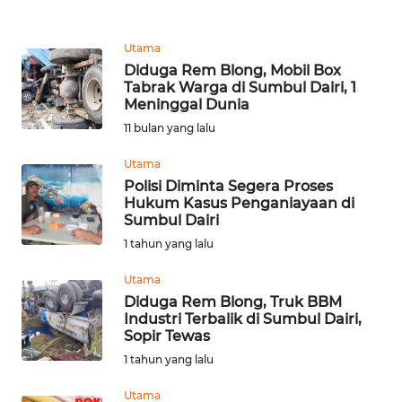
REDAKSI
Utama
Diduga Rem Blong, Mobil Box
KARIR
Tabrak Warga di Sumbul Dairi, 1
Meninggal Dunia
DISCLAIMER
11 bulan yang lalu
Utama
Wahana
Polisi Diminta Segera Proses
News
Hukum Kasus Penganiayaan di
Regional
Sumbul Dairi
1 tahun yang lalu
WN
SUMUT
Utama
Diduga Rem Blong, Truk BBM
WN
Industri Terbalik di Sumbul Dairi,
Sopir Tewas
JAKARTA
1 tahun yang lalu
WN
Utama