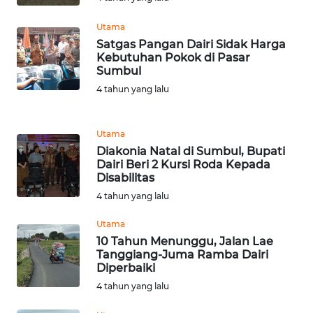
BEKASI
Utama
Satgas Pangan Dairi Sidak Harga
WN
Kebutuhan Pokok di Pasar
BOGOR
Sumbul
4 tahun yang lalu
WN
DEPOK
Utama
Diakonia Natal di Sumbul, Bupati
WN
Dairi Beri 2 Kursi Roda Kepada
TAPANULI
Disabilitas
UTARA
4 tahun yang lalu
WN
Utama
SAMOSIR
10 Tahun Menunggu, Jalan Lae
Tanggiang-Juma Ramba Dairi
Diperbaiki
WN
4 tahun yang lalu
PADANG
LAWAS